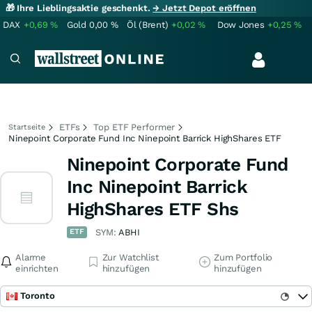
🎁 Ihre Lieblingsaktie geschenkt.
→ Jetzt Depot eröffnen
DAX
+0,69
%
Gold
0,00
%
Öl (Brent)
+0,02
%
Dow Jones
+0,25
%
ETFs
Top ETF Performer
Startseite
Ninepoint Corporate Fund Inc Ninepoint Barrick HighShares ETF
Ninepoint Corporate Fund
Inc Ninepoint Barrick
HighShares ETF Shs
ETF
SYM:
ABHI
Alarme
Zur Watchlist
Zum Portfolio
einrichten
hinzufügen
hinzufügen
Toronto