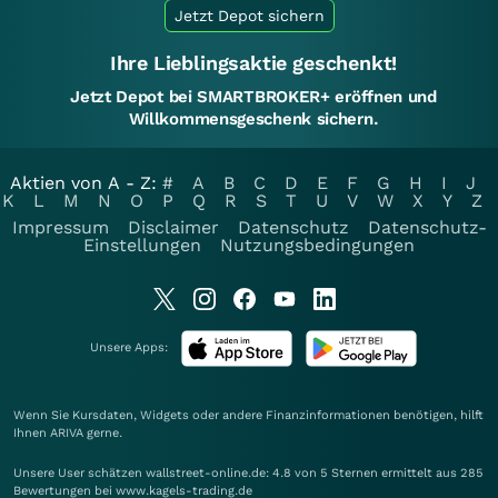
Jetzt Depot sichern
Ihre Lieblingsaktie geschenkt!
Jetzt Depot bei SMARTBROKER+ eröffnen und
Willkommensgeschenk sichern.
Aktien von A - Z:
#
A
B
C
D
E
F
G
H
I
J
K
L
M
N
O
P
Q
R
S
T
U
V
W
X
Y
Z
Impressum
Disclaimer
Datenschutz
Datenschutz-
Einstellungen
Nutzungsbedingungen
Unsere Apps:
Wenn Sie Kursdaten, Widgets oder andere Finanzinformationen benötigen, hilft
Ihnen
ARIVA
gerne.
Unsere User schätzen wallstreet-online.de: 4.8 von 5 Sternen ermittelt aus 285
Bewertungen bei www.kagels-trading.de