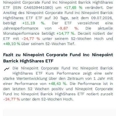
Ninepoint Corporate Fund Inc Ninepoint Barrick HighShares
ETF (ISIN CA6539441080) um
+17,65
%
verändert. Der
Anstieg des Ninepoint Corporate Fund Inc Ninepoint Barrick
HighShares ETF ETF auf 30 Tage, seit dem 09.07.2026,
beträgt
+11,19
%
. Der ETF verzeichnet eine
Jahresperformance von
-9,67
%
. Die aktuelle
Monatsperformance beträgt
+14,77
%
. Derzeit notiert der
ETF mit
-24,77
%
unter seinem 52-Wochen Hoch und
+49,10
%
über seinem 52-Wochen Tief.
Fazit zu Ninepoint Corporate Fund Inc Ninepoint
Barrick HighShares ETF
Die Ninepoint Corporate Fund Inc Ninepoint Barrick
HighShares ETF Kurs Performance zeigt eine sehr
starke Wertentwicklung über den Zeitraum von 1 Jahr mit
einer Performance von
+48,43
%
. Die Performance ist in
den letzten 52 Wochen positiv und Ninepoint Corporate
Fund Inc Ninepoint Barrick HighShares ETF notiert zurzeit
-24,77
%
unter dem 52-Wochen Hoch.