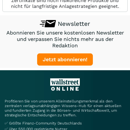
Zertifikate sind hoch risikoreiche Produkte und
nicht für langfristige Anlagestrategien geeignet.
Newsletter
Abonnieren Sie unsere kostenlosen Newsletter
und verpassen Sie nichts mehr aus der
Redaktion
Jetzt abonnieren!
Profitieren Sie von unserem Alleinstellungsmerkmal als den
zentralen verlagsunabhängigen Wissens-Hub für einen aktuellen
und fundierten Zugang in die Börsen- und Wirtschaftswelt, um
strategische Entscheidungen zu treffen.
✅ Größte Finanz-Community Deutschlands
✅ über 550.000 registrierte Nutzer