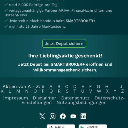
✅ rund 2.000 Beiträge pro Tag
✅ verlagsunabhängige Partner ARIVA, FinanzNachrichten und
BörsenNews
✅ Jederzeit einfach handeln beim
SMARTBROKER+
✅ mehr als 25 Jahre Marktpräsenz
Jetzt Depot sichern
Ihre Lieblingsaktie geschenkt!
Jetzt Depot bei SMARTBROKER+ eröffnen und
Willkommensgeschenk sichern.
Aktien von A - Z:
#
A
B
C
D
E
F
G
H
I
J
K
L
M
N
O
P
Q
R
S
T
U
V
W
X
Y
Z
Impressum
Disclaimer
Datenschutz
Datenschutz-
Einstellungen
Nutzungsbedingungen