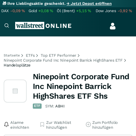
🎁 Ihre Lieblingsaktie geschenkt.
→ Jetzt Depot eröffnen
DAX
-0,09
%
Gold
+0,08
%
Öl (Brent)
+5,15
%
Dow Jones
-0,92
%
ETFs
Top ETF Performer
Startseite
Ninepoint Corporate Fund Inc Ninepoint Barrick HighShares ETF
Handelsplätze
Ninepoint Corporate Fund
Inc Ninepoint Barrick
HighShares ETF Shs
ETF
SYM:
ABHI
Alarme
Zur Watchlist
Zum Portfolio
einrichten
hinzufügen
hinzufügen