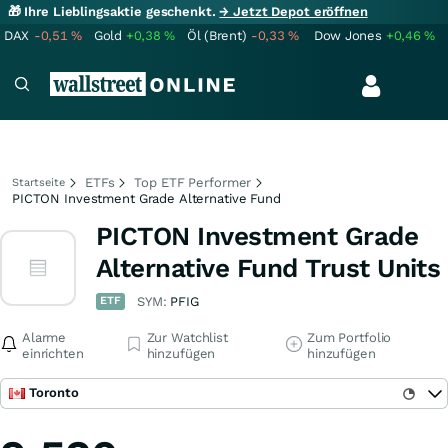
🎁 Ihre Lieblingsaktie geschenkt.
→ Jetzt Depot eröffnen
DAX
-0,51
%
Gold
+0,38
%
Öl (Brent)
-0,33
%
Dow Jones
+0,46
%
ETFs
Top ETF Performer
Startseite
PICTON Investment Grade Alternative Fund
PICTON Investment Grade
Alternative Fund Trust Units
ETF
SYM:
PFIG
Alarme
Zur Watchlist
Zum Portfolio
einrichten
hinzufügen
hinzufügen
Toronto