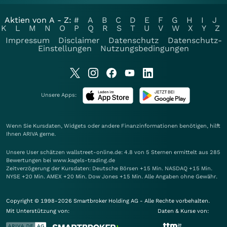
Aktien von A - Z:
#
A
B
C
D
E
F
G
H
I
J
K
L
M
N
O
P
Q
R
S
T
U
V
W
X
Y
Z
Impressum
Disclaimer
Datenschutz
Datenschutz-
Einstellungen
Nutzungsbedingungen
Unsere Apps:
Wenn Sie Kursdaten, Widgets oder andere Finanzinformationen benötigen, hilft
Ihnen
ARIVA
gerne.
Unsere User schätzen wallstreet-online.de: 4.8 von 5 Sternen ermittelt aus 285
Bewertungen bei www.kagels-trading.de
Zeitverzögerung der Kursdaten: Deutsche Börsen +15 Min. NASDAQ +15 Min.
NYSE +20 Min. AMEX +20 Min. Dow Jones +15 Min. Alle Angaben ohne Gewähr.
Copyright © 1998-2026 Smartbroker Holding AG - Alle Rechte vorbehalten.
Mit Unterstützung von:
Daten & Kurse von: