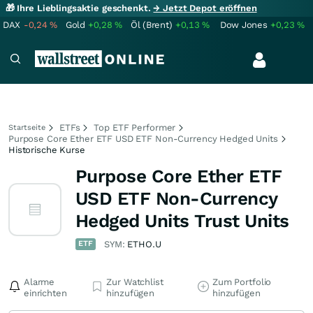
🎁 Ihre Lieblingsaktie geschenkt.
→ Jetzt Depot eröffnen
DAX
-0,24
%
Gold
+0,28
%
Öl (Brent)
+0,13
%
Dow Jones
+0,23
%
ETFs
Top ETF Performer
Startseite
Purpose Core Ether ETF USD ETF Non-Currency Hedged Units
Historische Kurse
Purpose Core Ether ETF
USD ETF Non-Currency
Hedged Units Trust Units
ETF
SYM:
ETHO.U
Alarme
Zur Watchlist
Zum Portfolio
einrichten
hinzufügen
hinzufügen