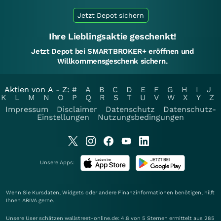
Jetzt Depot sichern
Ihre Lieblingsaktie geschenkt!
Jetzt Depot bei SMARTBROKER+ eröffnen und
Willkommensgeschenk sichern.
Aktien von A - Z:
#
A
B
C
D
E
F
G
H
I
J
K
L
M
N
O
P
Q
R
S
T
U
V
W
X
Y
Z
Impressum
Disclaimer
Datenschutz
Datenschutz-
Einstellungen
Nutzungsbedingungen
Unsere Apps:
Wenn Sie Kursdaten, Widgets oder andere Finanzinformationen benötigen, hilft
Ihnen
ARIVA
gerne.
Unsere User schätzen wallstreet-online.de: 4.8 von 5 Sternen ermittelt aus 285