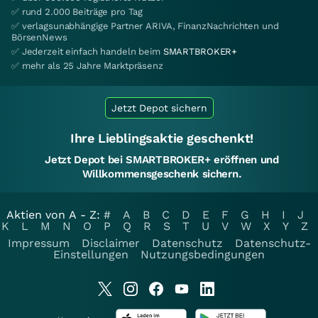
✅ rund 2.000 Beiträge pro Tag
✅ verlagsunabhängige Partner ARIVA, FinanzNachrichten und
BörsenNews
✅ Jederzeit einfach handeln beim
SMARTBROKER+
✅ mehr als 25 Jahre Marktpräsenz
Jetzt Depot sichern
Ihre Lieblingsaktie geschenkt!
Jetzt Depot bei SMARTBROKER+ eröffnen und
Willkommensgeschenk sichern.
Aktien von A - Z:
#
A
B
C
D
E
F
G
H
I
J
K
L
M
N
O
P
Q
R
S
T
U
V
W
X
Y
Z
Impressum
Disclaimer
Datenschutz
Datenschutz-
Einstellungen
Nutzungsbedingungen