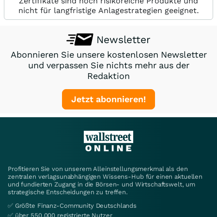
Zertifikate sind hoch risikoreiche Produkte und
nicht für langfristige Anlagestrategien geeignet.
Newsletter
Abonnieren Sie unsere kostenlosen Newsletter
und verpassen Sie nichts mehr aus der
Redaktion
Jetzt abonnieren!
Profitieren Sie von unserem Alleinstellungsmerkmal als den
zentralen verlagsunabhängigen Wissens-Hub für einen aktuellen
und fundierten Zugang in die Börsen- und Wirtschaftswelt, um
strategische Entscheidungen zu treffen.
✅ Größte Finanz-Community Deutschlands
✅ über 550.000 registrierte Nutzer