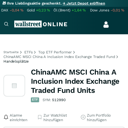
🎁 Ihre Lieblingsaktie geschenkt.
→ Jetzt Depot eröffnen
DAX
-0,04
%
Gold
+0,23
%
Öl (Brent)
+1,64
%
Dow Jones
-0,01
%
ETFs
Top ETF Performer
Startseite
ChinaAMC MSCI China A Inclusion Index Exchange Traded Fund
Handelsplätze
ChinaAMC MSCI China A
Inclusion Index Exchange
Traded Fund Units
ETF
SYM:
512990
Alarme
Zur Watchlist
Zum Portfolio
einrichten
hinzufügen
hinzufügen