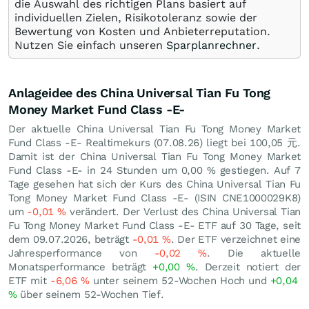
die Auswahl des richtigen Plans basiert auf
individuellen Zielen, Risikotoleranz sowie der
Bewertung von Kosten und Anbieterreputation.
Nutzen Sie einfach unseren
Sparplanrechner
.
Anlageidee des China Universal Tian Fu Tong
Money Market Fund Class -E-
Der aktuelle China Universal Tian Fu Tong Money Market
Fund Class -E- Realtimekurs (
07.08.26
) liegt bei 100,05
元
.
Damit ist der China Universal Tian Fu Tong Money Market
Fund Class -E- in 24 Stunden um
0,00
%
gestiegen. Auf 7
Tage gesehen hat sich der Kurs des China Universal Tian Fu
Tong Money Market Fund Class -E- (ISIN CNE1000029K8)
um
-0,01
%
verändert. Der Verlust des China Universal Tian
Fu Tong Money Market Fund Class -E- ETF auf 30 Tage, seit
dem 09.07.2026, beträgt
-0,01
%
. Der ETF verzeichnet eine
Jahresperformance von
-0,02
%
. Die aktuelle
Monatsperformance beträgt
+0,00
%
. Derzeit notiert der
ETF mit
-6,06
%
unter seinem 52-Wochen Hoch und
+0,04
%
über seinem 52-Wochen Tief.