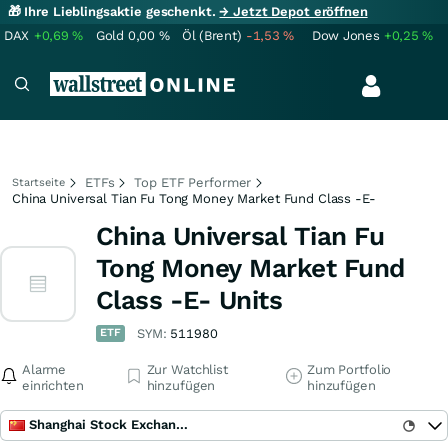
🎁 Ihre Lieblingsaktie geschenkt.
→ Jetzt Depot eröffnen
DAX
+0,69
%
Gold
0,00
%
Öl (Brent)
-1,53
%
Dow Jones
+0,25
%
ETFs
Top ETF Performer
Startseite
China Universal Tian Fu Tong Money Market Fund Class -E-
China Universal Tian Fu
Tong Money Market Fund
Class -E- Units
ETF
SYM:
511980
Alarme
Zur Watchlist
Zum Portfolio
einrichten
hinzufügen
hinzufügen
Shanghai Stock Exchange