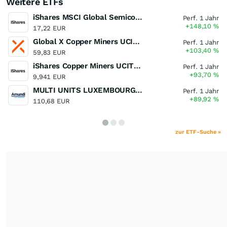
Weitere ETFs
iShares MSCI Global Semiconductors UCITS ETF USD (Acc)
Perf. 1 Jahr
+148,10
%
17,22 EUR
Global X Copper Miners UCITS ETF USD Acc
Perf. 1 Jahr
+103,40
%
59,83 EUR
iShares Copper Miners UCITS ETF
Perf. 1 Jahr
+93,70
%
9,941 EUR
MULTI UNITS LUXEMBOURG - Lyxor MSCI Semiconductors ESG Filtered
Perf. 1 Jahr
+89,92
%
110,68 EUR
zur ETF-Suche »