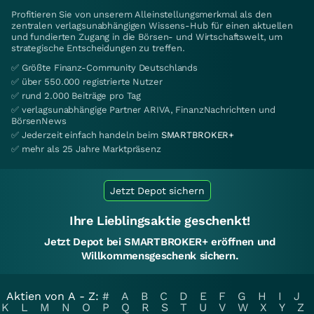
Profitieren Sie von unserem Alleinstellungsmerkmal als den
zentralen verlagsunabhängigen Wissens-Hub für einen aktuellen
und fundierten Zugang in die Börsen- und Wirtschaftswelt, um
strategische Entscheidungen zu treffen.
✅ Größte Finanz-Community Deutschlands
✅ über 550.000 registrierte Nutzer
✅ rund 2.000 Beiträge pro Tag
✅ verlagsunabhängige Partner ARIVA, FinanzNachrichten und
BörsenNews
✅ Jederzeit einfach handeln beim
SMARTBROKER+
✅ mehr als 25 Jahre Marktpräsenz
Jetzt Depot sichern
Ihre Lieblingsaktie geschenkt!
Jetzt Depot bei SMARTBROKER+ eröffnen und
Willkommensgeschenk sichern.
Aktien von A - Z:
#
A
B
C
D
E
F
G
H
I
J
K
L
M
N
O
P
Q
R
S
T
U
V
W
X
Y
Z