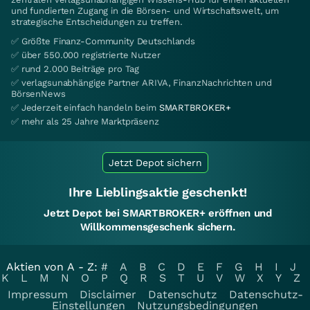
und fundierten Zugang in die Börsen- und Wirtschaftswelt, um
strategische Entscheidungen zu treffen.
✅ Größte Finanz-Community Deutschlands
✅ über 550.000 registrierte Nutzer
✅ rund 2.000 Beiträge pro Tag
✅ verlagsunabhängige Partner ARIVA, FinanzNachrichten und
BörsenNews
✅ Jederzeit einfach handeln beim
SMARTBROKER+
✅ mehr als 25 Jahre Marktpräsenz
Jetzt Depot sichern
Ihre Lieblingsaktie geschenkt!
Jetzt Depot bei SMARTBROKER+ eröffnen und
Willkommensgeschenk sichern.
Aktien von A - Z:
#
A
B
C
D
E
F
G
H
I
J
K
L
M
N
O
P
Q
R
S
T
U
V
W
X
Y
Z
Impressum
Disclaimer
Datenschutz
Datenschutz-
Einstellungen
Nutzungsbedingungen