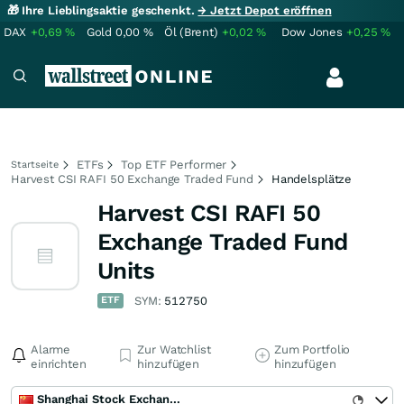
🎁 Ihre Lieblingsaktie geschenkt.
→ Jetzt Depot eröffnen
DAX
+0,69
%
Gold
0,00
%
Öl (Brent)
+0,02
%
Dow Jones
+0,25
%
ETFs
Top ETF Performer
Startseite
Harvest CSI RAFI 50 Exchange Traded Fund
Handelsplätze
Harvest CSI RAFI 50
Exchange Traded Fund
Units
ETF
SYM:
512750
Alarme
Zur Watchlist
Zum Portfolio
einrichten
hinzufügen
hinzufügen
Shanghai Stock Exchange