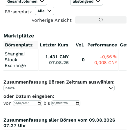
Gesamtvolumen
absteigend
Alle
Börsenplatz
vorherige Ansicht
Marktplätze
Börsenplatz
Letzter Kurs
Vol.
Performance
Ges
Shanghai
1,431
CNY
-0,56
%
Stock
0
07.08.26
-0,008
CNY
Exchange
Zusammenfassung Börsen Zeitraum auswählen:
heute
oder Datum eingeben:
von
bis
Zusammenfassung aller Börsen vom 09.08.2026
07:27 Uhr