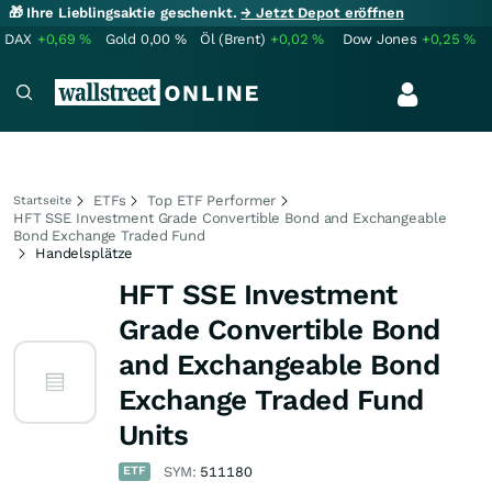
🎁 Ihre Lieblingsaktie geschenkt.
→ Jetzt Depot eröffnen
DAX
+0,69
%
Gold
0,00
%
Öl (Brent)
+0,02
%
Dow Jones
+0,25
%
ETFs
Top ETF Performer
Startseite
HFT SSE Investment Grade Convertible Bond and Exchangeable
Bond Exchange Traded Fund
Handelsplätze
HFT SSE Investment
Grade Convertible Bond
and Exchangeable Bond
Exchange Traded Fund
Units
ETF
SYM:
511180