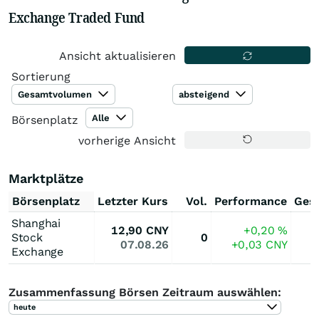
Exchange Traded Fund
Ansicht aktualisieren
Sortierung
Gesamtvolumen
absteigend
Alle
Börsenplatz
vorherige Ansicht
Marktplätze
Börsenplatz
Letzter Kurs
Vol.
Performance
Ges
Shanghai
12,90
CNY
+0,20
%
Stock
0
07.08.26
+0,03
CNY
Exchange
Zusammenfassung Börsen Zeitraum auswählen:
heute