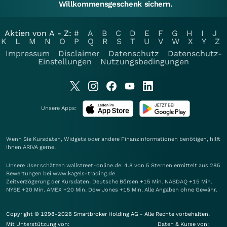
Willkommensgeschenk sichern.
Aktien von A - Z:
#
A
B
C
D
E
F
G
H
I
J
K
L
M
N
O
P
Q
R
S
T
U
V
W
X
Y
Z
Impressum
Disclaimer
Datenschutz
Datenschutz-
Einstellungen
Nutzungsbedingungen
Unsere Apps:
Wenn Sie Kursdaten, Widgets oder andere Finanzinformationen benötigen, hilft
Ihnen
ARIVA
gerne.
Unsere User schätzen wallstreet-online.de: 4.8 von 5 Sternen ermittelt aus 285
Bewertungen bei www.kagels-trading.de
Zeitverzögerung der Kursdaten: Deutsche Börsen +15 Min. NASDAQ +15 Min.
NYSE +20 Min. AMEX +20 Min. Dow Jones +15 Min. Alle Angaben ohne Gewähr.
Copyright © 1998-2026 Smartbroker Holding AG - Alle Rechte vorbehalten.
Mit Unterstützung von:
Daten & Kurse von: