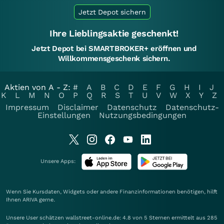
Jetzt Depot sichern
Ihre Lieblingsaktie geschenkt!
Jetzt Depot bei SMARTBROKER+ eröffnen und
Willkommensgeschenk sichern.
Aktien von A - Z:
#
A
B
C
D
E
F
G
H
I
J
K
L
M
N
O
P
Q
R
S
T
U
V
W
X
Y
Z
Impressum
Disclaimer
Datenschutz
Datenschutz-
Einstellungen
Nutzungsbedingungen
Unsere Apps:
Wenn Sie Kursdaten, Widgets oder andere Finanzinformationen benötigen, hilft
Ihnen
ARIVA
gerne.
Unsere User schätzen wallstreet-online.de: 4.8 von 5 Sternen ermittelt aus 285