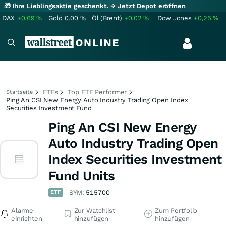
🎁 Ihre Lieblingsaktie geschenkt.
→ Jetzt Depot eröffnen
DAX
+0,69
%
Gold
0,00
%
Öl (Brent)
+0,02
%
Dow Jones
+0,25
%
ETFs
Top ETF Performer
Startseite
Ping An CSI New Energy Auto Industry Trading Open Index
Securities Investment Fund
Ping An CSI New Energy
Auto Industry Trading Open
Index Securities Investment
Fund Units
ETF
SYM:
515700
Alarme
Zur Watchlist
Zum Portfolio
einrichten
hinzufügen
hinzufügen