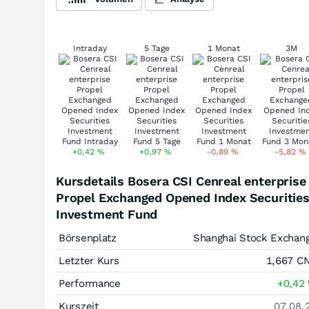
Intraday
5 Tage
1 Monat
3M
+0,42
%
+0,97
%
-0,89
%
-5,82
%
Kursdetails Bosera CSI Cenreal enterprise
Propel Exchanged Opened Index Securitie
Investment Fund
Börsenplatz
Shanghai Stock Exchan
Letzter Kurs
1,667
C
Performance
+0,42
Kurszeit
07.08.