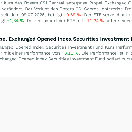
r Kurs des Bosera CSI Cenreal enterprise Propel Exchanged O
%
verändert. Der Verlust des Bosera CSI Cenreal enterprise P
, seit dem 09.07.2026, beträgt
-0,89
%
. Der ETF verzeichnet 
rägt
+1,34
%
. Derzeit notiert der ETF mit
-11,24
%
unter seine
ropel Exchanged Opened Index Securities Investment
hanged Opened Index Securities Investment Fund Kurs Perform
hr mit einer Performance von
+8,11
%
. Die Performance ist in
xchanged Opened Index Securities Investment Fund notiert zurz