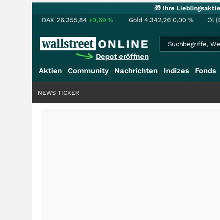
🎁 Ihre Lieblingsakt
DAX
26.355,84
+0,69
%
Gold
4.342,26
0,00
%
Öl (
Depot eröffnen
Aktien
Community
Nachrichten
Indizes
Fonds
NEWS TICKER