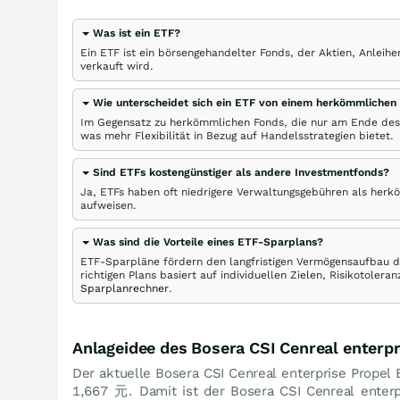
Was ist ein ETF?
Ein ETF ist ein börsengehandelter Fonds, der Aktien, Anlei
verkauft wird.
Wie unterscheidet sich ein ETF von einem herkömmlichen
Im Gegensatz zu herkömmlichen Fonds, die nur am Ende des
was mehr Flexibilität in Bezug auf Handelsstrategien bietet.
Sind ETFs kostengünstiger als andere Investmentfonds?
Ja, ETFs haben oft niedrigere Verwaltungsgebühren als herk
aufweisen.
Was sind die Vorteile eines ETF-Sparplans?
ETF-Sparpläne fördern den langfristigen Vermögensaufbau du
richtigen Plans basiert auf individuellen Zielen, Risikotole
Sparplanrechner
.
Anlageidee des Bosera CSI Cenreal enterp
Der aktuelle Bosera CSI Cenreal enterprise Propel
1,667
元
. Damit ist der Bosera CSI Cenreal ente