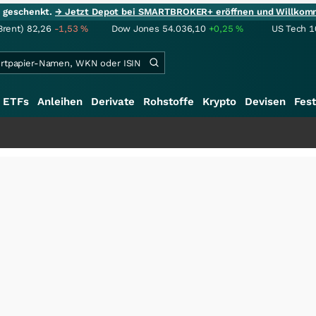
ie geschenkt.
→ Jetzt Depot bei SMARTBROKER+ eröffnen und Willkom
Brent)
82,26
-1,53
%
Dow Jones
54.036,10
+0,25
%
US Tech 1
ETFs
Anleihen
Derivate
Rohstoffe
Krypto
Devisen
Fest