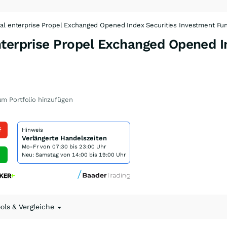
al enterprise Propel Exchanged Opened Index Securities Investment Fu
nterprise Propel Exchanged Opened I
m Portfolio hinzufügen
f
Hinweis
Verlängerte Handelszeiten
Mo-Fr von
07:30 bis 23:00 Uhr
Neu: Samstag von 14:00 bis 19:00 Uhr
ools & Vergleiche