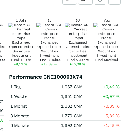
1 Jahr
3J
5J
Max
+8,11
%
+15,68
%
+40,08
%
Performance CNE100003X74
s
1 Tag
1,667
CNY
+0,42
%
1 Woche
1,651
CNY
+0,97
%
ge
1 Monat
1,682
CNY
-0,89
%
NY
3 Monate
1,770
CNY
-5,82
%
%
6 Monate
1,692
CNY
-1,48
%
26