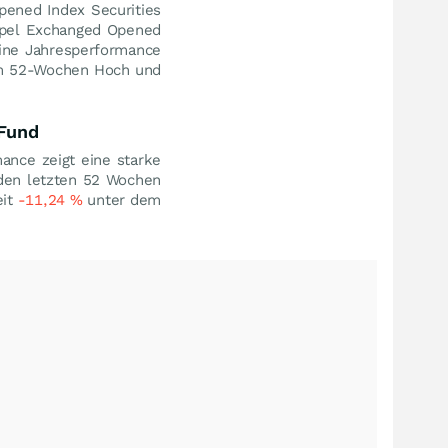
pened Index Securities
ropel Exchanged Opened
eine Jahresperformance
m 52-Wochen Hoch und
 Fund
ance zeigt eine starke
 den letzten 52 Wochen
eit
-11,24
%
unter dem