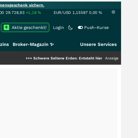
mensgeschenk sichern.
00
29.728,93
+1,18
%
EUR/USD
1,15587
0,00
%
Aktie geschenkt!
Login
Push-Kurse
zins
Broker-Magazin ✨
Unsere Services
+++
Schwere Seltene Erden: Entsteht hier die nächste Milliardenstory?
Anzeige
++