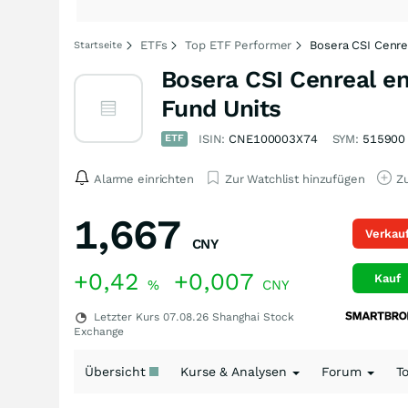
ETFs
Top ETF Performer
Bosera CSI Cenre
Startseite
Bosera CSI Cenreal e
Fund Units
ETF
ISIN:
CNE100003X74
SYM:
515900
Alarme einrichten
Zur Watchlist hinzufügen
Zu
1,667
Verkau
CNY
+0,42
+0,007
Kauf
%
CNY
Letzter Kurs
07.08.26
Shanghai Stock
Exchange
Übersicht
Kurse & Analysen
Forum
T