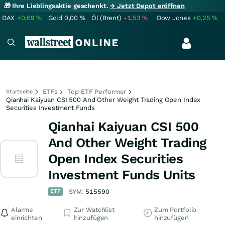
🎁 Ihre Lieblingsaktie geschenkt.
→ Jetzt Depot eröffnen
DAX
+0,69
%
Gold
0,00
%
Öl (Brent)
-1,53
%
Dow Jones
+0,25
%
ETFs
Top ETF Performer
Startseite
Qianhai Kaiyuan CSI 500 And Other Weight Trading Open Index
Securities Investment Funds
Qianhai Kaiyuan CSI 500
And Other Weight Trading
Open Index Securities
Investment Funds Units
ETF
SYM:
515590
Alarme
Zur Watchlist
Zum Portfolio
einrichten
hinzufügen
hinzufügen