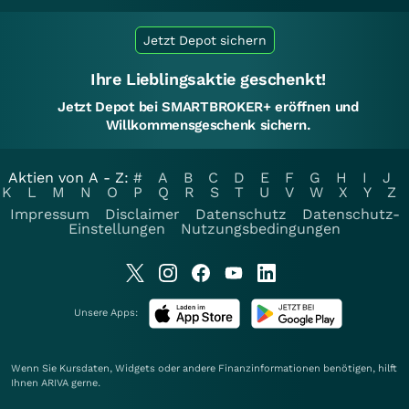
Jetzt Depot sichern
Ihre Lieblingsaktie geschenkt!
Jetzt Depot bei SMARTBROKER+ eröffnen und
Willkommensgeschenk sichern.
Aktien von A - Z:
#
A
B
C
D
E
F
G
H
I
J
K
L
M
N
O
P
Q
R
S
T
U
V
W
X
Y
Z
Impressum
Disclaimer
Datenschutz
Datenschutz-
Einstellungen
Nutzungsbedingungen
Unsere Apps:
Wenn Sie Kursdaten, Widgets oder andere Finanzinformationen benötigen, hilft
Ihnen
ARIVA
gerne.