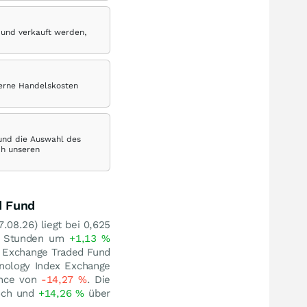
 und verkauft werden,
terne Handelskosten
 und die Auswahl des
ch unseren
d Fund
7.08.26
) liegt bei 0,625
24 Stunden um
+1,13
%
x Exchange Traded Fund
nology Index Exchange
ance von
-14,27
%
. Die
och und
+14,26
%
über