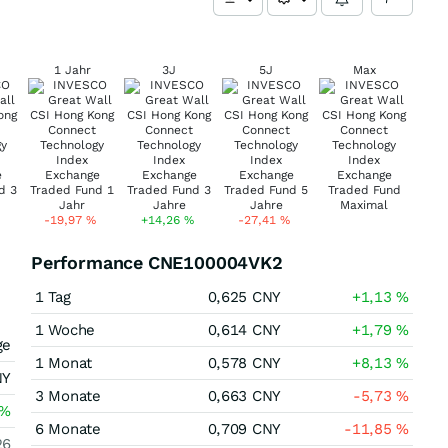
1 Jahr
3J
5J
Max
-19,97
%
+14,26
%
-27,41
%
Performance CNE100004VK2
1 Tag
0,625
CNY
+1,13
%
1 Woche
0,614
CNY
+1,79
%
ge
1 Monat
0,578
CNY
+8,13
%
NY
3 Monate
0,663
CNY
-5,73
%
%
6 Monate
0,709
CNY
-11,85
%
26