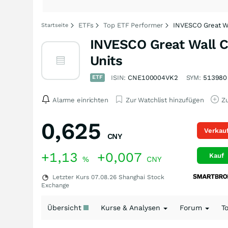
ETFs
Top ETF Performer
INVESCO Great W
Startseite
INVESCO Great Wall C
Units
ETF
ISIN:
CNE100004VK2
SYM:
513980
Alarme einrichten
Zur Watchlist hinzufügen
Zu
0,625
Verkau
CNY
+1,13
+0,007
Kauf
%
CNY
Letzter Kurs
07.08.26
Shanghai Stock
Exchange
Übersicht
Kurse & Analysen
Forum
T