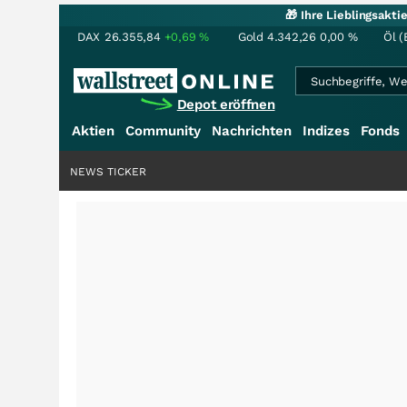
🎁 Ihre Lieblingsakt
DAX
26.355,84
+0,69
%
Gold
4.342,26
0,00
%
Öl (
Depot eröffnen
Aktien
Community
Nachrichten
Indizes
Fonds
NEWS TICKER