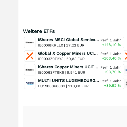
Weitere ETFs
iShares MSCI Global Semiconductors UCITS ETF USD (Acc)
Perf. 1 Jahr
+148,10
%
IE000I8KRLL9 |
17,22 EUR
Global X Copper Miners UCITS ETF USD Acc
Perf. 1 Jahr
+103,40
%
IE0003Z9E2Y3 |
59,83 EUR
iShares Copper Miners UCITS ETF
Perf. 1 Jahr
+93,70
%
IE00063FT9K6 |
9,941 EUR
MULTI UNITS LUXEMBOURG - Lyxor MSCI Semiconductors ESG Filtered
Perf. 1 Jahr
+89,92
%
LU1900066033 |
110,68 EUR