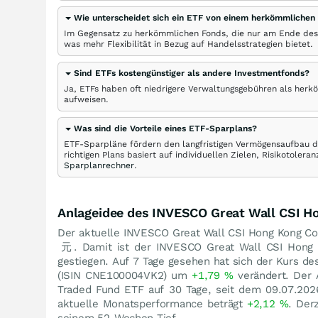
Wie unterscheidet sich ein ETF von einem herkömmlichen
Im Gegensatz zu herkömmlichen Fonds, die nur am Ende des
was mehr Flexibilität in Bezug auf Handelsstrategien bietet.
Sind ETFs kostengünstiger als andere Investmentfonds?
Ja, ETFs haben oft niedrigere Verwaltungsgebühren als herk
aufweisen.
Was sind die Vorteile eines ETF-Sparplans?
ETF-Sparpläne fördern den langfristigen Vermögensaufbau du
richtigen Plans basiert auf individuellen Zielen, Risikotole
Sparplanrechner
.
Anlageidee des INVESCO Great Wall CSI H
Der aktuelle INVESCO Great Wall CSI Hong Kong Co
元
. Damit ist der INVESCO Great Wall CSI Hon
gestiegen. Auf 7 Tage gesehen hat sich der Kurs 
(ISIN CNE100004VK2) um
+1,79
%
verändert. Der 
Traded Fund ETF auf 30 Tage, seit dem 09.07.202
aktuelle Monatsperformance beträgt
+2,12
%
. Der