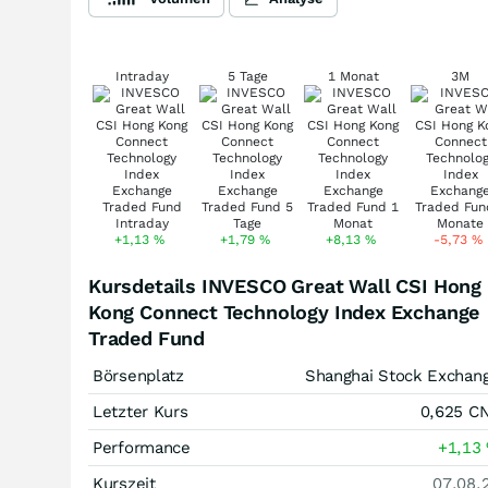
Intraday
5 Tage
1 Monat
3M
+1,13
%
+1,79
%
+8,13
%
-5,73
%
Kursdetails INVESCO Great Wall CSI Hong
Kong Connect Technology Index Exchange
Traded Fund
Börsenplatz
Shanghai Stock Exchan
Letzter Kurs
0,625
C
Performance
+1,13
Kurszeit
07.08.