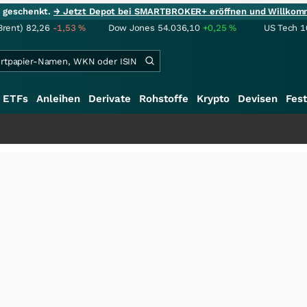
ie geschenkt.
→ Jetzt Depot bei SMARTBROKER+ eröffnen und Willkom
Brent)
82,26
-1,53
%
Dow Jones
54.036,10
+0,25
%
US Tech 1
ETFs
Anleihen
Derivate
Rohstoffe
Krypto
Devisen
Fest