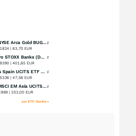
Amundi NYSE Arca Gold BUGS UCITS ETF Dist
Perf. 1 Jahr
+51,49
%
1824 |
63,70 EUR
Lyxor Euro STOXX Banks (DR) UCITS ETF- Acc
Perf. 1 Jahr
+51,31
%
9390 |
401,65 EUR
Xtrackers Spain UCITS ETF Distribution
Perf. 1 Jahr
+41,30
%
5336 |
47,58 EUR
iShares MSCI EM Asia UCITS ETF
Perf. 1 Jahr
+39,55
%
K969 |
252,00 EUR
zur ETF-Suche »