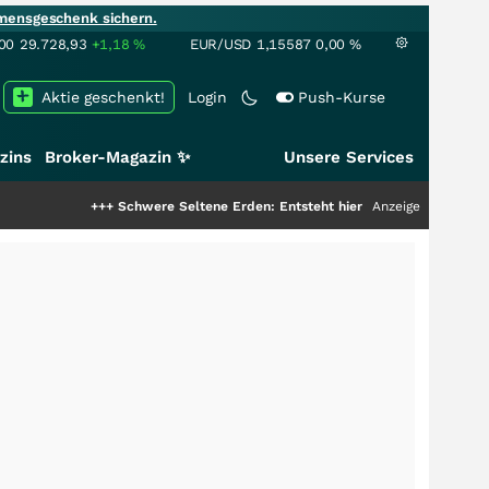
mensgeschenk sichern.
00
29.728,93
+1,18
%
EUR/USD
1,15587
0,00
%
Aktie geschenkt!
Login
Push-Kurse
zins
Broker-Magazin ✨
Unsere Services
+++
Schwere Seltene Erden: Entsteht hier die nächste Milliardenstory?
Anzeige
++