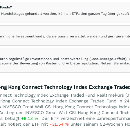
 Fonds?
 Handelstages gehandelt werden, können ETFs den ganzen Tag über gekauft
ömmliche Investmentfonds, da sie passiv verwaltet werden und geringere in
rch regelmäßige Investitionen und Kostenverteilung (Cost-Average-Effekt),
ranz sowie der Bewertung von Kosten und Anbieterreputation. Nutzen Sie einfa
ong Kong Connect Technology Index Exchange Trade
nnect Technology Index Exchange Traded Fund Realtimekurs (
0
g Kong Connect Technology Index Exchange Traded Fund in 
des INVESCO Great Wall CSI Hong Kong Connect Technology Inde
Anstieg des INVESCO Great Wall CSI Hong Kong Connect Tech
6, beträgt
+8,13
%
. Der ETF verzeichnet eine Jahresperform
zeit notiert der ETF mit
-31,54
%
unter seinem 52-Wochen H