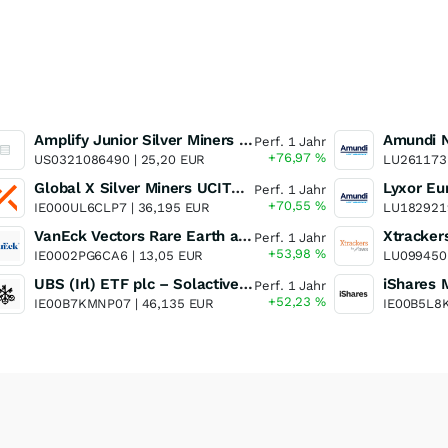
Amplify Junior Silver Miners ETF Junior Silver Miners ETF
Perf. 1 Jahr
+76,97
%
US0321086490 |
25,20 EUR
LU261173
Global X Silver Miners UCITS ETF
Perf. 1 Jahr
+70,55
%
IE000UL6CLP7 |
36,195 EUR
LU182921
VanEck Vectors Rare Earth and Strategic Metals UCITS ETF
Perf. 1 Jahr
+53,98
%
IE0002PG6CA6 |
13,05 EUR
LU099450
UBS (Irl) ETF plc – Solactive Global Pure Gold Miners UCITS ETF - A Dis USD o.N.
Perf. 1 Jahr
+52,23
%
IE00B7KMNP07 |
46,135 EUR
IE00B5L8