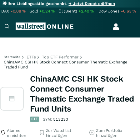
🎁 Ihre Lieblingsaktie geschenkt.
→ Jetzt Depot eröffnen
DAX
-0,08
%
Gold
+0,24
%
Öl (Brent)
+2,49
%
Dow Jones
-0,63
%
ETFs
Top ETF Performer
Startseite
ChinaAMC CSI HK Stock Connect Consumer Thematic Exchange
Traded Fund
ChinaAMC CSI HK Stock
Connect Consumer
Thematic Exchange Traded
Fund Units
ETF
SYM:
513230
Alarme
Zur Watchlist
Zum Portfolio
einrichten
hinzufügen
hinzufügen