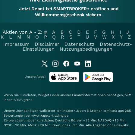
Jetzt Depot bei SMARTBROKER+ eröffnen und
Willkommensgeschenk sichern.
Aktien von A - Z:
#
A
B
C
D
E
F
G
H
I
J
K
L
M
N
O
P
Q
R
S
T
U
V
W
X
Y
Z
Impressum
Disclaimer
Datenschutz
Datenschutz-
Einstellungen
Nutzungsbedingungen
Unsere Apps:
Wenn Sie Kursdaten, Widgets oder andere Finanzinformationen benötigen, hilft
Ihnen
ARIVA
gerne.
Unsere User schätzen wallstreet-online.de: 4.8 von 5 Sternen ermittelt aus 285
Bewertungen bei www.kagels-trading.de
Zeitverzögerung der Kursdaten: Deutsche Börsen +15 Min. NASDAQ +15 Min.
NYSE +20 Min. AMEX +20 Min. Dow Jones +15 Min. Alle Angaben ohne Gewähr.