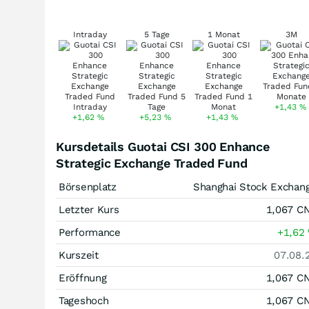
Intraday
5 Tage
1 Monat
3M
+1,43
%
+1,62
%
+5,23
%
+1,43
%
Kursdetails Guotai CSI 300 Enhance
Strategic Exchange Traded Fund
Börsenplatz
Shanghai Stock Exchan
Letzter Kurs
1,067
C
Performance
+1,62
Kurszeit
07.08.
Eröffnung
1,067
C
Tageshoch
1,067
C