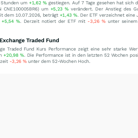
24 Stunden um
+1,62
%
gestiegen. Auf 7 Tage gesehen hat sich d
ISIN CNE100005BR6) um
+5,23
%
verändert. Der Anstieg des G
eit dem 10.07.2026, beträgt
+1,43
%
. Der ETF verzeichnet eine
t
+5,54
%
. Derzeit notiert der ETF mit
-3,26
%
unter seinem
c Exchange Traded Fund
nge Traded Fund Kurs Performance zeigt eine sehr starke Wer
on
+20,98
%
. Die Performance ist in den letzten 52 Wochen pos
rzeit
-3,26
%
unter dem 52-Wochen Hoch.