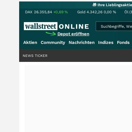
🎁 Ihre Lieblingsakt
DAX
26.355,84
+0,69
%
Gold
4.342,26
0,00
%
Öl (
Depot eröffnen
Aktien
Community
Nachrichten
Indizes
Fonds
NEWS TICKER