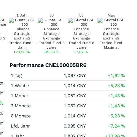
1 Jahr
3J
5J
Max
+20,98
%
+35,58
%
+7,67
%
Performance CNE100005BR6
1 Tag
1,067
CNY
+1,62
%
ge
1 Woche
1,014
CNY
+5,23
%
NY
1 Monat
1,052
CNY
+1,43
%
%
3 Monate
1,052
CNY
+1,43
%
26
6 Monate
1,014
CNY
+5,23
%
NY
Lfd. Jahr
0,995
CNY
+7,24
%
NY
1 Jahr
0,882
CNY
+20,98
%