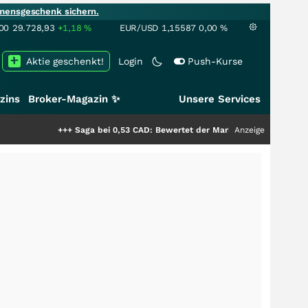
mensgeschenk sichern.
00
29.728,93
+1,18
%
EUR/USD
1,15587
0,00
%
Aktie geschenkt!
Login
Push-Kurse
zins
Broker-Magazin ✨
Unsere Services
+++
Saga bei 0,53 CAD: Bewertet der Markt noch immer nur die Hälfte de
Anzeige