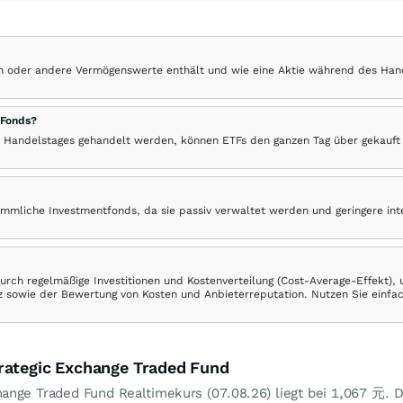
hen oder andere Vermögenswerte enthält und wie eine Aktie während des Han
 Fonds?
 Handelstages gehandelt werden, können ETFs den ganzen Tag über gekauft
ömmliche Investmentfonds, da sie passiv verwaltet werden und geringere in
rch regelmäßige Investitionen und Kostenverteilung (Cost-Average-Effekt),
ranz sowie der Bewertung von Kosten und Anbieterreputation. Nutzen Sie einfa
rategic Exchange Traded Fund
hange Traded Fund Realtimekurs (
07.08.26
) liegt bei 1,067
元
. 