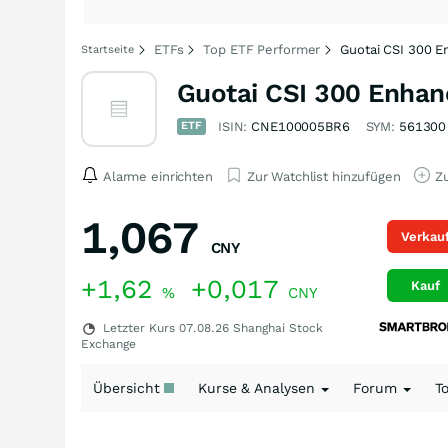
ETFs
Top ETF Performer
Guotai CSI 300 E
Startseite
Guotai CSI 300 Enhan
ETF
ISIN:
CNE100005BR6
SYM:
561300
Alarme einrichten
Zur Watchlist hinzufügen
Zu
1,067
Verkau
CNY
+1,62
+0,017
Kauf
%
CNY
Letzter Kurs
07.08.26
Shanghai Stock
Exchange
Übersicht
Kurse & Analysen
Forum
T