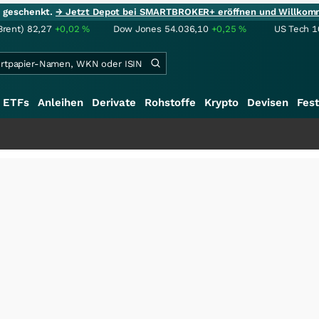
ie geschenkt.
→ Jetzt Depot bei SMARTBROKER+ eröffnen und Willkom
Brent)
82,27
+0,02
%
Dow Jones
54.036,10
+0,25
%
US Tech 1
ETFs
Anleihen
Derivate
Rohstoffe
Krypto
Devisen
Fest