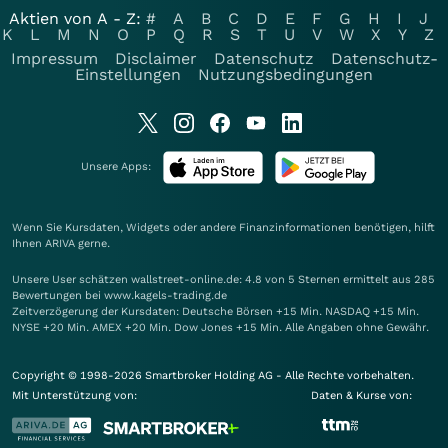
Aktien von A - Z:
#
A
B
C
D
E
F
G
H
I
J
K
L
M
N
O
P
Q
R
S
T
U
V
W
X
Y
Z
Impressum
Disclaimer
Datenschutz
Datenschutz-
Einstellungen
Nutzungsbedingungen
Unsere Apps:
Wenn Sie Kursdaten, Widgets oder andere Finanzinformationen benötigen, hilft
Ihnen
ARIVA
gerne.
Unsere User schätzen wallstreet-online.de: 4.8 von 5 Sternen ermittelt aus 285
Bewertungen bei www.kagels-trading.de
Zeitverzögerung der Kursdaten: Deutsche Börsen +15 Min. NASDAQ +15 Min.
NYSE +20 Min. AMEX +20 Min. Dow Jones +15 Min. Alle Angaben ohne Gewähr.
Copyright © 1998-2026 Smartbroker Holding AG - Alle Rechte vorbehalten.
Mit Unterstützung von:
Daten & Kurse von: