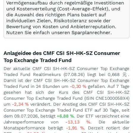
Vermögensaufbau durch regelmäßige Investitionen
und Kostenverteilung (Cost-Average-Effekt), und
die Auswahl des richtigen Plans basiert auf
individuellen Zielen, Risikotoleranz sowie der
Bewertung von Kosten und Anbieterreputation.
Nutzen Sie einfach unseren
Sparplanrechner
.
Anlageidee des CMF CSI SH-HK-SZ Consumer
Top Exchange Traded Fund
Der aktuelle CMF CSI SH-HK-SZ Consumer Top Exchange
Traded Fund Realtimekurs (
07.08.26
) liegt bei 0,668
元
.
Damit ist der CMF CSI SH-HK-SZ Consumer Top Exchange
Traded Fund in 24 Stunden um
-0,30
%
gefallen. Auf 7 Tage
gesehen hat sich der Kurs des CMF CSI SH-HK-SZ
Consumer Top Exchange Traded Fund (ISIN CNE100005BX4)
um
-2,34
%
verändert. Der Anstieg des CMF CSI SH-HK-SZ
Consumer Top Exchange Traded Fund ETF auf 30 Tage, seit
dem 09.07.2026, beträgt
+6,88
%
. Der ETF verzeichnet eine
Jahresperformance von
-13,13
%
. Die aktuelle
Monatsperformance beträgt
-1,91
%
. Derzeit notiert der