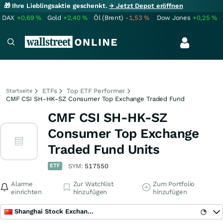
🎁 Ihre Lieblingsaktie geschenkt.
→ Jetzt Depot eröffnen
DAX
+0,69
%
Gold
+2,40
%
Öl (Brent)
-1,53
%
Dow Jones
+0,25
%
ETFs
Top ETF Performer
Startseite
CMF CSI SH-HK-SZ Consumer Top Exchange Traded Fund
CMF CSI SH-HK-SZ
Consumer Top Exchange
Traded Fund Units
ETF
SYM:
517550
Alarme
Zur Watchlist
Zum Portfolio
einrichten
hinzufügen
hinzufügen
Shanghai Stock Exchange