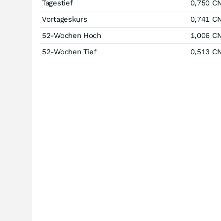
Tagestief
0,750
C
Vortageskurs
0,741
C
52-Wochen Hoch
1,006
C
52-Wochen Tief
0,513
C