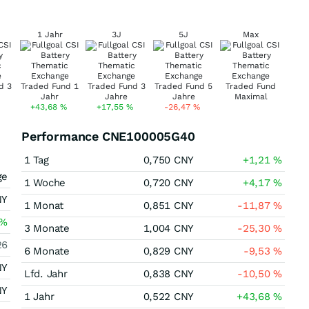
1 Jahr
3J
5J
Max
+43,68
%
+17,55
%
-26,47
%
Performance CNE100005G40
1 Tag
0,750
CNY
+1,21
%
ge
1 Woche
0,720
CNY
+4,17
%
NY
1 Monat
0,851
CNY
-11,87
%
%
3 Monate
1,004
CNY
-25,30
%
26
6 Monate
0,829
CNY
-9,53
%
NY
Lfd. Jahr
0,838
CNY
-10,50
%
NY
1 Jahr
0,522
CNY
+43,68
%