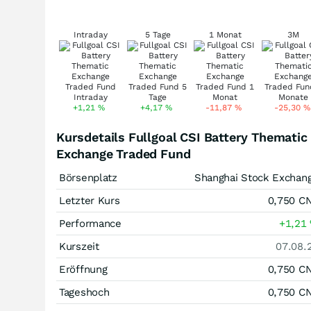
Intraday
5 Tage
1 Monat
3M
+1,21
%
+4,17
%
-11,87
%
-25,30
%
Kursdetails Fullgoal CSI Battery Thematic
Exchange Traded Fund
Börsenplatz
Shanghai Stock Exchan
Letzter Kurs
0,750
C
Performance
+1,21
Kurszeit
07.08.
Eröffnung
0,750
C
Tageshoch
0,750
C