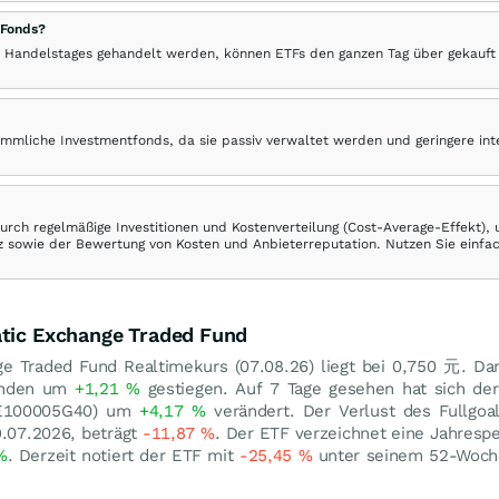
 Fonds?
 Handelstages gehandelt werden, können ETFs den ganzen Tag über gekauft
ömmliche Investmentfonds, da sie passiv verwaltet werden und geringere in
rch regelmäßige Investitionen und Kostenverteilung (Cost-Average-Effekt),
ranz sowie der Bewertung von Kosten und Anbieterreputation. Nutzen Sie einfa
atic Exchange Traded Fund
ge Traded Fund Realtimekurs (
07.08.26
) liegt bei 0,750
元
. Da
tunden um
+1,21
%
gestiegen. Auf 7 Tage gesehen hat sich der
CNE100005G40) um
+4,17
%
verändert. Der Verlust des Fullgoa
9.07.2026, beträgt
-11,87
%
. Der ETF verzeichnet eine Jahres
%
. Derzeit notiert der ETF mit
-25,45
%
unter seinem 52-Woc