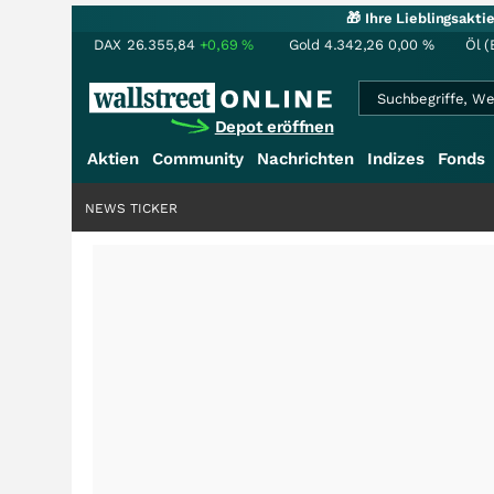
🎁 Ihre Lieblingsakt
DAX
26.355,84
+0,69
%
Gold
4.342,26
0,00
%
Öl (
Depot eröffnen
Aktien
Community
Nachrichten
Indizes
Fonds
NEWS TICKER