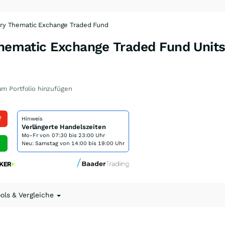
tery Thematic Exchange Traded Fund
Thematic Exchange Traded Fund Unit
m Portfolio hinzufügen
f
Hinweis
Verlängerte Handelszeiten
Mo-Fr von
07:30 bis 23:00 Uhr
Neu: Samstag von 14:00 bis 19:00 Uhr
ools & Vergleiche