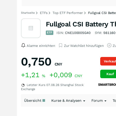
ETFs
Top ETF Performer
Fullgoal CSI Bat
Startseite
Fullgoal CSI Battery 
ETF
ISIN:
CNE100005G40
SYM:
561160
Alarme einrichten
Zur Watchlist hinzufügen
Zu
0,750
Verkau
CNY
+1,21
+0,009
Kauf
%
CNY
Letzter Kurs
07.08.26
Shanghai Stock
Exchange
Übersicht
Kurse & Analysen
Forum
T