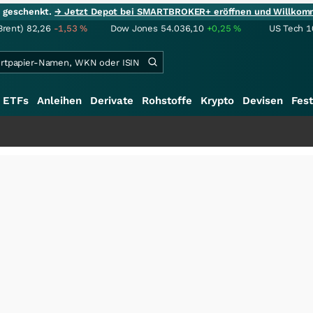
ie geschenkt.
→ Jetzt Depot bei SMARTBROKER+ eröffnen und Willkom
Brent)
82,26
-1,53
%
Dow Jones
54.036,10
+0,25
%
US Tech 1
ETFs
Anleihen
Derivate
Rohstoffe
Krypto
Devisen
Fest