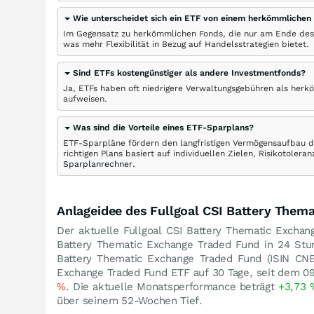
Wie unterscheidet sich ein ETF von einem herkömmlichen
Im Gegensatz zu herkömmlichen Fonds, die nur am Ende des
was mehr Flexibilität in Bezug auf Handelsstrategien bietet.
Sind ETFs kostengünstiger als andere Investmentfonds?
Ja, ETFs haben oft niedrigere Verwaltungsgebühren als herk
aufweisen.
Was sind die Vorteile eines ETF-Sparplans?
ETF-Sparpläne fördern den langfristigen Vermögensaufbau du
richtigen Plans basiert auf individuellen Zielen, Risikotole
Sparplanrechner
.
Anlageidee des Fullgoal CSI Battery Them
Der aktuelle Fullgoal CSI Battery Thematic Exchan
Battery Thematic Exchange Traded Fund in 24 S
Battery Thematic Exchange Traded Fund (ISIN 
Exchange Traded Fund ETF auf 30 Tage, seit dem 0
%
. Die aktuelle Monatsperformance beträgt
+3,73
über seinem 52-Wochen Tief.