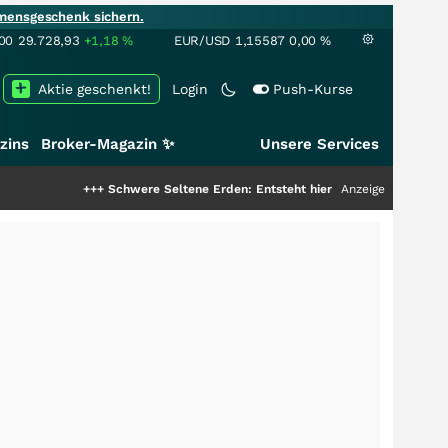
mensgeschenk sichern.
00
29.728,93
+1,18
%
EUR/USD
1,15587
0,00
%
Aktie geschenkt!
Login
Push-Kurse
zins
Broker-Magazin ✨
Unsere Services
+++
Schwere Seltene Erden: Entsteht hier die nächste Milliardenstory?
Anzeige
++