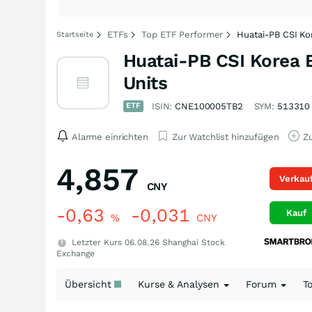
ETFs
Top ETF Performer
Huatai-PB CSI K
Startseite
Huatai-PB CSI Korea 
Units
ETF
ISIN:
CNE100005TB2
SYM:
513310
Alarme einrichten
Zur Watchlist hinzufügen
Zu
4,857
Verkau
CNY
-0,63
-0,031
Kauf
%
CNY
Letzter Kurs
06.08.26
Shanghai Stock
Exchange
Übersicht
Kurse & Analysen
Forum
T