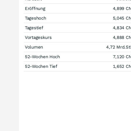
Eröffnung
4,899
C
Tageshoch
5,045
C
Tagestief
4,834
C
Vortageskurs
4,888
C
Volumen
4,72 Mrd.
St
52-Wochen Hoch
7,120
C
52-Wochen Tief
1,652
C