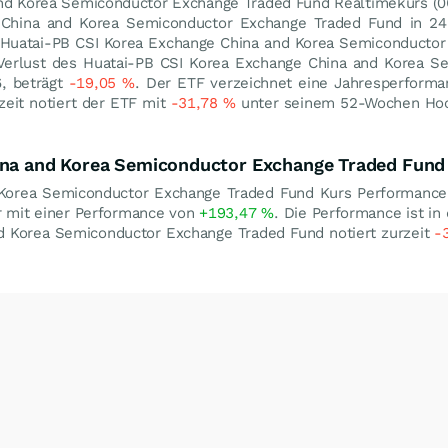
and Korea Semiconductor Exchange Traded Fund Realtimekurs (
0
e China and Korea Semiconductor Exchange Traded Fund in 
es Huatai-PB CSI Korea Exchange China and Korea Semiconducto
Verlust des Huatai-PB CSI Korea Exchange China and Korea S
, beträgt
-19,05
%
. Der ETF verzeichnet eine Jahresperform
zeit notiert der ETF mit
-31,78
%
unter seinem 52-Wochen Ho
hina and Korea Semiconductor Exchange Traded Fund
Korea Semiconductor Exchange Traded Fund Kurs Performance 
r mit einer Performance von
+193,47
%
. Die Performance ist i
nd Korea Semiconductor Exchange Traded Fund notiert zurzeit
-