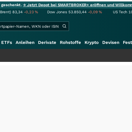
ie geschenkt.
→ Jetzt Depot bei SMARTBROKER+ eröffnen und Willkom
(Brent)
83,34
-0,23
%
Dow Jones
53.850,44
-0,09
%
US Tech 1
ETFs
Anleihen
Derivate
Rohstoffe
Krypto
Devisen
Fest