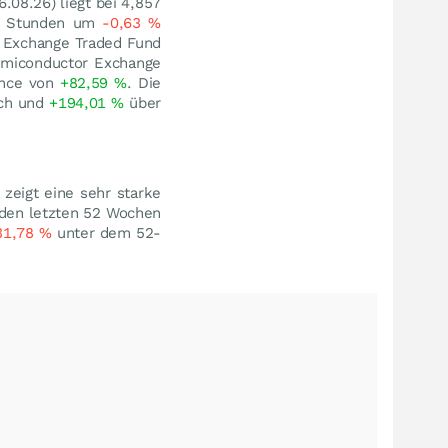
6.08.26
) liegt bei 4,857
24 Stunden um
-0,63
%
r Exchange Traded Fund
emiconductor Exchange
ance von
+82,59
%
. Die
ch und
+194,01
%
über
zeigt eine sehr starke
n den letzten 52 Wochen
31,78
%
unter dem 52-