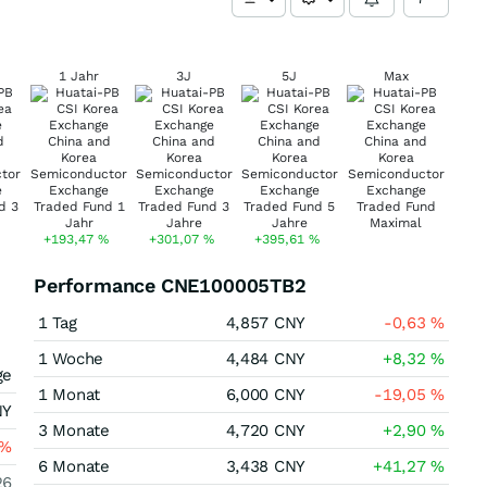
1 Jahr
3J
5J
Max
+193,47
%
+301,07
%
+395,61
%
Performance CNE100005TB2
1 Tag
4,857
CNY
-0,63
%
1 Woche
4,484
CNY
+8,32
%
ge
1 Monat
6,000
CNY
-19,05
%
NY
3 Monate
4,720
CNY
+2,90
%
%
6 Monate
3,438
CNY
+41,27
%
26