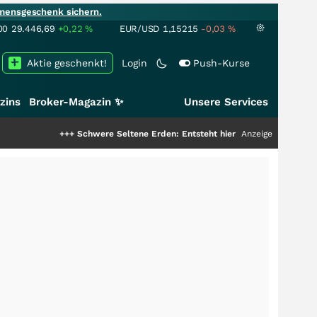
mensgeschenk sichern.
00
29.446,69
+0,22
%
EUR/USD
1,15215
-0,03
%
Aktie geschenkt!
Login
Push-Kurse
zins
Broker-Magazin ✨
Unsere Services
+++
Schwere Seltene Erden: Entsteht hier die nächste Milliardenstory?
Anzeige
++