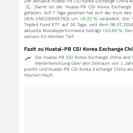
Der aktuelle Huatai-PB CSI Korea Exchange China 
元
. Damit ist der Huatai-PB CSI Korea Exchang
gefallen. Auf 7 Tage gesehen hat sich der Kurs d
(ISIN CNE100005TB2) um
+8,32
%
verändert. Der 
Traded Fund ETF auf 30 Tage, seit dem 08.07.2026
aktuelle Monatsperformance beträgt
+10,69
%
. Der
seinem 52-Wochen Tief.
Fazit zu Huatai-PB CSI Korea Exchange C
Die Huatai-PB CSI Korea Exchange China and 
Wertentwicklung über den Zeitraum von 1 Jah
positiv und Huatai-PB CSI Korea Exchange China a
Wochen Hoch.