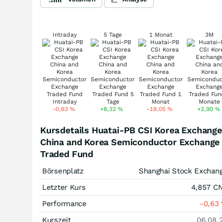
Intraday
5 Tage
1 Monat
3M
-0,63
%
+8,32
%
-19,05
%
+2,90
%
Kursdetails Huatai-PB CSI Korea Exchange
China and Korea Semiconductor Exchange
Traded Fund
Börsenplatz
Shanghai Stock Exchan
Letzter Kurs
4,857
C
Performance
-0,63
Kurszeit
06.08.