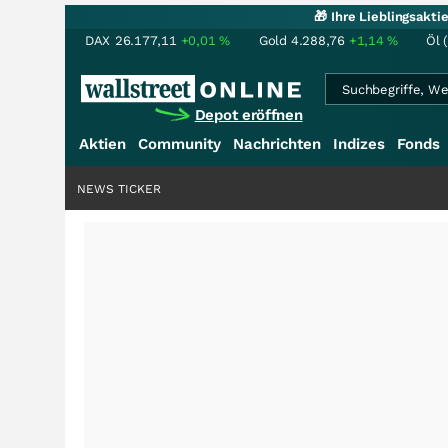
🎁 Ihre Lieblingsakt
DAX
26.177,11
+0,01
%
Gold
4.288,76
+1,14
%
Öl 
Depot eröffnen
Aktien
Community
Nachrichten
Indizes
Fonds
NEWS TICKER