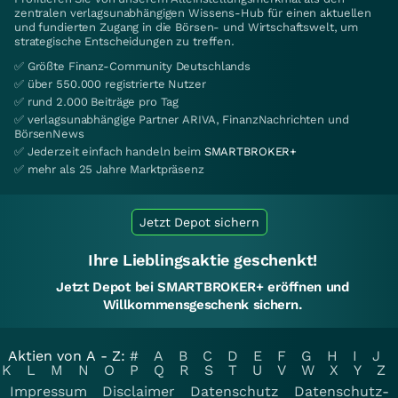
zentralen verlagsunabhängigen Wissens-Hub für einen aktuellen
und fundierten Zugang in die Börsen- und Wirtschaftswelt, um
strategische Entscheidungen zu treffen.
✅ Größte Finanz-Community Deutschlands
✅ über 550.000 registrierte Nutzer
✅ rund 2.000 Beiträge pro Tag
✅ verlagsunabhängige Partner ARIVA, FinanzNachrichten und
BörsenNews
✅ Jederzeit einfach handeln beim
SMARTBROKER+
✅ mehr als 25 Jahre Marktpräsenz
Jetzt Depot sichern
Ihre Lieblingsaktie geschenkt!
Jetzt Depot bei SMARTBROKER+ eröffnen und
Willkommensgeschenk sichern.
Aktien von A - Z:
#
A
B
C
D
E
F
G
H
I
J
K
L
M
N
O
P
Q
R
S
T
U
V
W
X
Y
Z
Impressum
Disclaimer
Datenschutz
Datenschutz-