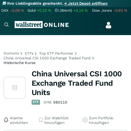
🎁 Ihre Lieblingsaktie geschenkt.
→ Jetzt Depot eröffnen
DAX
-0,09
%
Gold
+0,25
%
Öl (Brent)
+5,15
%
Dow Jones
-0,92
%
ETFs
Top ETF Performer
Startseite
China Universal CSI 1000 Exchange Traded Fund
Historische Kurse
China Universal CSI 1000
Exchange Traded Fund
Units
ETF
SYM:
560110
Alarme
Zur Watchlist
Zum Portfolio
einrichten
hinzufügen
hinzufügen