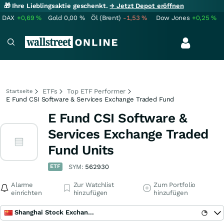
🎁 Ihre Lieblingsaktie geschenkt.
→ Jetzt Depot eröffnen
DAX
+0,69
%
Gold
0,00
%
Öl (Brent)
-1,53
%
Dow Jones
+0,25
%
ETFs
Top ETF Performer
Startseite
E Fund CSI Software & Services Exchange Traded Fund
E Fund CSI Software &
Services Exchange Traded
Fund Units
ETF
SYM:
562930
Alarme
Zur Watchlist
Zum Portfolio
einrichten
hinzufügen
hinzufügen
Shanghai Stock Exchange