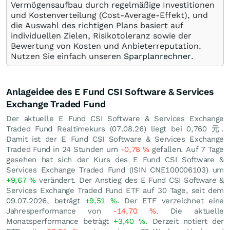
Vermögensaufbau durch regelmäßige Investitionen
und Kostenverteilung (Cost-Average-Effekt), und
die Auswahl des richtigen Plans basiert auf
individuellen Zielen, Risikotoleranz sowie der
Bewertung von Kosten und Anbieterreputation.
Nutzen Sie einfach unseren
Sparplanrechner
.
Anlageidee des E Fund CSI Software & Services
Exchange Traded Fund
Der aktuelle E Fund CSI Software & Services Exchange
Traded Fund Realtimekurs (
07.08.26
) liegt bei 0,760
元
.
Damit ist der E Fund CSI Software & Services Exchange
Traded Fund in 24 Stunden um
-0,78
%
gefallen. Auf 7 Tage
gesehen hat sich der Kurs des E Fund CSI Software &
Services Exchange Traded Fund (ISIN CNE100006103) um
+9,67
%
verändert. Der Anstieg des E Fund CSI Software &
Services Exchange Traded Fund ETF auf 30 Tage, seit dem
09.07.2026, beträgt
+9,51
%
. Der ETF verzeichnet eine
Jahresperformance von
-14,70
%
. Die aktuelle
Monatsperformance beträgt
+3,40
%
. Derzeit notiert der