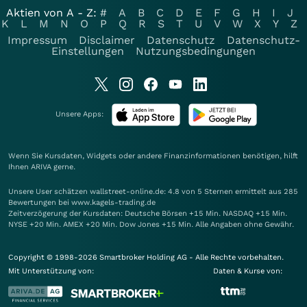
Aktien von A - Z:
#
A
B
C
D
E
F
G
H
I
J
K
L
M
N
O
P
Q
R
S
T
U
V
W
X
Y
Z
Impressum
Disclaimer
Datenschutz
Datenschutz-
Einstellungen
Nutzungsbedingungen
Unsere Apps:
Wenn Sie Kursdaten, Widgets oder andere Finanzinformationen benötigen, hilft
Ihnen
ARIVA
gerne.
Unsere User schätzen wallstreet-online.de: 4.8 von 5 Sternen ermittelt aus 285
Bewertungen bei www.kagels-trading.de
Zeitverzögerung der Kursdaten: Deutsche Börsen +15 Min. NASDAQ +15 Min.
NYSE +20 Min. AMEX +20 Min. Dow Jones +15 Min. Alle Angaben ohne Gewähr.
Copyright © 1998-2026 Smartbroker Holding AG - Alle Rechte vorbehalten.
Mit Unterstützung von:
Daten & Kurse von: