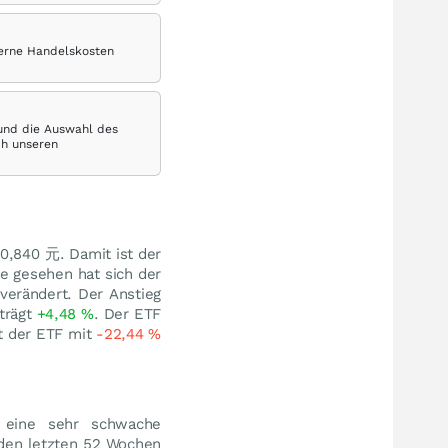
terne Handelskosten
 und die Auswahl des
ch unseren
i 0,840
元
. Damit ist der
ge gesehen hat sich der
verändert. Der Anstieg
trägt
+4,48
%
. Der ETF
rt der ETF mit
-22,44
%
 eine sehr schwache
 den letzten 52 Wochen