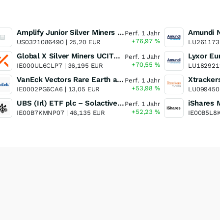
Amplify Junior Silver Miners ETF Junior Silver Miners ETF
Perf. 1 Jahr
+76,97
%
US0321086490 |
25,20 EUR
LU261173
Global X Silver Miners UCITS ETF
Perf. 1 Jahr
+70,55
%
IE000UL6CLP7 |
36,195 EUR
LU182921
VanEck Vectors Rare Earth and Strategic Metals UCITS ETF
Perf. 1 Jahr
+53,98
%
IE0002PG6CA6 |
13,05 EUR
LU099450
UBS (Irl) ETF plc – Solactive Global Pure Gold Miners UCITS ETF - A Dis USD o.N.
Perf. 1 Jahr
+52,23
%
IE00B7KMNP07 |
46,135 EUR
IE00B5L8