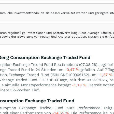
ömmliche Investmentfonds, da sie passiv verwaltet werden und geringere in
rch regelmäßige Investitionen und Kostenverteilung (Cost-Average-Effekt),
ranz sowie der Bewertung von Kosten und Anbieterreputation. Nutzen Sie einfa
 Seng Consumption Exchange Traded Fund
mption Exchange Traded Fund Realtimekurs (
07.08.26
) liegt be
nge Traded Fund in 24 Stunden um
-0,47
%
gefallen. Auf 7 Ta
tion Exchange Traded Fund (ISIN CNE100006152) um
-1,87
%
change Traded Fund ETF auf 30 Tage, seit dem 09.07.2026, be
Die aktuelle Monatsperformance beträgt
-1,18
%
. Derzeit notie
inem 52-Wochen Tief.
onsumption Exchange Traded Fund
umption Exchange Traded Fund Kurs Performance zeigt
r mit einer Performance von
-14,55
%
. Die Performance ist in