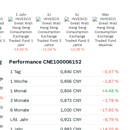
1 Jahr
3J
5J
Max
-14,55
%
-12,04
%
-14,29
%
g
Performance CNE100006152
1 Tag
0,840
CNY
-0,47
%
ge
1 Woche
0,856
CNY
-1,87
%
NY
1 Monat
0,804
CNY
+4,48
%
%
3 Monate
0,873
CNY
-3,78
%
26
6 Monate
1,020
CNY
-17,65
%
NY
Lfd. Jahr
0,921
CNY
-8,79
%
NY
1 Jahr
0,983
CNY
-14,55
%