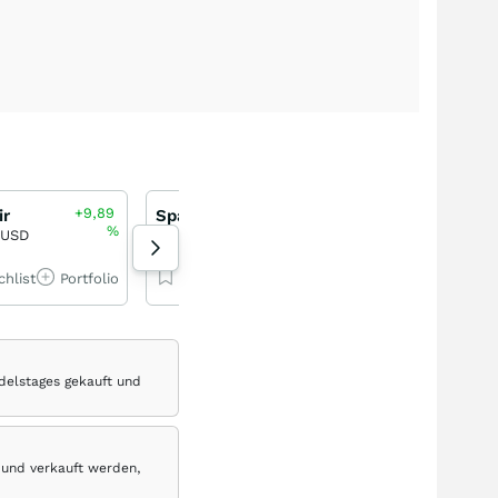
+9,89
+15,68
+
ir
SpaceX
SpaceX
%
%
 USD
132,94 USD
132,94 USD
chlist
Portfolio
Watchlist
Portfolio
Watchlist
Por
delstages gekauft und
 und verkauft werden,