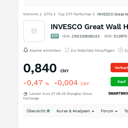
ETFs
Top ETF Performer
INVESCO Great W
Startseite
INVESCO Great Wall 
ETF
ISIN:
CNE100006152
SYM:
513970
Alarme einrichten
Zur Watchlist hinzufügen
Zu
0,840
Verkau
CNY
-0,47
-0,004
Kauf
%
CNY
Letzter Kurs
07.08.26
Shanghai Stock
Exchange
Übersicht
Kurse & Analysen
Forum
T