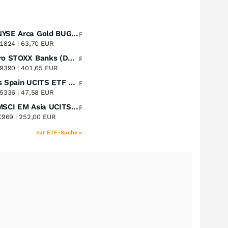
Amundi NYSE Arca Gold BUGS UCITS ETF Dist
Perf. 1 Jahr
+51,49
%
1824 |
63,70 EUR
Lyxor Euro STOXX Banks (DR) UCITS ETF- Acc
Perf. 1 Jahr
+51,31
%
9390 |
401,65 EUR
Xtrackers Spain UCITS ETF Distribution
Perf. 1 Jahr
+41,30
%
5336 |
47,58 EUR
iShares MSCI EM Asia UCITS ETF
Perf. 1 Jahr
+39,55
%
K969 |
252,00 EUR
zur ETF-Suche »