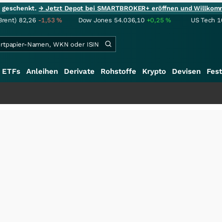
ie geschenkt.
→ Jetzt Depot bei SMARTBROKER+ eröffnen und Willkom
Brent)
82,26
-1,53
%
Dow Jones
54.036,10
+0,25
%
US Tech 1
ETFs
Anleihen
Derivate
Rohstoffe
Krypto
Devisen
Fest