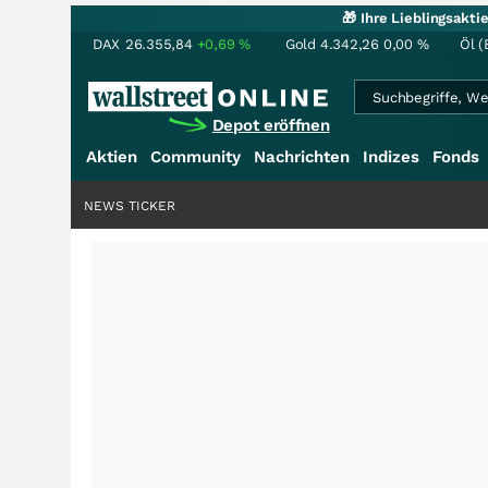
🎁 Ihre Lieblingsakt
DAX
26.355,84
+0,69
%
Gold
4.342,26
0,00
%
Öl (
Depot eröffnen
Aktien
Community
Nachrichten
Indizes
Fonds
NEWS TICKER