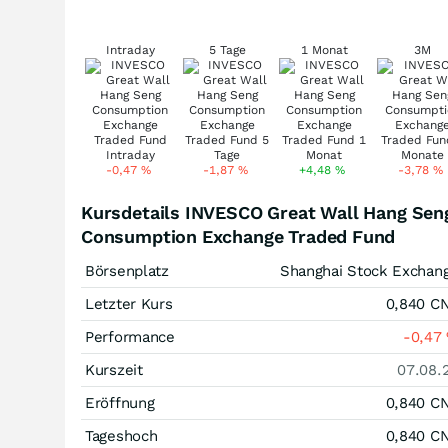
Intraday
5 Tage
1 Monat
3M
-0,47
%
-1,87
%
+4,48
%
-3,78
%
Kursdetails INVESCO Great Wall Hang Sen
Consumption Exchange Traded Fund
Börsenplatz
Shanghai Stock Exchan
Letzter Kurs
0,840
C
Performance
-0,47
Kurszeit
07.08.
Eröffnung
0,840
C
Tageshoch
0,840
C