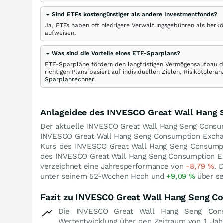
Sind ETFs kostengünstiger als andere Investmentfonds?
Ja, ETFs haben oft niedrigere Verwaltungsgebühren als herk
aufweisen.
Was sind die Vorteile eines ETF-Sparplans?
ETF-Sparpläne fördern den langfristigen Vermögensaufbau du
richtigen Plans basiert auf individuellen Zielen, Risikotole
Sparplanrechner
.
Anlageidee des INVESCO Great Wall Hang
Der aktuelle INVESCO Great Wall Hang Seng Consu
INVESCO Great Wall Hang Seng Consumption Excha
Kurs des INVESCO Great Wall Hang Seng Consump
des INVESCO Great Wall Hang Seng Consumption Ex
verzeichnet eine Jahresperformance von
-8,79
%
. 
unter seinem 52-Wochen Hoch und
+9,09
%
über se
Fazit zu INVESCO Great Wall Hang Seng C
Die INVESCO Great Wall Hang Seng Cons
Wertentwicklung über den Zeitraum von 1 Jah