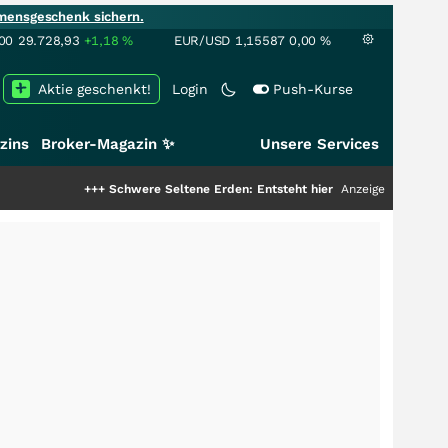
mensgeschenk sichern.
00
29.728,93
+1,18
%
EUR/USD
1,15587
0,00
%
Aktie geschenkt!
Login
Push-Kurse
zins
Broker-Magazin ✨
Unsere Services
+++
Schwere Seltene Erden: Entsteht hier die nächste Milliardenstory?
Anzeige