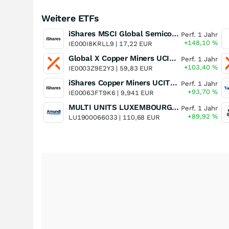
Weitere ETFs
iShares MSCI Global Semiconductors UCITS ETF USD (Acc)
Perf. 1 Jahr
+148,10
%
IE000I8KRLL9 |
17,22 EUR
Global X Copper Miners UCITS ETF USD Acc
Perf. 1 Jahr
+103,40
%
IE0003Z9E2Y3 |
59,83 EUR
iShares Copper Miners UCITS ETF
Perf. 1 Jahr
+93,70
%
IE00063FT9K6 |
9,941 EUR
MULTI UNITS LUXEMBOURG - Lyxor MSCI Semiconductors ESG Filtered
Perf. 1 Jahr
+89,92
%
LU1900066033 |
110,68 EUR