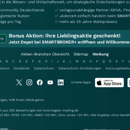
 in die Börsen- und Wirtschaftswelt, um strategische Entscheidungen zu
Community Deutschlands
✅ verlagsunabhängige Partner ARIVA, Fi
gistrierte Nutzer
✅ Jederzeit einfach handeln beim
SMART
räge pro Tag
✅ mehr als 25 Jahre Marktpräsenz
Bonus Aktion:
Ihre Lieblingsaktie geschenkt!
rn
Jetzt Depot bei SMARTBROKER+ eröffnen und Willkommen
Aktien-Branchen Übersicht
Sitemap
Werbung
A
B
C
D
E
F
G
H
I
J
K
L
M
N
O
P
Q
R
S
T
essum
Disclaimer
Datenschutz
Datenschutz-Einstellungen
Nutzungsbedin
Unsere Apps:
gen, hilft Ihnen
ARIVA
gerne.
elt aus 285 Bewertungen bei www.kagels-trading.de
15 Min. NYSE +20 Min. AMEX +20 Min. Dow Jones +15 Min. Alle Angaben ohne Gewäh
alten.