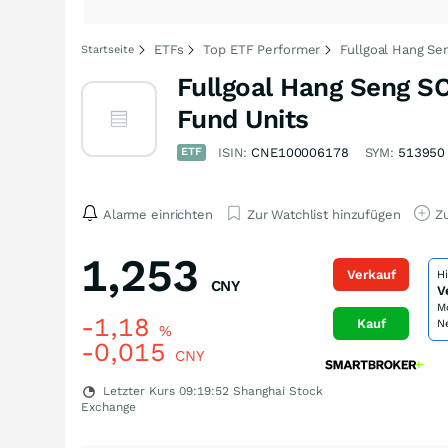
ETFs
Top ETF Performer
Fullgoal Hang Se
Startseite
Fullgoal Hang Seng SC
Fund Units
ETF
ISIN:
CNE100006178
SYM:
513950
Alarme einrichten
Zur Watchlist hinzufügen
Zu
1,253
Verkauf
H
CNY
V
M
-1,18
Kauf
N
%
-0,015
CNY
Letzter Kurs
09:19:52
Shanghai Stock
Exchange