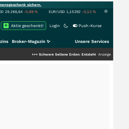
mensgeschenk sichern.
00
29.266,64
-0,89
%
EUR/USD
1,15392
-0,13
%
Aktie geschenkt!
Login
Push-Kurse
zins
Broker-Magazin ✨
Unsere Services
+++
Schwere Seltene Erden: Entsteht hier die nächste Milliarden
Anzeige