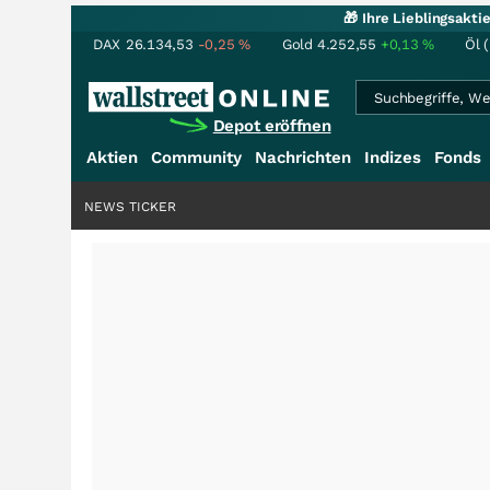
🎁 Ihre Lieblingsakt
DAX
26.134,53
-0,25
%
Gold
4.252,55
+0,13
%
Öl 
Depot eröffnen
Aktien
Community
Nachrichten
Indizes
Fonds
NEWS TICKER