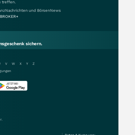
 treffen.
nanzNachrichten und BörsenNews
BROKER+
sgeschenk sichern.
U
V
W
X
Y
Z
gungen
r.