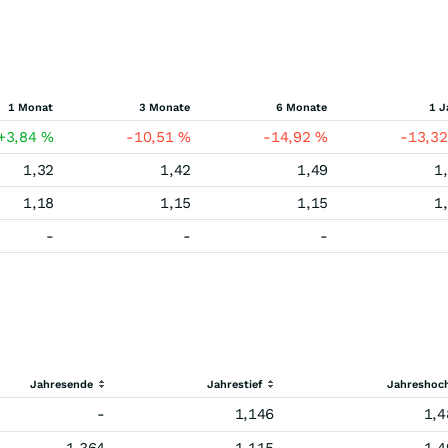
1 Monat
3 Monate
6 Monate
1 J
+3,84
%
-10,51
%
-14,92
%
-13,3
1,32
1,42
1,49
1
1,18
1,15
1,15
1
-
-
-
Jahresende
Jahrestief
Jahreshoc
-
1,146
1,4