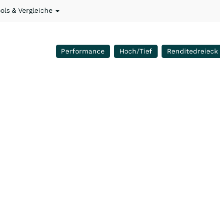
ools & Vergleiche
Performance
Hoch/Tief
Renditedreieck