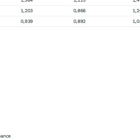
1,364
1,115
1,4
1,203
0,866
1,2
0,939
0,892
1,0
mance