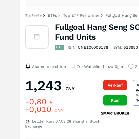
ETFs
Top ETF Performer
Fullgoal Hang Se
Startseite
Fullgoal Hang Seng SC
Fund Units
ETF
ISIN:
CNE100006178
SYM:
513950
Alarme einrichten
Zur Watchlist hinzufügen
Zu
1,243
Verkauf
H
CNY
V
M
-0,80
Kauf
N
%
-0,010
CNY
Letzter Kurs
07.08.26
Shanghai Stock
Exchange