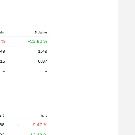
ahr
5 Jahre
2
%
+23,80
%
,49
1,49
,15
0,87
-
-
h
%
86
-9,47
%