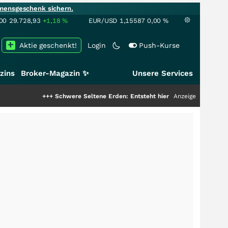
mensgeschenk sichern.
00
29.728,93
+1,18
%
EUR/USD
1,15587
0,00
%
Aktie geschenkt!
Login
Push-Kurse
zins
Broker-Magazin ✨
Unsere Services
+++
Schwere Seltene Erden: Entsteht hier die nächste Milliardenstory?
Anzeige
++