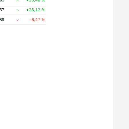
93
+13,48
%
67
+28,12
%
89
-6,47
%