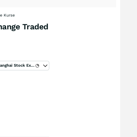
he Kurse
change Traded
Shanghai Stock Exchange