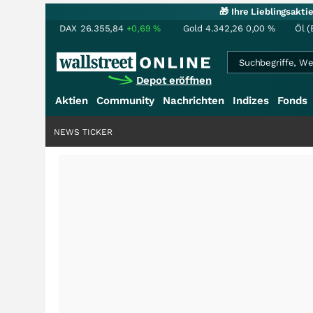
🎁 Ihre Lieblingsakt
DAX
26.355,84
+0,69
%
Gold
4.342,26
0,00
%
Öl (
Depot eröffnen
Aktien
Community
Nachrichten
Indizes
Fonds
NEWS TICKER