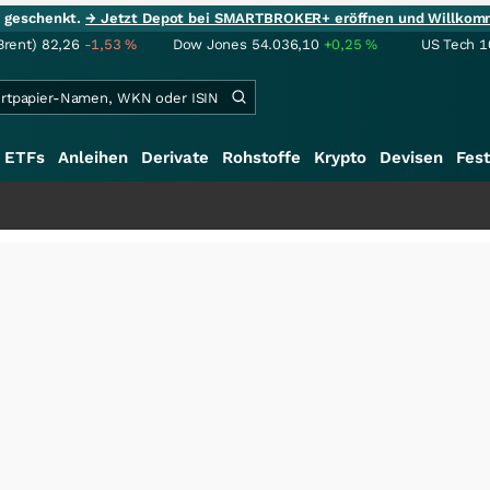
ie geschenkt.
→ Jetzt Depot bei SMARTBROKER+ eröffnen und Willkom
Brent)
82,26
-1,53
%
Dow Jones
54.036,10
+0,25
%
US Tech 1
ETFs
Anleihen
Derivate
Rohstoffe
Krypto
Devisen
Fest