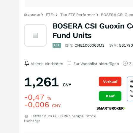
ETFs
Top ETF Performer
BOSERA CSI Guox
Startseite
BOSERA CSI Guoxin C
Fund Units
ETF
ISIN:
CNE1000063M3
SYM:
56179
Alarme einrichten
Zur Watchlist hinzufügen
Zu
1,261
Verkauf
H
CNY
V
M
-0,47
Kauf
N
%
-0,006
CNY
Letzter Kurs
06.08.26
Shanghai Stock
Exchange