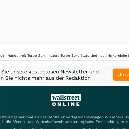
eim Handel mit Turbo-Zertifikaten. Turbo-Zertifikate sind hoch risikoreiche P
 Sie unsere kostenlosen Newsletter und
Jetz
n Sie nichts mehr aus der Redaktion
instellungsmerkmal als den zentralen verlagsunabhängigen Wissens-Hub 
 in die Börsen- und Wirtschaftswelt, um strategische Entscheidungen zu