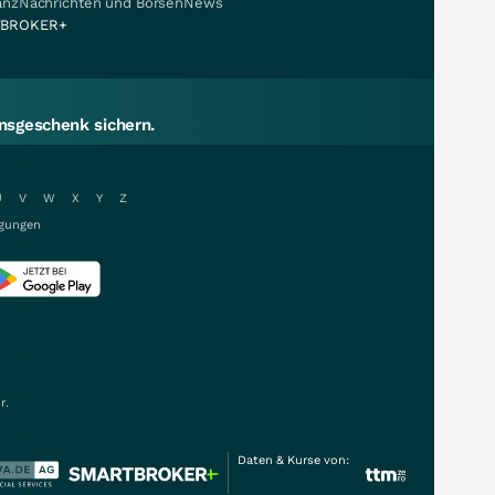
nanzNachrichten und BörsenNews
BROKER+
sgeschenk sichern.
U
V
W
X
Y
Z
gungen
r.
Daten & Kurse von: