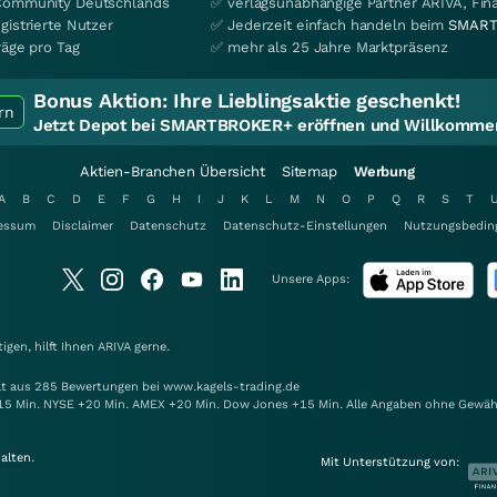
Community Deutschlands
✅ verlagsunabhängige Partner ARIVA, Fi
gistrierte Nutzer
✅ Jederzeit einfach handeln beim
SMART
räge pro Tag
✅ mehr als 25 Jahre Marktpräsenz
Bonus Aktion:
Ihre Lieblingsaktie geschenkt!
rn
Jetzt Depot bei SMARTBROKER+ eröffnen und Willkommen
Aktien-Branchen Übersicht
Sitemap
Werbung
A
B
C
D
E
F
G
H
I
J
K
L
M
N
O
P
Q
R
S
T
essum
Disclaimer
Datenschutz
Datenschutz-Einstellungen
Nutzungsbedin
Unsere Apps:
gen, hilft Ihnen
ARIVA
gerne.
elt aus 285 Bewertungen bei www.kagels-trading.de
15 Min. NYSE +20 Min. AMEX +20 Min. Dow Jones +15 Min. Alle Angaben ohne Gewäh
alten.
Mit Unterstützung von: