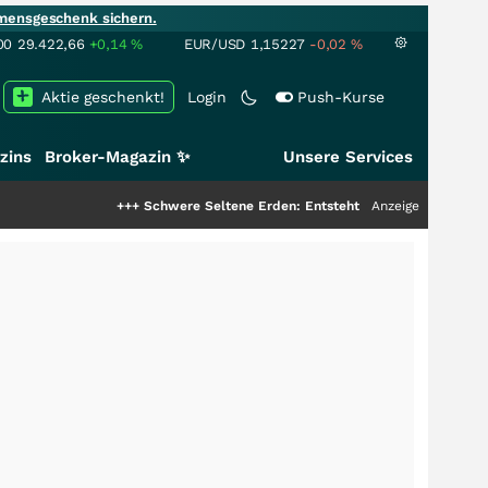
mensgeschenk sichern.
00
29.422,66
+0,14
%
EUR/USD
1,15227
-0,02
%
Aktie geschenkt!
Login
Push-Kurse
zins
Broker-Magazin ✨
Unsere Services
+++
Schwere Seltene Erden: Entsteht hier die nächste Milliarden
Anzeige