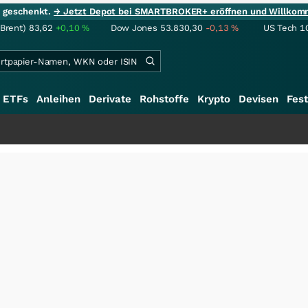
ie geschenkt.
→ Jetzt Depot bei SMARTBROKER+ eröffnen und Willkom
(Brent)
83,62
+0,10
%
Dow Jones
53.830,30
-0,13
%
US Tech 1
ETFs
Anleihen
Derivate
Rohstoffe
Krypto
Devisen
Fest