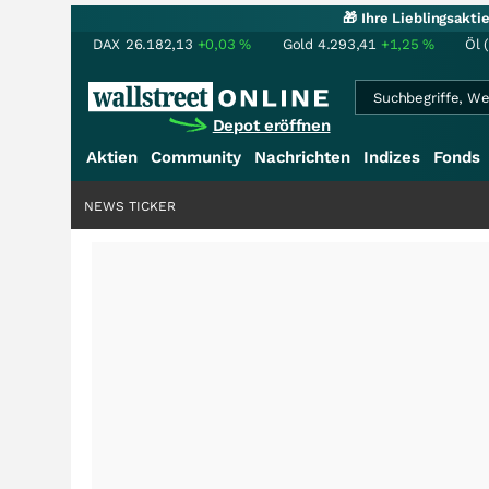
🎁 Ihre Lieblingsakt
DAX
26.182,13
+0,03
%
Gold
4.293,41
+1,25
%
Öl 
Depot eröffnen
Aktien
Community
Nachrichten
Indizes
Fonds
NEWS TICKER