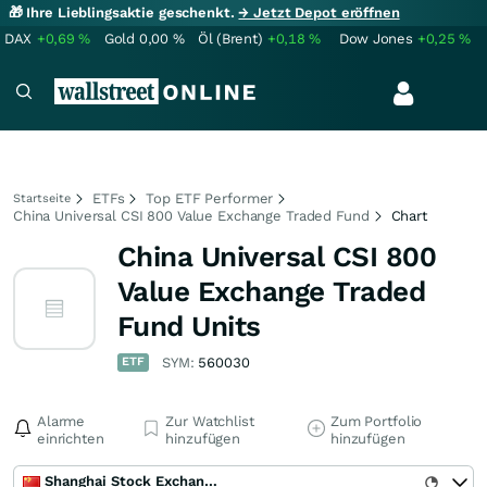
🎁 Ihre Lieblingsaktie geschenkt.
→ Jetzt Depot eröffnen
DAX
+0,69
%
Gold
0,00
%
Öl (Brent)
+0,18
%
Dow Jones
+0,25
%
ETFs
Top ETF Performer
Startseite
China Universal CSI 800 Value Exchange Traded Fund
Chart
China Universal CSI 800
Value Exchange Traded
Fund Units
ETF
SYM:
560030
Alarme
Zur Watchlist
Zum Portfolio
einrichten
hinzufügen
hinzufügen
Shanghai Stock Exchange