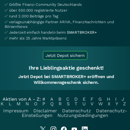
✅ Größte Finanz-Community Deutschlands
✅ über 550.000 registrierte Nutzer
✅ rund 2.000 Beiträge pro Tag
✅ verlagsunabhängige Partner ARIVA, FinanzNachrichten und
BörsenNews
✅ Jederzeit einfach handeln beim
SMARTBROKER+
✅ mehr als 25 Jahre Marktpräsenz
Jetzt Depot sichern
Ihre Lieblingsaktie geschenkt!
Jetzt Depot bei SMARTBROKER+ eröffnen und
Willkommensgeschenk sichern.
Aktien von A - Z:
#
A
B
C
D
E
F
G
H
I
J
K
L
M
N
O
P
Q
R
S
T
U
V
W
X
Y
Z
Impressum
Disclaimer
Datenschutz
Datenschutz-
Einstellungen
Nutzungsbedingungen