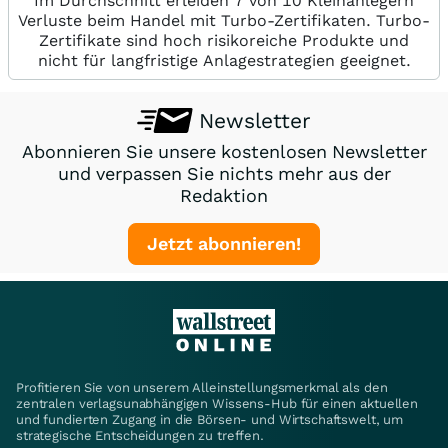
Im Durchschnitt erleiden 7 von 10 Kleinanlegern
Verluste beim Handel mit Turbo-Zertifikaten. Turbo-
Zertifikate sind hoch risikoreiche Produkte und
nicht für langfristige Anlagestrategien geeignet.
Newsletter
Abonnieren Sie unsere kostenlosen Newsletter
und verpassen Sie nichts mehr aus der
Redaktion
Jetzt abonnieren!
Profitieren Sie von unserem Alleinstellungsmerkmal als den
zentralen verlagsunabhängigen Wissens-Hub für einen aktuellen
und fundierten Zugang in die Börsen- und Wirtschaftswelt, um
strategische Entscheidungen zu treffen.