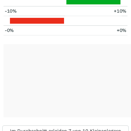
-10%
+10%
-0%
+0%
Im Durchschnitt erleiden 7 von 10 Kleinanlegern