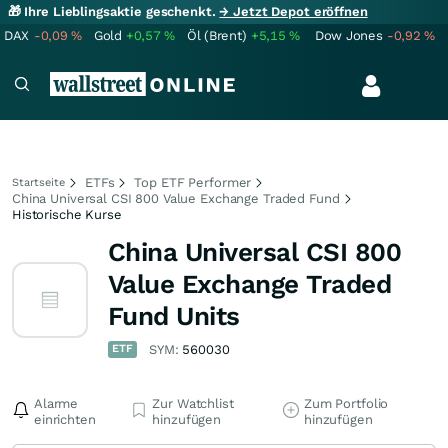
🎁 Ihre Lieblingsaktie geschenkt.
→ Jetzt Depot eröffnen
DAX
-0,09
%
Gold
+0,57
%
Öl (Brent)
+5,15
%
Dow Jones
-0,92
%
ETFs
Top ETF Performer
Startseite
China Universal CSI 800 Value Exchange Traded Fund
Historische Kurse
China Universal CSI 800
Value Exchange Traded
Fund Units
ETF
SYM:
560030
Alarme
Zur Watchlist
Zum Portfolio
einrichten
hinzufügen
hinzufügen