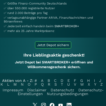
✅ Größte Finanz-Community Deutschlands
✅ über 550.000 registrierte Nutzer
✅ rund 2.000 Beiträge pro Tag
✅ verlagsunabhängige Partner ARIVA, FinanzNachrichten und
BörsenNews
✅ Jederzeit einfach handeln beim
SMARTBROKER+
✅ mehr als 25 Jahre Marktpräsenz
Jetzt Depot sichern
Ihre Lieblingsaktie geschenkt!
Jetzt Depot bei SMARTBROKER+ eröffnen und
Willkommensgeschenk sichern.
Aktien von A - Z:
#
A
B
C
D
E
F
G
H
I
J
K
L
M
N
O
P
Q
R
S
T
U
V
W
X
Y
Z
Impressum
Disclaimer
Datenschutz
Datenschutz-
Einstellungen
Nutzungsbedingungen