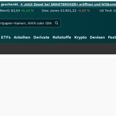
ie geschenkt.
→ Jetzt Depot bei SMARTBROKER+ eröffnen und Willkom
(Brent)
83,54
+5,15
%
Dow Jones
53.901,32
-0,92
%
US Tech 1
ETFs
Anleihen
Derivate
Rohstoffe
Krypto
Devisen
Fest