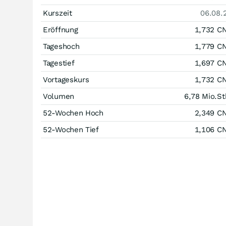
Kurszeit
06.08.
Eröffnung
1,732
C
Tageshoch
1,779
C
Tagestief
1,697
C
Vortageskurs
1,732
C
Volumen
6,78 Mio.
St
52-Wochen Hoch
2,349
C
52-Wochen Tief
1,106
C