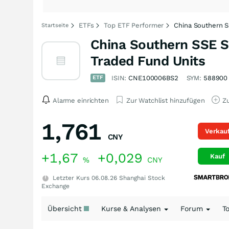
ETFs
Top ETF Performer
China Southern S
Startseite
China Southern SSE S
Traded Fund Units
ETF
ISIN:
CNE100006BS2
SYM:
588900
Alarme einrichten
Zur Watchlist hinzufügen
Zu
1,761
Verkau
CNY
+1,67
+0,029
Kauf
%
CNY
Letzter Kurs
06.08.26
Shanghai Stock
Exchange
Übersicht
Kurse & Analysen
Forum
T