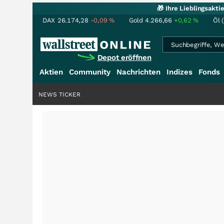
🎁 Ihre Lieblingsakt
DAX
26.174,28
-0,09
%
Gold
4.266,66
+0,62
%
Öl 
Depot eröffnen
Aktien
Community
Nachrichten
Indizes
Fonds
NEWS TICKER