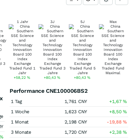
1 Jahr
3J
5J
Max
+58,22
%
+80,43
%
+80,43
%
Performance CNE100006BS2
x
1 Tag
1,761
CNY
+1,67
%
1 Woche
1,623
CNY
+8,50
%
ge
1 Monat
2,198
CNY
-19,88
%
NY
3 Monate
1,720
CNY
+2,38
%
%