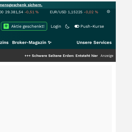
mensgeschenk sichern.
00
29.381,54
-0,51
%
EUR/USD
1,15225
-0,02
%
Aktie geschenkt!
Login
Push-Kurse
zins
Broker-Magazin ✨
Unsere Services
+++
Schwere Seltene Erden: Entsteht hier die nächste Milliardenstory?
Anzeige
++