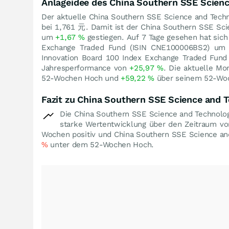
Anlageidee des China Southern SSE Scien
Der aktuelle China Southern SSE Science and Techn
bei 1,761
元
. Damit ist der China Southern SSE Sc
um
+1,67
%
gestiegen. Auf 7 Tage gesehen hat sich
Exchange Traded Fund (ISIN CNE100006BS2) u
Innovation Board 100 Index Exchange Traded Fund
Jahresperformance von
+25,97
%
. Die aktuelle M
52-Wochen Hoch und
+59,22
%
über seinem 52-Woc
Fazit zu China Southern SSE Science and 
Die China Southern SSE Science and Technolog
starke Wertentwicklung über den Zeitraum vo
Wochen positiv und China Southern SSE Science and
%
unter dem 52-Wochen Hoch.