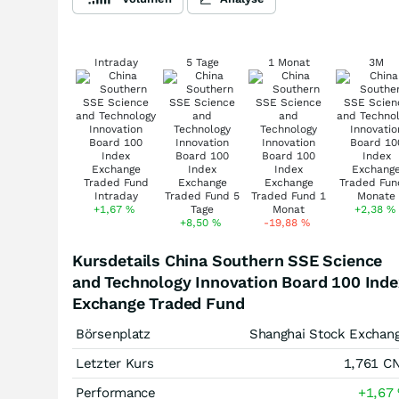
Intraday
5 Tage
1 Monat
3M
+1,67
%
+2,38
%
+8,50
%
-19,88
%
Kursdetails China Southern SSE Science
and Technology Innovation Board 100 Inde
Exchange Traded Fund
Börsenplatz
Shanghai Stock Exchan
Letzter Kurs
1,761
C
Performance
+1,67