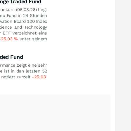
ange Traded Fund
mekurs (
06.08.26
) liegt
ded Fund in 24 Stunden
vation Board 100 Index
cience and Technology
r ETF verzeichnet eine
-25,03
%
unter seinem
aded Fund
rmance zeigt eine sehr
e ist in den letzten 52
notiert zurzeit
-25,03