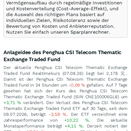
Vermögensaufbau durch regelmäßige Investitionen
und Kostenverteilung (Cost-Average-Effekt), und
die Auswahl des richtigen Plans basiert auf
individuellen Zielen, Risikotoleranz sowie der
Bewertung von Kosten und Anbieterreputation.
Nutzen Sie einfach unseren
Sparplanrechner
.
Anlageidee des Penghua CSI Telecom Thematic
Exchange Traded Fund
Der aktuelle Penghua CSI Telecom Thematic Exchange
Traded Fund Realtimekurs (
07.08.26
) liegt bei 2,178
元
.
Damit ist der Penghua CSI Telecom Thematic Exchange
Traded Fund in 24 Stunden um
-0,09
%
gefallen. Auf 7 Tage
gesehen hat sich der Kurs des Penghua CSI Telecom
Thematic Exchange Traded Fund (ISIN CNE100006GL6) um
+3,71
%
verändert. Der Verlust des Penghua CSI Telecom
Thematic Exchange Traded Fund ETF auf 30 Tage, seit dem
09.07.2026, beträgt
-3,59
%
. Der ETF verzeichnet eine
Jahresperformance von
+10,22
%
. Die aktuelle
Monatsperformance beträgt
+4,11
%
. Derzeit notiert der