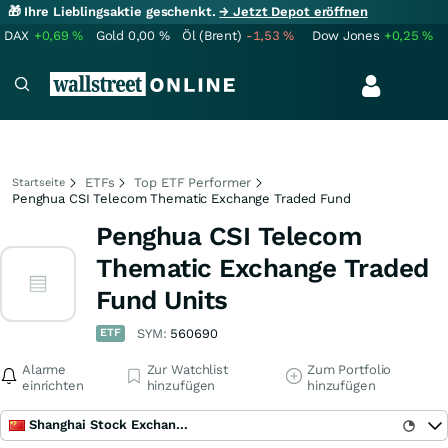
🎁 Ihre Lieblingsaktie geschenkt.
→ Jetzt Depot eröffnen
DAX
+0,69
%
Gold
0,00
%
Öl (Brent)
-1,53
%
Dow Jones
+0,25
%
ETFs
Top ETF Performer
Startseite
Penghua CSI Telecom Thematic Exchange Traded Fund
Penghua CSI Telecom
Thematic Exchange Traded
Fund Units
ETF
SYM:
560690
Alarme
Zur Watchlist
Zum Portfolio
einrichten
hinzufügen
hinzufügen
Shanghai Stock Exchange