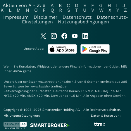
Aktien von A - Z:
#
A
B
C
D
E
F
G
H
I
J
K
L
M
N
O
P
Q
R
S
T
U
V
W
X
Y
Z
Impressum
Disclaimer
Datenschutz
Datenschutz-
Einstellungen
Nutzungsbedingungen
Unsere Apps:
Wenn Sie Kursdaten, Widgets oder andere Finanzinformationen benötigen, hilft
Ihnen
ARIVA
gerne.
Unsere User schätzen wallstreet-online.de: 4.8 von 5 Sternen ermittelt aus 285
Bewertungen bei www.kagels-trading.de
Zeitverzögerung der Kursdaten: Deutsche Börsen +15 Min. NASDAQ +15 Min.
NYSE +20 Min. AMEX +20 Min. Dow Jones +15 Min. Alle Angaben ohne Gewähr.
Copyright © 1998-2026 Smartbroker Holding AG - Alle Rechte vorbehalten.
Mit Unterstützung von:
Daten & Kurse von: