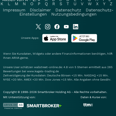
K
L
M
N
O
P
Q
R
S
T
U
V
W
X
Y
Z
Impressum
Disclaimer
Datenschutz
Datenschutz-
Einstellungen
Nutzungsbedingungen
Unsere Apps:
Wenn Sie Kursdaten, Widgets oder andere Finanzinformationen benötigen, hilft
Ihnen
ARIVA
gerne.
Unsere User schätzen wallstreet-online.de: 4.8 von 5 Sternen ermittelt aus 285
Bewertungen bei www.kagels-trading.de
Zeitverzögerung der Kursdaten: Deutsche Börsen +15 Min. NASDAQ +15 Min.
NYSE +20 Min. AMEX +20 Min. Dow Jones +15 Min. Alle Angaben ohne Gewähr.
Copyright © 1998-2026 Smartbroker Holding AG - Alle Rechte vorbehalten.
Mit Unterstützung von:
Daten & Kurse von: