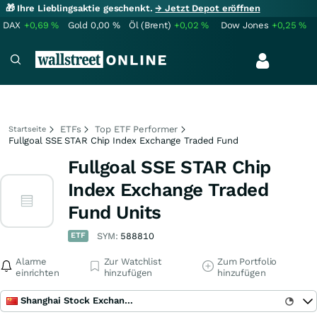
🎁 Ihre Lieblingsaktie geschenkt.
→ Jetzt Depot eröffnen
DAX
+0,69
%
Gold
0,00
%
Öl (Brent)
+0,02
%
Dow Jones
+0,25
%
ETFs
Top ETF Performer
Startseite
Fullgoal SSE STAR Chip Index Exchange Traded Fund
Fullgoal SSE STAR Chip
Index Exchange Traded
Fund Units
ETF
SYM:
588810
Alarme
Zur Watchlist
Zum Portfolio
einrichten
hinzufügen
hinzufügen
Shanghai Stock Exchange