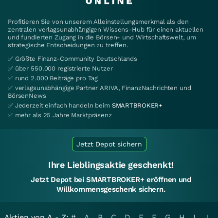
Profitieren Sie von unserem Alleinstellungsmerkmal als den
zentralen verlagsunabhängigen Wissens-Hub für einen aktuellen
und fundierten Zugang in die Börsen- und Wirtschaftswelt, um
strategische Entscheidungen zu treffen.
✅ Größte Finanz-Community Deutschlands
✅ über 550.000 registrierte Nutzer
✅ rund 2.000 Beiträge pro Tag
✅ verlagsunabhängige Partner ARIVA, FinanzNachrichten und
BörsenNews
✅ Jederzeit einfach handeln beim
SMARTBROKER+
✅ mehr als 25 Jahre Marktpräsenz
Jetzt Depot sichern
Ihre Lieblingsaktie geschenkt!
Jetzt Depot bei SMARTBROKER+ eröffnen und
Willkommensgeschenk sichern.
Aktien von A - Z:
#
A
B
C
D
E
F
G
H
I
J