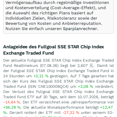
Vermögensaufbau durch regelmäßige Investitionen
und Kostenverteilung (Cost-Average-Effekt), und
die Auswahl des richtigen Plans basiert auf
individuellen Zielen, Risikotoleranz sowie der
Bewertung von Kosten und Anbieterreputation.
Nutzen Sie einfach unseren
Sparplanrechner
.
Anlageidee des Fullgoal SSE STAR Chip Index
Exchange Traded Fund
Der aktuelle Fullgoal SSE STAR Chip Index Exchange Traded
Fund Realtimekurs (
07.08.26
) liegt bei 2,607
元
. Damit ist
der Fullgoal SSE STAR Chip Index Exchange Traded Fund in
24 Stunden um
+3,21
%
gestiegen. Auf 7 Tage gesehen hat
sich der Kurs des Fullgoal SSE STAR Chip Index Exchange
Traded Fund (ISIN CNE100006QC4) um
+3,08
%
verändert.
Der Verlust des Fullgoal SSE STAR Chip Index Exchange
Traded Fund ETF auf 30 Tage, seit dem 10.07.2026, beträgt
-14,64
%
. Der ETF verzeichnet eine Jahresperformance von
+56,29
%
. Die aktuelle Monatsperformance beträgt
+12,47
%
. Derzeit notiert der ETF mit
-27,32
%
unter seinem 52-