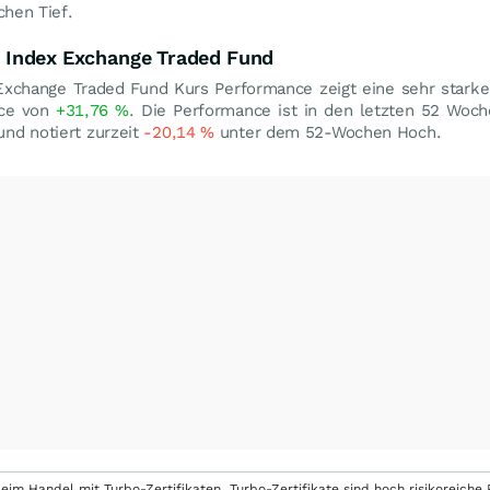
hen Tief.
ce Index Exchange Traded Fund
x Exchange Traded Fund Kurs Performance zeigt eine sehr stark
nce von
+31,76
%
. Die Performance ist in den letzten 52 Woc
und notiert zurzeit
-20,14
%
unter dem 52-Wochen Hoch.
eim Handel mit Turbo-Zertifikaten. Turbo-Zertifikate sind hoch risikoreiche P