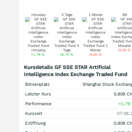
Intraday
5 Tage
1 Monat
3M
-8,59
%
+1,76
%
+8,74
%
-8,90
%
Kursdetails GF SSE STAR Artificial
Intelligence Index Exchange Traded Fund
Börsenplatz
Shanghai Stock Exchan
Letzter Kurs
0,809
C
Performance
+1,76
Kurszeit
07.08.
Eröffnung
0,809
C