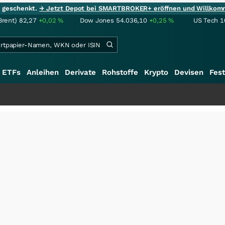
ie geschenkt.
→ Jetzt Depot bei SMARTBROKER+ eröffnen und Willkom
Brent)
82,27
+0,02
%
Dow Jones
54.036,10
+0,25
%
US Tech 1
ETFs
Anleihen
Derivate
Rohstoffe
Krypto
Devisen
Fest