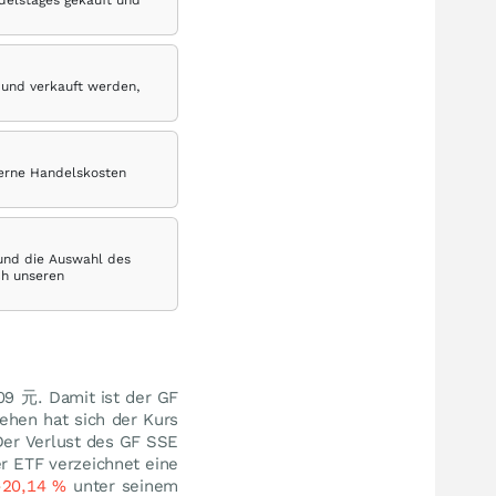
delstages gekauft und
 und verkauft werden,
terne Handelskosten
 und die Auswahl des
ch unseren
09
元
. Damit ist der GF
ehen hat sich der Kurs
Der Verlust des GF SSE
er ETF verzeichnet eine
-20,14
%
unter seinem