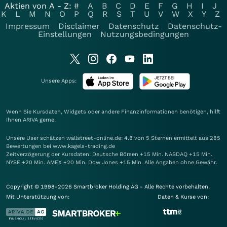
Aktien von A - Z:
#
A
B
C
D
E
F
G
H
I
J
K
L
M
N
O
P
Q
R
S
T
U
V
W
X
Y
Z
Impressum
Disclaimer
Datenschutz
Datenschutz-
Einstellungen
Nutzungsbedingungen
Unsere Apps:
Wenn Sie Kursdaten, Widgets oder andere Finanzinformationen benötigen, hilft
Ihnen
ARIVA
gerne.
Unsere User schätzen wallstreet-online.de: 4.8 von 5 Sternen ermittelt aus 285
Bewertungen bei www.kagels-trading.de
Zeitverzögerung der Kursdaten: Deutsche Börsen +15 Min. NASDAQ +15 Min.
NYSE +20 Min. AMEX +20 Min. Dow Jones +15 Min. Alle Angaben ohne Gewähr.
Copyright © 1998-2026 Smartbroker Holding AG - Alle Rechte vorbehalten.
Mit Unterstützung von:
Daten & Kurse von: