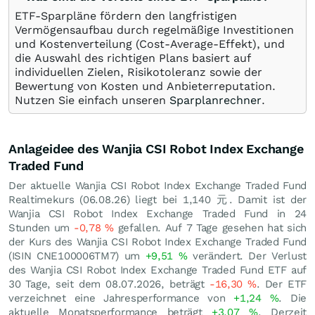
ETF-Sparpläne fördern den langfristigen
Vermögensaufbau durch regelmäßige Investitionen
und Kostenverteilung (Cost-Average-Effekt), und
die Auswahl des richtigen Plans basiert auf
individuellen Zielen, Risikotoleranz sowie der
Bewertung von Kosten und Anbieterreputation.
Nutzen Sie einfach unseren
Sparplanrechner
.
Anlageidee des Wanjia CSI Robot Index Exchange
Traded Fund
Der aktuelle Wanjia CSI Robot Index Exchange Traded Fund
Realtimekurs (
06.08.26
) liegt bei 1,140
元
. Damit ist der
Wanjia CSI Robot Index Exchange Traded Fund in 24
Stunden um
-0,78
%
gefallen. Auf 7 Tage gesehen hat sich
der Kurs des Wanjia CSI Robot Index Exchange Traded Fund
(ISIN CNE100006TM7) um
+9,51
%
verändert. Der Verlust
des Wanjia CSI Robot Index Exchange Traded Fund ETF auf
30 Tage, seit dem 08.07.2026, beträgt
-16,30
%
. Der ETF
verzeichnet eine Jahresperformance von
+1,24
%
. Die
aktuelle Monatsperformance beträgt
+3,07
%
. Derzeit