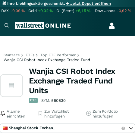
🎁 Ihre Lieblingsaktie geschenkt.
→ Jetzt Depot eröffnen
DAX
-0,09
%
Gold
+0,02
%
Öl (Brent)
+5,15
%
Dow Jones
-0,92
%
ETFs
Top ETF Performer
Startseite
Wanjia CSI Robot Index Exchange Traded Fund
Wanjia CSI Robot Index
Exchange Traded Fund
Units
ETF
SYM:
560630
Alarme
Zur Watchlist
Zum Portfolio
einrichten
hinzufügen
hinzufügen
Shanghai Stock Exchange