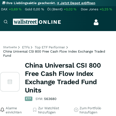
🎁 Ihre Lieblingsaktie geschenkt.
→ Jetzt Depot eröffnen
DAX
+0,69
%
Gold
0,00
%
Öl (Brent)
+0,02
%
Dow Jones
+0,25
%
ETFs
Top ETF Performer
Startseite
China Universal CSI 800 Free Cash Flow Index Exchange Traded
Fund
China Universal CSI 800
Free Cash Flow Index
Exchange Traded Fund
Units
ETF
SYM:
563680
Alarme
Zur Watchlist
Zum Portfolio
einrichten
hinzufügen
hinzufügen