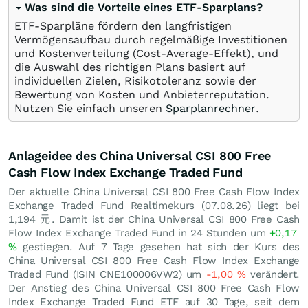
Was sind die Vorteile eines ETF-Sparplans?
ETF-Sparpläne fördern den langfristigen
Vermögensaufbau durch regelmäßige Investitionen
und Kostenverteilung (Cost-Average-Effekt), und
die Auswahl des richtigen Plans basiert auf
individuellen Zielen, Risikotoleranz sowie der
Bewertung von Kosten und Anbieterreputation.
Nutzen Sie einfach unseren
Sparplanrechner
.
Anlageidee des China Universal CSI 800 Free
Cash Flow Index Exchange Traded Fund
Der aktuelle China Universal CSI 800 Free Cash Flow Index
Exchange Traded Fund Realtimekurs (
07.08.26
) liegt bei
1,194
元
. Damit ist der China Universal CSI 800 Free Cash
Flow Index Exchange Traded Fund in 24 Stunden um
+0,17
%
gestiegen. Auf 7 Tage gesehen hat sich der Kurs des
China Universal CSI 800 Free Cash Flow Index Exchange
Traded Fund (ISIN CNE100006VW2) um
-1,00
%
verändert.
Der Anstieg des China Universal CSI 800 Free Cash Flow
Index Exchange Traded Fund ETF auf 30 Tage, seit dem