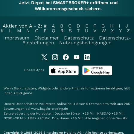
Jetzt Depot bei SMARTBROKER+ eröffnen und
Willkommensgeschenk sichern.
Aktien von A - Z:
#
A
B
C
D
E
F
G
H
I
J
K
L
M
N
O
P
Q
R
S
T
U
V
W
X
Y
Z
Impressum
Disclaimer
Datenschutz
Datenschutz-
Einstellungen
Nutzungsbedingungen
Unsere Apps:
Wenn Sie Kursdaten, Widgets oder andere Finanzinformationen benötigen, hilft
Ihnen
ARIVA
gerne.
Unsere User schätzen wallstreet-online.de: 4.8 von 5 Sternen ermittelt aus 285
Bewertungen bei www.kagels-trading.de
Zeitverzögerung der Kursdaten: Deutsche Börsen +15 Min. NASDAQ +15 Min.
NYSE +20 Min. AMEX +20 Min. Dow Jones +15 Min. Alle Angaben ohne Gewähr.
Copyright © 1998-2026 Smartbroker Holding AG - Alle Rechte vorbehalten.