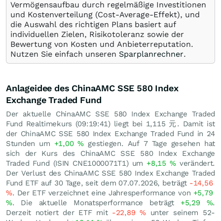
Vermögensaufbau durch regelmäßige Investitionen
und Kostenverteilung (Cost-Average-Effekt), und
die Auswahl des richtigen Plans basiert auf
individuellen Zielen, Risikotoleranz sowie der
Bewertung von Kosten und Anbieterreputation.
Nutzen Sie einfach unseren
Sparplanrechner
.
Anlageidee des ChinaAMC SSE 580 Index
Exchange Traded Fund
Der aktuelle ChinaAMC SSE 580 Index Exchange Traded
Fund Realtimekurs (09:19:41) liegt bei 1,115
元
. Damit ist
der ChinaAMC SSE 580 Index Exchange Traded Fund in 24
Stunden um
+1,00
%
gestiegen. Auf 7 Tage gesehen hat
sich der Kurs des ChinaAMC SSE 580 Index Exchange
Traded Fund (ISIN CNE1000071T1) um
+8,15
%
verändert.
Der Verlust des ChinaAMC SSE 580 Index Exchange Traded
Fund ETF auf 30 Tage, seit dem 07.07.2026, beträgt
-14,56
%
. Der ETF verzeichnet eine Jahresperformance von
+5,79
%
. Die aktuelle Monatsperformance beträgt
+5,29
%
.
Derzeit notiert der ETF mit
-22,89
%
unter seinem 52-