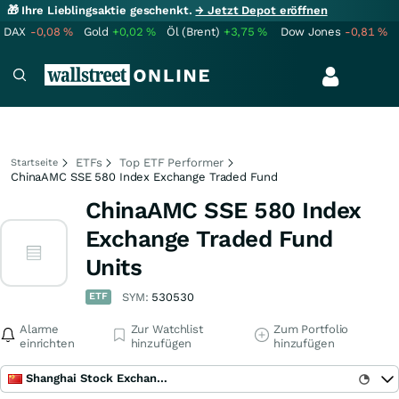
🎁 Ihre Lieblingsaktie geschenkt.
→ Jetzt Depot eröffnen
DAX
-0,08
%
Gold
+0,02
%
Öl (Brent)
+3,75
%
Dow Jones
-0,81
%
ETFs
Top ETF Performer
Startseite
ChinaAMC SSE 580 Index Exchange Traded Fund
ChinaAMC SSE 580 Index
Exchange Traded Fund
Units
ETF
SYM:
530530
Alarme
Zur Watchlist
Zum Portfolio
einrichten
hinzufügen
hinzufügen
Shanghai Stock Exchange