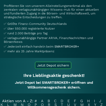
Profitieren Sie von unserem Alleinstellungsmerkmal als den
zentralen verlagsunabhängigen Wissens-Hub für einen aktuellen
und fundierten Zugang in die Börsen- und Wirtschaftswelt, um
strategische Entscheidungen zu treffen.
✅ Größte Finanz-Community Deutschlands
✅ über 550.000 registrierte Nutzer
✅ rund 2.000 Beiträge pro Tag
✅ verlagsunabhängige Partner ARIVA, FinanzNachrichten und
BörsenNews
✅ Jederzeit einfach handeln beim
SMARTBROKER+
✅ mehr als 25 Jahre Marktpräsenz
Jetzt Depot sichern
Ihre Lieblingsaktie geschenkt!
Jetzt Depot bei SMARTBROKER+ eröffnen und
Willkommensgeschenk sichern.
Aktien von A - Z:
#
A
B
C
D
E
F
G
H
I
J
K
L
M
N
O
P
Q
R
S
T
U
V
W
X
Y
Z