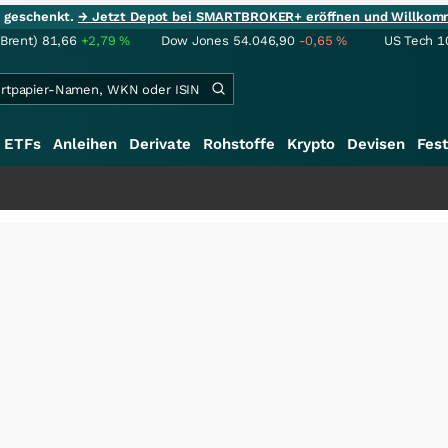
ie geschenkt.
→ Jetzt Depot bei SMARTBROKER+ eröffnen und Willkom
(Brent)
81,66
+2,79
%
Dow Jones
54.046,90
-0,65
%
US Tech 1
ETFs
Anleihen
Derivate
Rohstoffe
Krypto
Devisen
Fest