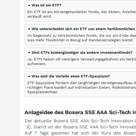
Was ist ein ETF?
Ein ETF ist ein börsengehandelter Fonds, der Aktien, Anlei
verkauft wird.
Wie unterscheidet sich ein ETF von einem herkömmlichen
Im Gegensatz zu herkömmlichen Fonds, die nur am Ende des
was mehr Flexibilität in Bezug auf Handelsstrategien bietet.
Sind ETFs kostengünstiger als andere Investmentfonds?
Ja, ETFs haben oft niedrigere Verwaltungsgebühren als herk
aufweisen.
Was sind die Vorteile eines ETF-Sparplans?
ETF-Sparpläne fördern den langfristigen Vermögensaufbau du
richtigen Plans basiert auf individuellen Zielen, Risikotole
Sparplanrechner
.
Anlageidee des Bosera SSE AAA Sci-Tech 
Der aktuelle Bosera SSE AAA Sci-Tech Innovation 
元
. Damit ist der Bosera SSE AAA Sci-Tech Innova
Auf 7 Tage gesehen hat sich der Kurs des Boser