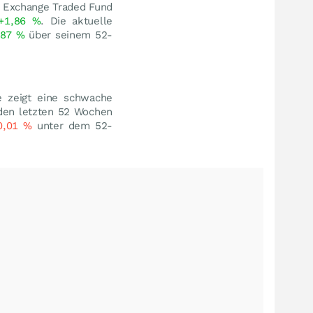
x Exchange Traded Fund
+1,86
%
. Die aktuelle
,87
%
über seinem 52-
e zeigt eine schwache
 den letzten 52 Wochen
0,01
%
unter dem 52-