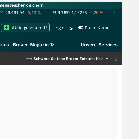
mensgeschenk sichern.
00
29.491,94
-0,13
%
EUR/USD
1,15255
-0,25
%
Aktie geschenkt!
Login
Push-Kurse
zins
Broker-Magazin ✨
Unsere Services
+++
Schwere Seltene Erden: Entsteht hier die nächste Milliardenstory?
Anzeige
++