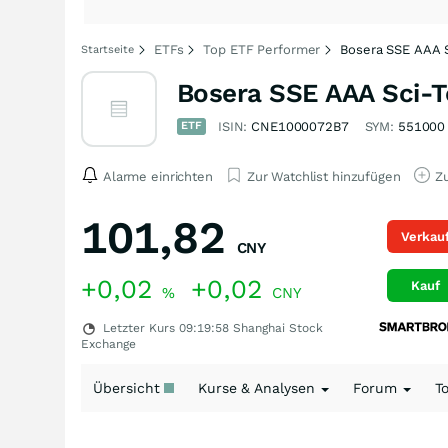
ETFs
Top ETF Performer
Bosera SSE AAA S
Startseite
Bosera SSE AAA Sci-T
ETF
ISIN:
CNE1000072B7
SYM:
551000
Alarme einrichten
Zur Watchlist hinzufügen
Zu
101,82
Verkau
CNY
+0,02
+0,02
Kauf
%
CNY
Letzter Kurs
09:19:58
Shanghai Stock
Exchange
Übersicht
Kurse & Analysen
Forum
T