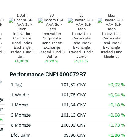
1 Jahr
3J
5J
Max
+1,90
%
+1,76
%
+1,76
%
Performance CNE1000072B7
e
1 Tag
101,82
CNY
+0,02
%
1 Woche
101,78
CNY
+0,04
%
ge
1 Monat
101,64
CNY
+0,18
%
NY
3 Monate
101,13
CNY
+0,68
%
%
6 Monate
100,09
CNY
+1,73
%
58
Lfd. Jahr
99,96
CNY
+1,86
%