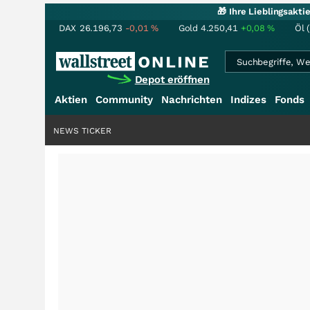
🎁 Ihre Lieblingsakt
DAX
26.196,73
-0,01
%
Gold
4.250,41
+0,08
%
Öl 
Depot eröffnen
Aktien
Community
Nachrichten
Indizes
Fonds
NEWS TICKER