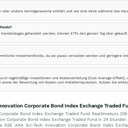
hen oder andere Vermögenswerte enthält und wie eine Aktie während des Han
 Fonds?
 Handelstages gehandelt werden, können ETFs den ganzen Tag über gekauft
ömmliche Investmentfonds, da sie passiv verwaltet werden und geringere in
rch regelmäßige Investitionen und Kostenverteilung (Cost-Average-Effekt),
ranz sowie der Bewertung von Kosten und Anbieterreputation. Nutzen Sie einfa
Innovation Corporate Bond Index Exchange Traded F
Corporate Bond Index Exchange Traded Fund Realtimekurs (09:1
tion Corporate Bond Index Exchange Traded Fund in 24 Stunde
a SSE AAA Sci-Tech Innovation Corporate Bond Index Excha