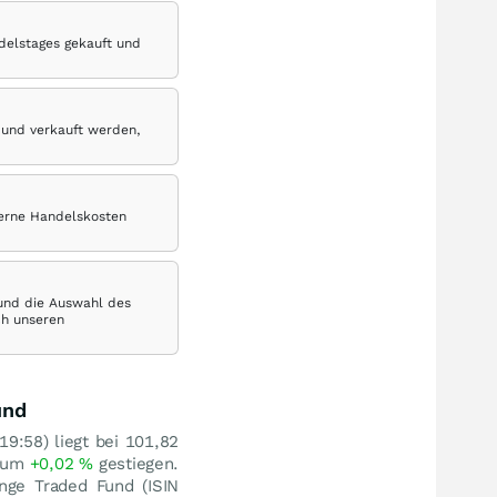
delstages gekauft und
 und verkauft werden,
terne Handelskosten
 und die Auswahl des
ch unseren
und
9:58) liegt bei 101,82
n um
+0,02
%
gestiegen.
nge Traded Fund (ISIN