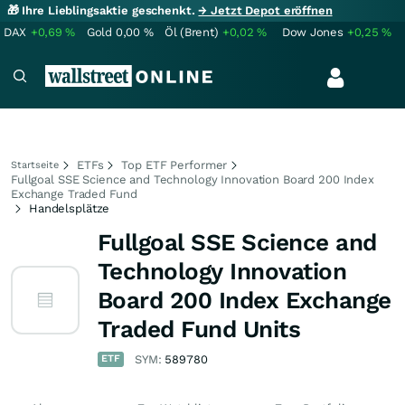
🎁 Ihre Lieblingsaktie geschenkt.
→ Jetzt Depot eröffnen
DAX
+0,69
%
Gold
0,00
%
Öl (Brent)
+0,02
%
Dow Jones
+0,25
%
ETFs
Top ETF Performer
Startseite
Fullgoal SSE Science and Technology Innovation Board 200 Index
Exchange Traded Fund
Handelsplätze
Fullgoal SSE Science and
Technology Innovation
Board 200 Index Exchange
Traded Fund Units
ETF
SYM:
589780