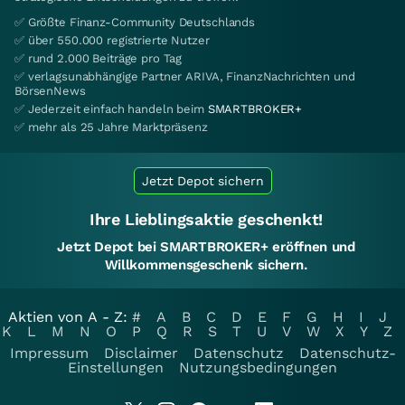
✅ Größte Finanz-Community Deutschlands
✅ über 550.000 registrierte Nutzer
✅ rund 2.000 Beiträge pro Tag
✅ verlagsunabhängige Partner ARIVA, FinanzNachrichten und
BörsenNews
✅ Jederzeit einfach handeln beim
SMARTBROKER+
✅ mehr als 25 Jahre Marktpräsenz
Jetzt Depot sichern
Ihre Lieblingsaktie geschenkt!
Jetzt Depot bei SMARTBROKER+ eröffnen und
Willkommensgeschenk sichern.
Aktien von A - Z:
#
A
B
C
D
E
F
G
H
I
J
K
L
M
N
O
P
Q
R
S
T
U
V
W
X
Y
Z
Impressum
Disclaimer
Datenschutz
Datenschutz-
Einstellungen
Nutzungsbedingungen