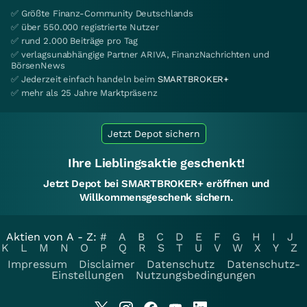
✅ Größte Finanz-Community Deutschlands
✅ über 550.000 registrierte Nutzer
✅ rund 2.000 Beiträge pro Tag
✅ verlagsunabhängige Partner ARIVA, FinanzNachrichten und
BörsenNews
✅ Jederzeit einfach handeln beim
SMARTBROKER+
✅ mehr als 25 Jahre Marktpräsenz
Jetzt Depot sichern
Ihre Lieblingsaktie geschenkt!
Jetzt Depot bei SMARTBROKER+ eröffnen und
Willkommensgeschenk sichern.
Aktien von A - Z:
#
A
B
C
D
E
F
G
H
I
J
K
L
M
N
O
P
Q
R
S
T
U
V
W
X
Y
Z
Impressum
Disclaimer
Datenschutz
Datenschutz-
Einstellungen
Nutzungsbedingungen