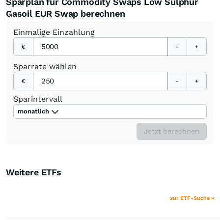
Sparplan für Commodity Swaps Low Sulphur
Gasoil EUR Swap berechnen
Einmalige
Einzahlung
€
-
+
Sparrate
wählen
€
-
+
Sparintervall
monatlich
Jetzt berechnen
Weitere ETFs
zur ETF-Suche »