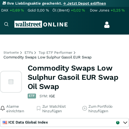
🎁 Ihre Lieblingsaktie geschenkt.
→ Jetzt Depot eröffnen
DAX
+0,69
%
Gold
0,00
%
Öl (Brent)
+0,02
%
Dow Jones
+0,25
%
ETFs
Top ETF Performer
Startseite
Commodity Swaps Low Sulphur Gasoil EUR Swap
Commodity Swaps Low
Sulphur Gasoil EUR Swap
Oil Swap
ETF
SYM:
IGE
Alarme
Zur Watchlist
Zum Portfolio
einrichten
hinzufügen
hinzufügen
ICE Data Global Index