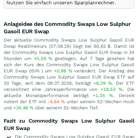
Nutzen Sie einfach unseren
Sparplanrechner
.
Anlageidee des Commodity Swaps Low Sulphur
Gasoil EUR Swap
Der aktuelle Commodity Swaps Low Sulphur Gasoil EUR
Swap Realtimekurs (
07.08.26
) liegt bei 60,61
$
. Damit ist
der Commodity Swaps Low Sulphur Gasoil EUR Swap in 24
Stunden um
+0,59
%
gestiegen. Auf 7 Tage gesehen hat
sich der Kurs des Commodity Swaps Low Sulphur Gasoil
EUR Swap (ISIN ) um
+0,96
%
verändert. Der Anstieg des
Commodity Swaps Low Sulphur Gasoil EUR Swap ETF auf
30 Tage, seit dem 09.07.2026, beträgt
+6,29
%
. Der ETF
verzeichnet eine Jahresperformance von
+18,53
%
. Die
aktuelle Monatsperformance beträgt
+1,35
%
. Derzeit
notiert der ETF mit
-4,64
%
unter seinem 52-Wochen Hoch
und
+34,48
%
über seinem 52-Wochen Tief.
Fazit zu Commodity Swaps Low Sulphur Gasoil
EUR Swap
Die Commodity Swaps Low Sulphur Gasoil EUR Swap