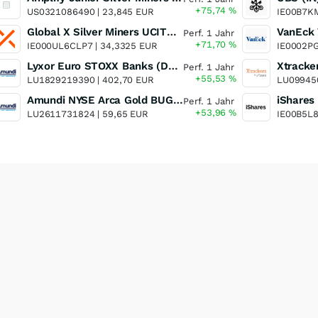
+75,74
%
US0321086490 |
23,845 EUR
IE00B7K
Global X Silver Miners UCITS ETF
Perf. 1 Jahr
+71,70
%
IE000UL6CLP7 |
34,3325 EUR
IE0002P
Lyxor Euro STOXX Banks (DR) UCITS ETF- Acc
Perf. 1 Jahr
+55,53
%
LU1829219390 |
402,70 EUR
LU09945
Amundi NYSE Arca Gold BUGS UCITS ETF Dist
Perf. 1 Jahr
+53,96
%
LU2611731824 |
59,65 EUR
IE00B5L