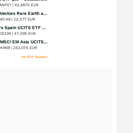
+53,19
%
MNP07 |
42,9675 EUR
VanEck Vectors Rare Earth and Strategic Metals UCITS ETF
Perf. 1 Jahr
+46,87
%
G6CA6 |
12,577 EUR
Xtrackers Spain UCITS ETF Distribution
Perf. 1 Jahr
+43,99
%
05336 |
47,595 EUR
iShares MSCI EM Asia UCITS ETF
Perf. 1 Jahr
+38,39
%
8K969 |
252,075 EUR
zur ETF-Suche »