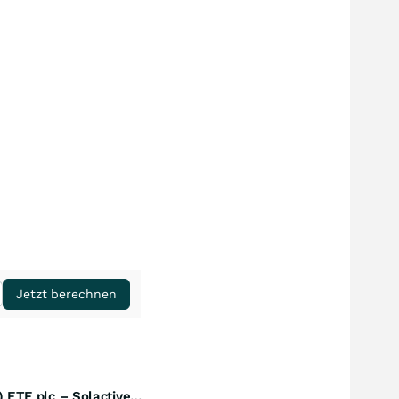
Jetzt berechnen
UBS (Irl) ETF plc – Solactive Global Pure Gold Miners UCITS ETF - A Dis USD o.N.
Perf. 1 Jahr