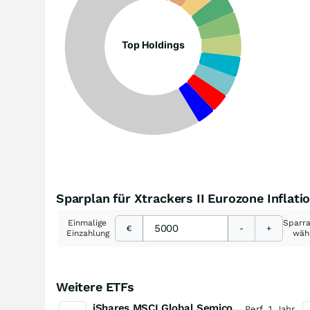
Top Holdings
Sparplan für Xtrackers II Eurozone Infla
Einmalige
Sparr
€
-
+
Einzahlung
wäh
Weitere ETFs
iShares MSCI Global Semiconductors UCITS ETF USD (Acc)
Perf. 1 Jahr