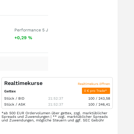
Performance 5 J
+0,29
%
Realtimekurse
Realtimekurs öffnen
0 € pro Trade*
Gettex
Stück /
BID
21:52:37
100
/
243,58
Stück /
ASK
21:52:37
100
/
246,41
*ab 500 EUR Ordervolumen über gettex, zzgl. marktüblicher
Spreads und Zuwendungen | ** zzgl. marktüblicher Spreads
und Zuwendungen, mögliche Steuern und ggf. SEC Gebühr