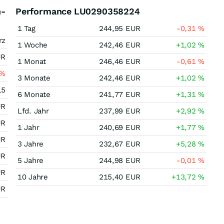
n-
Performance LU0290358224
1 Tag
244,95
EUR
-0,31
%
rz
1 Woche
242,46
EUR
+1,02
%
UR
1 Monat
246,46
EUR
-0,61
%
%
3 Monate
242,46
EUR
+1,02
%
15
6 Monate
241,77
EUR
+1,31
%
UR
Lfd. Jahr
237,99
EUR
+2,92
%
UR
1 Jahr
240,69
EUR
+1,77
%
UR
3 Jahre
232,67
EUR
+5,28
%
UR
5 Jahre
244,98
EUR
-0,01
%
UR
10 Jahre
215,40
EUR
+13,72
%
UR