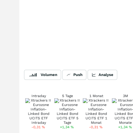
Volumen
Push
Analyse
Intraday
5 Tage
1 Monat
3M
-0,31
%
+1,34
%
-0,31
%
+1,34
%