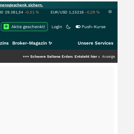
mensgeschenk sichern.
00
29.381,54
-0,51
%
EUR/USD
1,15216
-0,29
%
Aktie geschenkt!
Login
Push-Kurse
zins
Broker-Magazin ✨
Unsere Services
+++
Schwere Seltene Erden: Entsteht hier die nächste Milliardenstory?
Anzeige
++