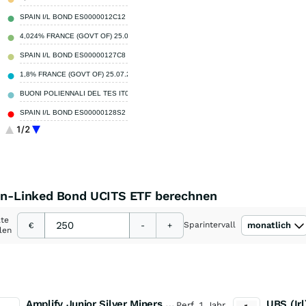
SPAIN I/L BOND ES0000012C12
4,21 %
4,024% FRANCE (GOVT OF) 25.07.2032
4,19 %
SPAIN I/L BOND ES00000127C8
4,10 %
1,8% FRANCE (GOVT OF) 25.07.2040
3,85 %
BUONI POLIENNALI DEL TES IT0004545890
3,73 %
SPAIN I/L BOND ES00000128S2
3,49 %
1/2
FRANCE (GOVT OF) FR0011982776
3,44 %
Sonstige
58,68 %
tion-Linked Bond UCITS ETF berechnen
ate
Sparintervall
monatlich
€
-
+
len
Amplify Junior Silver Miners ETF Junior Silver Miners ETF
Perf. 1 Jahr