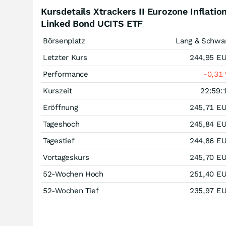
Kursdetails Xtrackers II Eurozone Inflatio
Linked Bond UCITS ETF
Börsenplatz
Lang & Schwa
Letzter Kurs
244,95
E
Performance
-0,31
Kurszeit
22:59:
Eröffnung
245,71
E
Tageshoch
245,84
E
Tagestief
244,86
E
Vortageskurs
245,70
E
52-Wochen Hoch
251,40
E
52-Wochen Tief
235,97
E