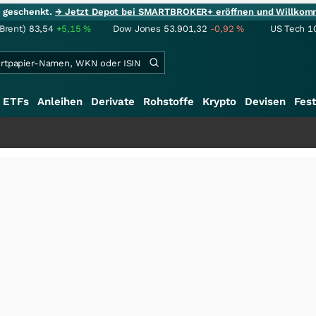
ie geschenkt.
→ Jetzt Depot bei SMARTBROKER+ eröffnen und Willkom
(Brent)
83,54
+5,15
%
Dow Jones
53.901,32
-0,92
%
US Tech 1
ETFs
Anleihen
Derivate
Rohstoffe
Krypto
Devisen
Fest