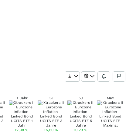
1 Jahr
3J
5J
Max
+2,08
%
+5,60
%
+0,29
%