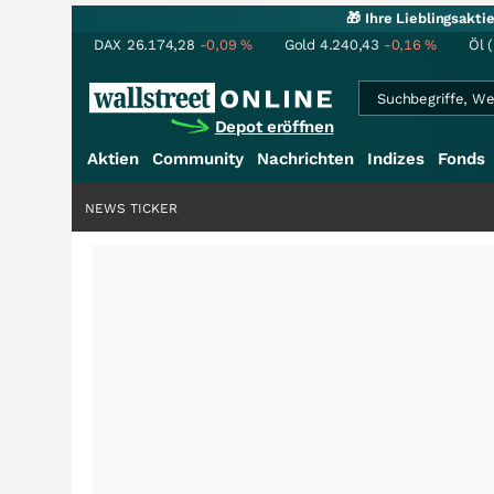
🎁 Ihre Lieblingsakt
DAX
26.174,28
-0,09
%
Gold
4.240,43
-0,16
%
Öl 
Depot eröffnen
Aktien
Community
Nachrichten
Indizes
Fonds
NEWS TICKER