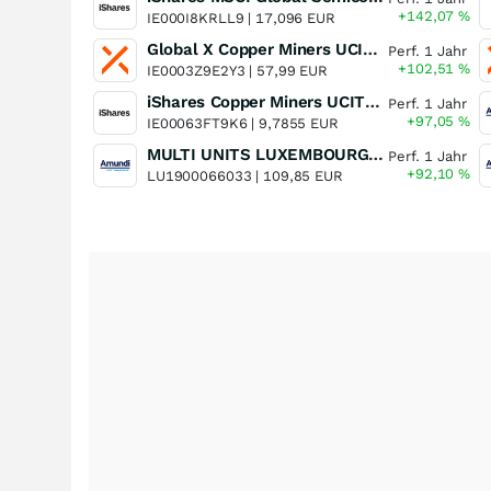
+142,07
%
IE000I8KRLL9 |
17,096 EUR
Global X Copper Miners UCITS ETF USD Acc
Perf. 1 Jahr
+102,51
%
IE0003Z9E2Y3 |
57,99 EUR
iShares Copper Miners UCITS ETF
Perf. 1 Jahr
+97,05
%
IE00063FT9K6 |
9,7855 EUR
MULTI UNITS LUXEMBOURG - Lyxor MSCI Semiconductors ESG Filtered
Perf. 1 Jahr
+92,10
%
LU1900066033 |
109,85 EUR