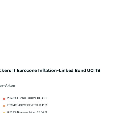
ers II Eurozone Inflation-Linked Bond UCITS
er-Arten
2,043% FRANCE (GOVT OF) 25.07.2027
5,33 %
FRANCE (GOVT OF) FR0013410552
4,54 %
0,519% Bundesanleihen 15.04.2030
4,44 %