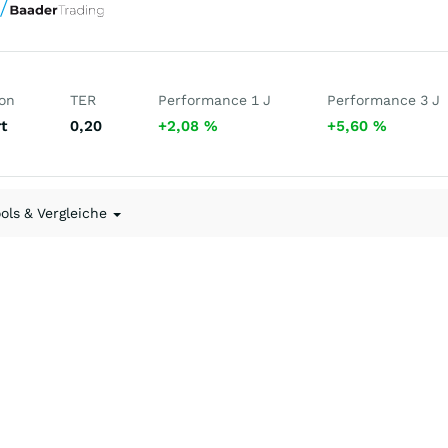
ion
TER
Performance 1 J
Performance 3 J
t
0,20
+2,08
%
+5,60
%
ools & Vergleiche