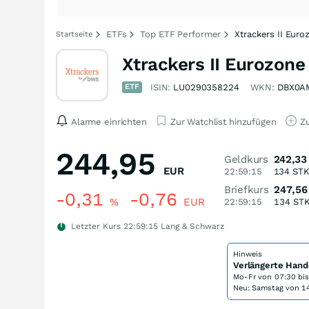
ETFs
Top ETF Performer
Xtrackers II Eur
Startseite
Xtrackers II Eurozone
ETF
ISIN:
LU0290358224
WKN:
DBX0A
Alarme einrichten
Zur Watchlist hinzufügen
Zu
244,95
Geldkurs
242,33
EUR
22:59:15
134
ST
Briefkurs
247,56
-0,31
-0,76
%
EUR
22:59:15
134
ST
Letzter Kurs
22:59:15
Lang & Schwarz
Hinweis
Verlängerte Hand
Mo-Fr von
07:30 bi
Neu: Samstag von 14