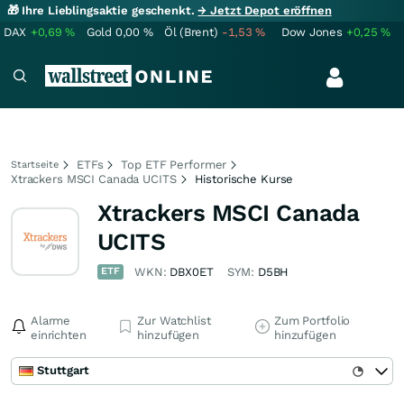
🎁 Ihre Lieblingsaktie geschenkt.
→ Jetzt Depot eröffnen
DAX
+0,69
%
Gold
0,00
%
Öl (Brent)
-1,53
%
Dow Jones
+0,25
%
ETFs
Top ETF Performer
Startseite
Xtrackers MSCI Canada UCITS
Historische Kurse
Xtrackers MSCI Canada
UCITS
ETF
WKN:
DBX0ET
SYM:
D5BH
Alarme
Zur Watchlist
Zum Portfolio
einrichten
hinzufügen
hinzufügen
Stuttgart