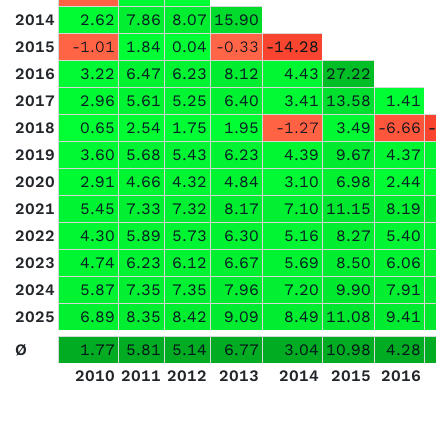
2014
2.62
7.86
8.07
15.90
2015
-1.01
1.84
0.04
-0.33
-14.28
2016
3.22
6.47
6.23
8.12
4.43
27.22
2017
2.96
5.61
5.25
6.40
3.41
13.58
1.41
2018
0.65
2.54
1.75
1.95
-1.27
3.49
-6.66
-1
2019
3.60
5.68
5.43
6.23
4.39
9.67
4.37
2020
2.91
4.66
4.32
4.84
3.10
6.98
2.44
2021
5.45
7.33
7.32
8.17
7.10
11.15
8.19
2022
4.30
5.89
5.73
6.30
5.16
8.27
5.40
2023
4.74
6.23
6.12
6.67
5.69
8.50
6.06
2024
5.87
7.35
7.35
7.96
7.20
9.90
7.91
2025
6.89
8.35
8.42
9.09
8.49
11.08
9.41
1
Ø
1.77
5.81
5.14
6.77
3.04
10.98
4.28
2010
2011
2012
2013
2014
2015
2016