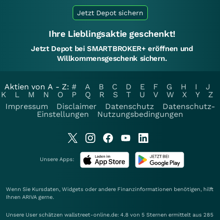
Jetzt Depot sichern
Ihre Lieblingsaktie geschenkt!
Jetzt Depot bei SMARTBROKER+ eröffnen und
Willkommensgeschenk sichern.
Aktien von A - Z:
#
A
B
C
D
E
F
G
H
I
J
K
L
M
N
O
P
Q
R
S
T
U
V
W
X
Y
Z
Impressum
Disclaimer
Datenschutz
Datenschutz-
Einstellungen
Nutzungsbedingungen
Unsere Apps:
Wenn Sie Kursdaten, Widgets oder andere Finanzinformationen benötigen, hilft
Ihnen
ARIVA
gerne.
Unsere User schätzen wallstreet-online.de: 4.8 von 5 Sternen ermittelt aus 285