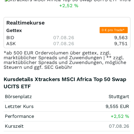
+2,52
%
Realtimekurse
Gettex
0 € pro Trade*
BID
07.08.26
9,563
ASK
07.08.26
9,751
*ab 500 EUR Ordervolumen über gettex, zzgl.
marktüblicher Spreads und Zuwendungen | ** zzgl.
marktüblicher Spreads und Zuwendungen, mögliche
Steuern und ggf. SEC Gebühr
Kursdetails Xtrackers MSCI Africa Top 50 Swap
UCITS ETF
Börsenplatz
Stuttgart
Letzter Kurs
9,555
EUR
Performance
+2,52
%
Kurszeit
07.08.26