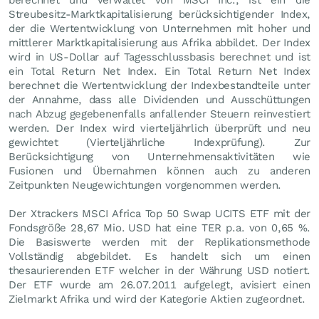
berechnet und verwaltet von MSCI Inc., ist ein die
Streubesitz-Marktkapitalisierung berücksichtigender Index,
der die Wertentwicklung von Unternehmen mit hoher und
mittlerer Marktkapitalisierung aus Afrika abbildet. Der Index
wird in US-Dollar auf Tagesschlussbasis berechnet und ist
ein Total Return Net Index. Ein Total Return Net Index
berechnet die Wertentwicklung der Indexbestandteile unter
der Annahme, dass alle Dividenden und Ausschüttungen
nach Abzug gegebenenfalls anfallender Steuern reinvestiert
werden. Der Index wird vierteljährlich überprüft und neu
gewichtet (Vierteljährliche Indexprüfung). Zur
Berücksichtigung von Unternehmensaktivitäten wie
Fusionen und Übernahmen können auch zu anderen
Zeitpunkten Neugewichtungen vorgenommen werden.
Der Xtrackers MSCI Africa Top 50 Swap UCITS ETF mit der
Fondsgröße 28,67 Mio.
USD
hat eine TER p.a. von 0,65 %.
Die Basiswerte werden mit der Replikationsmethode
Vollständig abgebildet. Es handelt sich um einen
thesaurierenden ETF welcher in der Währung USD notiert.
Der ETF wurde am 26.07.2011 aufgelegt, avisiert einen
Zielmarkt Afrika und wird der Kategorie Aktien zugeordnet.