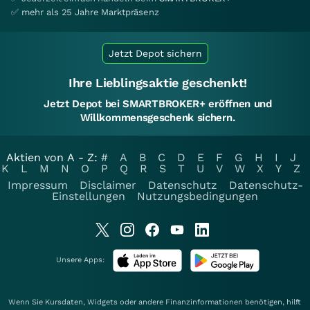
✅ mehr als 25 Jahre Marktpräsenz
Jetzt Depot sichern
Ihre Lieblingsaktie geschenkt!
Jetzt Depot bei SMARTBROKER+ eröffnen und
Willkommensgeschenk sichern.
Aktien von A - Z:
#
A
B
C
D
E
F
G
H
I
J
K
L
M
N
O
P
Q
R
S
T
U
V
W
X
Y
Z
Impressum
Disclaimer
Datenschutz
Datenschutz-
Einstellungen
Nutzungsbedingungen
Unsere Apps:
Wenn Sie Kursdaten, Widgets oder andere Finanzinformationen benötigen, hilft