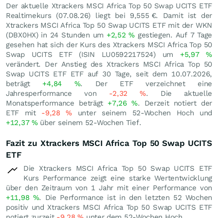
Der aktuelle Xtrackers MSCI Africa Top 50 Swap UCITS ETF
Realtimekurs (
07.08.26
) liegt bei 9,555
€
. Damit ist der
Xtrackers MSCI Africa Top 50 Swap UCITS ETF mit der WKN
(DBX0HX) in 24 Stunden um
+2,52
%
gestiegen. Auf 7 Tage
gesehen hat sich der Kurs des Xtrackers MSCI Africa Top 50
Swap UCITS ETF (ISIN LU0592217524) um
+5,97
%
verändert. Der Anstieg des Xtrackers MSCI Africa Top 50
Swap UCITS ETF ETF auf 30 Tage, seit dem 10.07.2026,
beträgt
+4,84
%
. Der ETF verzeichnet eine
Jahresperformance von
-2,32
%
. Die aktuelle
Monatsperformance beträgt
+7,26
%
. Derzeit notiert der
ETF mit
-9,28
%
unter seinem 52-Wochen Hoch und
+12,37
%
über seinem 52-Wochen Tief.
Fazit zu Xtrackers MSCI Africa Top 50 Swap UCITS
ETF
Die Xtrackers MSCI Africa Top 50 Swap UCITS ETF
Kurs Performance zeigt eine starke Wertentwicklung
über den Zeitraum von 1 Jahr mit einer Performance von
+11,98
%
. Die Performance ist in den letzten 52 Wochen
positiv und Xtrackers MSCI Africa Top 50 Swap UCITS ETF
notiert zurzeit
-9,28
%
unter dem 52-Wochen Hoch.