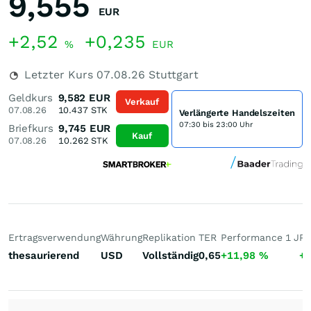
9,555
EUR
+2,52
+0,235
%
EUR
Letzter Kurs
07.08.26
Stuttgart
Geldkurs
9,582
EUR
Verkauf
07.08.26
10.437
STK
Verlängerte Handelszeiten
07:30 bis 23:00 Uhr
Briefkurs
9,745
EUR
Kauf
07.08.26
10.262
STK
Ertragsverwendung
Währung
Replikation
TER
Performance 1 J
Pe
thesaurierend
USD
Vollständig
0,65
+11,98
%
+