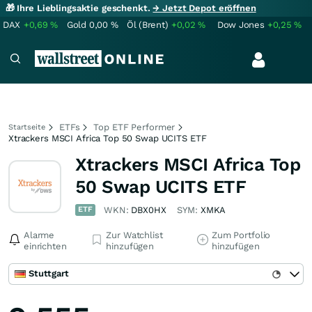
🎁 Ihre Lieblingsaktie geschenkt.
→ Jetzt Depot eröffnen
DAX
+0,69
%
Gold
0,00
%
Öl (Brent)
+0,02
%
Dow Jones
+0,25
%
ETFs
Top ETF Performer
Startseite
Xtrackers MSCI Africa Top 50 Swap UCITS ETF
Xtrackers MSCI Africa Top
50 Swap UCITS ETF
ETF
WKN:
DBX0HX
SYM:
XMKA
Alarme
Zur Watchlist
Zum Portfolio
einrichten
hinzufügen
hinzufügen
Stuttgart