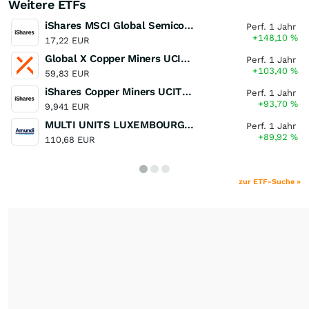
Weitere ETFs
iShares MSCI Global Semiconductors UCITS ETF USD (Acc)
Perf. 1 Jahr
+148,10
%
17,22 EUR
Global X Copper Miners UCITS ETF USD Acc
Perf. 1 Jahr
+103,40
%
59,83 EUR
iShares Copper Miners UCITS ETF
Perf. 1 Jahr
+93,70
%
9,941 EUR
MULTI UNITS LUXEMBOURG - Lyxor MSCI Semiconductors ESG Filtered
Perf. 1 Jahr
+89,92
%
110,68 EUR
zur ETF-Suche »