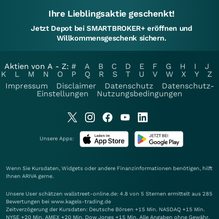
Ihre Lieblingsaktie geschenkt!
Jetzt Depot bei SMARTBROKER+ eröffnen und
Willkommensgeschenk sichern.
Aktien von A - Z:
#
A
B
C
D
E
F
G
H
I
J
K
L
M
N
O
P
Q
R
S
T
U
V
W
X
Y
Z
Impressum
Disclaimer
Datenschutz
Datenschutz-
Einstellungen
Nutzungsbedingungen
Unsere Apps:
Wenn Sie Kursdaten, Widgets oder andere Finanzinformationen benötigen, hilft
Ihnen
ARIVA
gerne.
Unsere User schätzen wallstreet-online.de: 4.8 von 5 Sternen ermittelt aus 285
Bewertungen bei www.kagels-trading.de
Zeitverzögerung der Kursdaten: Deutsche Börsen +15 Min. NASDAQ +15 Min.
NYSE +20 Min. AMEX +20 Min. Dow Jones +15 Min. Alle Angaben ohne Gewähr.