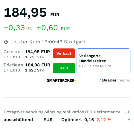
184,95
EUR
+0,33
+0,60
%
EUR
Letzter Kurs
17:00:49
Stuttgart
Geldkurs
184,95
EUR
Verkauf
Verlängerte
17:10:10
1.623
STK
Handelszeiten
Briefkurs
184,98
EUR
07:30 bis 23:00 Uhr
Kauf
17:10:10
1.622
STK
Ertragsverwendung
Währung
Replikation
TER
Performance 1 J
Pe
ausschüttend
EUR
Optimiert
0,15
-2,12
%
+4