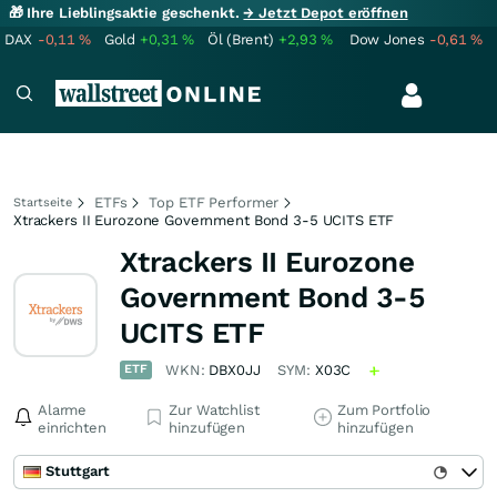
🎁 Ihre Lieblingsaktie geschenkt.
→ Jetzt Depot eröffnen
DAX
-0,11
%
Gold
+0,31
%
Öl (Brent)
+2,93
%
Dow Jones
-0,61
%
ETFs
Top ETF Performer
Startseite
Xtrackers II Eurozone Government Bond 3-5 UCITS ETF
Xtrackers II Eurozone
Government Bond 3-5
UCITS ETF
ETF
WKN:
DBX0JJ
SYM:
X03C
Alarme
Zur Watchlist
Zum Portfolio
einrichten
hinzufügen
hinzufügen
Stuttgart