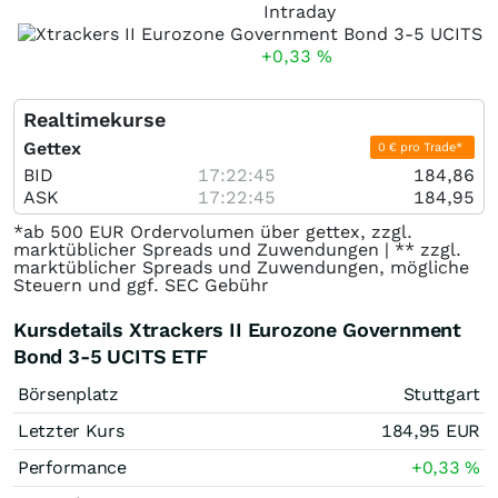
Intraday
+0,33
%
Realtimekurse
Gettex
0 € pro Trade*
BID
17:22:45
184,86
ASK
17:22:45
184,95
*ab 500 EUR Ordervolumen über gettex, zzgl.
marktüblicher Spreads und Zuwendungen | ** zzgl.
marktüblicher Spreads und Zuwendungen, mögliche
Steuern und ggf. SEC Gebühr
Kursdetails Xtrackers II Eurozone Government
Bond 3-5 UCITS ETF
Börsenplatz
Stuttgart
Letzter Kurs
184,95
EUR
Performance
+0,33
%