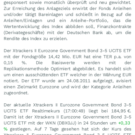
gesponsert sowie monatlich überprüft und neu gewichtet.
Zur Erreichung des Anlageziels erwirbt der Fonds Anleihen
und/oder tätigt Bareinlagen und schließt in Bezug auf die
Anleihen/Einlagen und ein Anleihe-Portfolio, das die
Wertentwicklung des Index abbilden soll, Finanzkontrakte
(Derivategeschäfte) mit der Deutschen Bank ab, um die
Rendite des Index zu erzielen.
Der Xtrackers II Eurozone Government Bond 3-5 UCITS ETF
mit der Fondsgröße 14,42 Mio.
EUR
hat eine TER p.a. von
0,15 %. Die Basiswerte werden mit der
Replikationsmethode Optimiert abgebildet. Es handelt sich
um einen ausschüttenden ETF welcher in der Währung EUR
notiert. Der ETF wurde am 24.08.2011 aufgelegt, avisiert
einen Zielmarkt Eurozone und wird der Kategorie Anleihen
zugeordnet.
Der aktuelle Xtrackers II Eurozone Government Bond 3-5
UCITS ETF Realtimekurs (17:00:49) liegt bei 184,95
€
.
Damit ist der Xtrackers II Eurozone Government Bond 3-5
UCITS ETF mit der WKN (DBX0JJ) in 24 Stunden um
+0,33
%
gestiegen. Auf 7 Tage gesehen hat sich der Kurs des