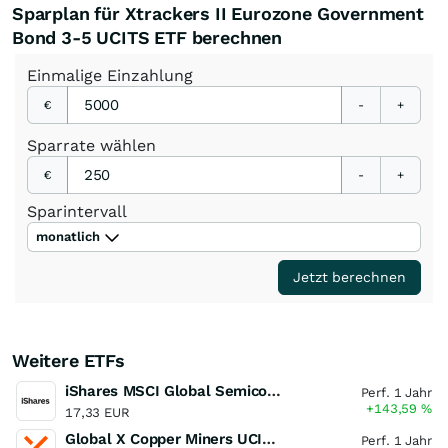
Sparplan für Xtrackers II Eurozone Government
Bond 3-5 UCITS ETF berechnen
Einmalige
Einzahlung
€
-
+
Sparrate
wählen
€
-
+
Sparintervall
monatlich
Jetzt berechnen
Weitere ETFs
iShares MSCI Global Semiconductors UCITS ETF USD (Acc)
Perf. 1 Jahr
+143,59
%
17,33 EUR
Global X Copper Miners UCITS ETF USD Acc
Perf. 1 Jahr