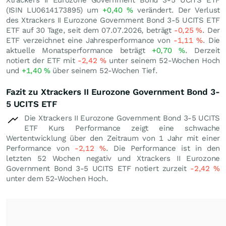
Xtrackers II Eurozone Government Bond 3-5 UCITS ETF
(ISIN LU0614173895) um
+0,40
%
verändert. Der Verlust
des Xtrackers II Eurozone Government Bond 3-5 UCITS ETF
ETF auf 30 Tage, seit dem 07.07.2026, beträgt
-0,25
%
. Der
ETF verzeichnet eine Jahresperformance von
-1,11
%
. Die
aktuelle Monatsperformance beträgt
+0,70
%
. Derzeit
notiert der ETF mit
-2,42
%
unter seinem 52-Wochen Hoch
und
+1,40
%
über seinem 52-Wochen Tief.
Fazit zu Xtrackers II Eurozone Government Bond 3-
5 UCITS ETF
Die Xtrackers II Eurozone Government Bond 3-5 UCITS
ETF Kurs Performance zeigt eine schwache
Wertentwicklung über den Zeitraum von 1 Jahr mit einer
Performance von
-2,12
%
. Die Performance ist in den
letzten 52 Wochen negativ und Xtrackers II Eurozone
Government Bond 3-5 UCITS ETF notiert zurzeit
-2,42
%
unter dem 52-Wochen Hoch.