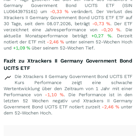
Germany Government Bond UCITS ETF (ISIN
LU0643975161) um
-0,33
%
verändert. Der Verlust des
Xtrackers II Germany Government Bond UCITS ETF ETF auf
30 Tage, seit dem 08.07.2026, beträgt
-0,73
%
. Der ETF
verzeichnet eine Jahresperformance von
-0,20
%
. Die
aktuelle Monatsperformance beträgt
+0,27
%
. Derzeit
notiert der ETF mit
-2,46
%
unter seinem 52-Wochen Hoch
und
+1,09
%
über seinem 52-Wochen Tief.
Fazit zu Xtrackers II Germany Government Bond
UCITS ETF
Die Xtrackers II Germany Government Bond UCITS ETF
Kurs Performance zeigt eine schwache
Wertentwicklung über den Zeitraum von 1 Jahr mit einer
Performance von
-1,10
%
. Die Performance ist in den
letzten 52 Wochen negativ und Xtrackers II Germany
Government Bond UCITS ETF notiert zurzeit
-2,46
%
unter
dem 52-Wochen Hoch.