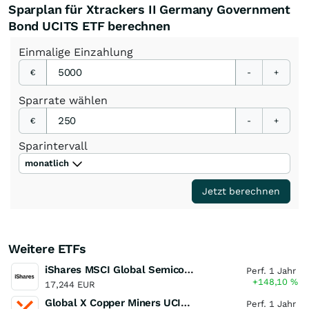
Sparplan für Xtrackers II Germany Government
Bond UCITS ETF berechnen
Einmalige
Einzahlung
€
-
+
Sparrate
wählen
€
-
+
Sparintervall
monatlich
Jetzt berechnen
Weitere ETFs
iShares MSCI Global Semiconductors UCITS ETF USD (Acc)
Perf. 1 Jahr
+148,10
%
17,244 EUR
Global X Copper Miners UCITS ETF USD Acc
Perf. 1 Jahr