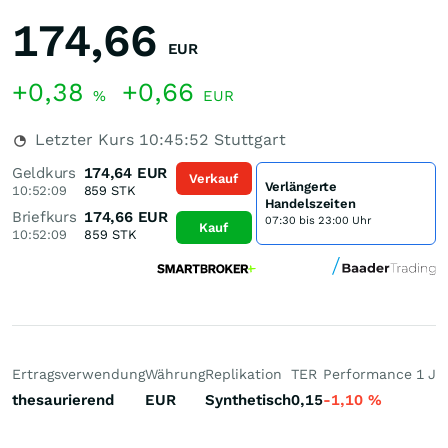
174,66
EUR
+0,38
+0,66
%
EUR
Letzter Kurs
10:45:52
Stuttgart
Geldkurs
174,64
EUR
Verkauf
Verlängerte
10:52:09
859
STK
Handelszeiten
Briefkurs
174,66
EUR
07:30 bis 23:00 Uhr
Kauf
10:52:09
859
STK
Ertragsverwendung
Währung
Replikation
TER
Performance 1 J
P
thesaurierend
EUR
Synthetisch
0,15
-1,10
%
+