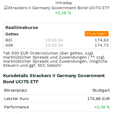
Intraday
+0,38
%
Realtimekurse
Gettex
0 € pro Trade*
BID
10:55:34
174,63
ASK
10:55:34
174,73
*ab 500 EUR Ordervolumen über gettex, zzgl.
marktüblicher Spreads und Zuwendungen | ** zzgl.
marktüblicher Spreads und Zuwendungen, mögliche
Steuern und ggf. SEC Gebühr
Kursdetails Xtrackers II Germany Government
Bond UCITS ETF
Börsenplatz
Stuttgart
Letzter Kurs
174,66
EUR
Performance
+0,38
%