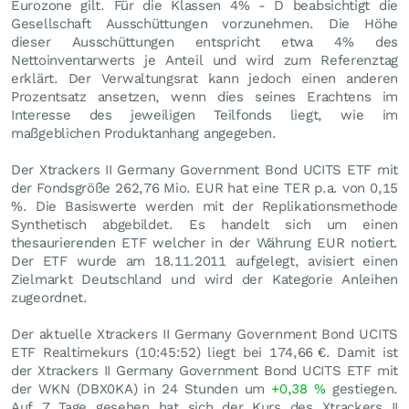
Eurozone gilt. Für die Klassen 4% - D beabsichtigt die
Gesellschaft Ausschüttungen vorzunehmen. Die Höhe
dieser Ausschüttungen entspricht etwa 4% des
Nettoinventarwerts je Anteil und wird zum Referenztag
erklärt. Der Verwaltungsrat kann jedoch einen anderen
Prozentsatz ansetzen, wenn dies seines Erachtens im
Interesse des jeweiligen Teilfonds liegt, wie im
maßgeblichen Produktanhang angegeben.
Der Xtrackers II Germany Government Bond UCITS ETF mit
der Fondsgröße 262,76 Mio.
EUR
hat eine TER p.a. von 0,15
%. Die Basiswerte werden mit der Replikationsmethode
Synthetisch abgebildet. Es handelt sich um einen
thesaurierenden ETF welcher in der Währung EUR notiert.
Der ETF wurde am 18.11.2011 aufgelegt, avisiert einen
Zielmarkt Deutschland und wird der Kategorie Anleihen
zugeordnet.
Der aktuelle Xtrackers II Germany Government Bond UCITS
ETF Realtimekurs (10:45:52) liegt bei 174,66
€
. Damit ist
der Xtrackers II Germany Government Bond UCITS ETF mit
der WKN (DBX0KA) in 24 Stunden um
+0,38
%
gestiegen.
Auf 7 Tage gesehen hat sich der Kurs des Xtrackers II