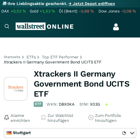
🎁 Ihre Lieblingsaktie geschenkt.
→ Jetzt Depot eröffnen
DAX
+0,52
%
Gold
+1,53
%
Öl (Brent)
-0,68
%
Dow Jones
-0,06
%
ETFs
Top ETF Performer
Startseite
Xtrackers II Germany Government Bond UCITS ETF
Xtrackers II Germany
Government Bond UCITS
ETF
ETF
WKN:
DBX0KA
SYM:
X03G
Alarme
Zur Watchlist
Zum Portfolio
einrichten
hinzufügen
hinzufügen
Stuttgart