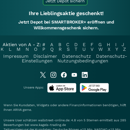
Jetzt Depot sichern
Ihre Lieblingsaktie geschenkt!
Jetzt Depot bei SMARTBROKER+ eröffnen und
Willkommensgeschenk sichern.
Aktien von A - Z:
#
A
B
C
D
E
F
G
H
I
J
K
L
M
N
O
P
Q
R
S
T
U
V
W
X
Y
Z
Impressum
Disclaimer
Datenschutz
Datenschutz-
Einstellungen
Nutzungsbedingungen
Unsere Apps:
Wenn Sie Kursdaten, Widgets oder andere Finanzinformationen benötigen, hilft
Ihnen
ARIVA
gerne.
Unsere User schätzen wallstreet-online.de: 4.8 von 5 Sternen ermittelt aus 285
Bewertungen bei www.kagels-trading.de
Zeitverzögerung der Kursdaten: Deutsche Börsen +15 Min. NASDAQ +15 Min.