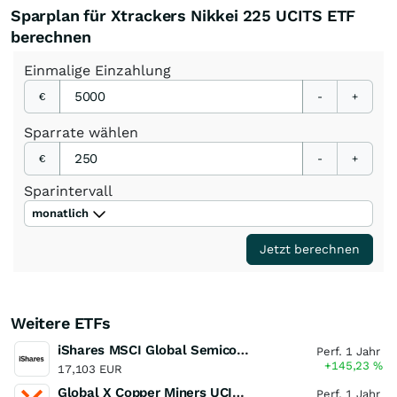
Sparplan für Xtrackers Nikkei 225 UCITS ETF
berechnen
Einmalige
Einzahlung
€
-
+
Sparrate
wählen
€
-
+
Sparintervall
monatlich
Jetzt berechnen
Weitere ETFs
iShares MSCI Global Semiconductors UCITS ETF USD (Acc)
Perf. 1 Jahr
+145,23
%
17,103 EUR
Global X Copper Miners UCITS ETF USD Acc
Perf. 1 Jahr