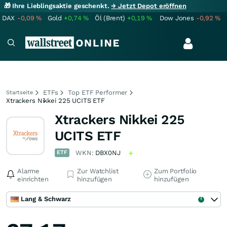
🎁 Ihre Lieblingsaktie geschenkt.
→ Jetzt Depot eröffnen
DAX
-0,09
%
Gold
+0,74
%
Öl (Brent)
+0,19
%
Dow Jones
-0,92
%
ETFs
Top ETF Performer
Startseite
Xtrackers Nikkei 225 UCITS ETF
Xtrackers Nikkei 225
UCITS ETF
ETF
WKN:
DBX0NJ
Alarme
Zur Watchlist
Zum Portfolio
einrichten
hinzufügen
hinzufügen
Lang & Schwarz