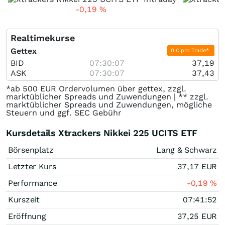
-0,19
%
Realtimekurse
Gettex
0 € pro Trade*
BID
07:30:07
37,19
ASK
07:30:07
37,43
*ab 500 EUR Ordervolumen über gettex, zzgl.
marktüblicher Spreads und Zuwendungen | ** zzgl.
marktüblicher Spreads und Zuwendungen, mögliche
Steuern und ggf. SEC Gebühr
Kursdetails Xtrackers Nikkei 225 UCITS ETF
Börsenplatz
Lang & Schwarz
Letzter Kurs
37,17
EUR
Performance
-0,19
%
Kurszeit
07:41:52
Eröffnung
37,25
EUR