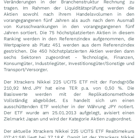
Veränderungen in der Branchenstruktur Rechnung zu
tragen. Im Rahmen der Liquiditätsprüfung werden die
Aktien sowohl nach ihrem Handelsvolumen in den
vorangegangenen fünf Jahren als auch nach dem Ausmaß
von Kursschwankungen in den vorangegangenen fünf
Jahren sortiert. Die 75 höchstplatzierten Aktien in diesem
Ranking werden in den Referenzindex aufgenommen, die
Wertpapiere ab Platz 451 werden aus dem Referenzindex
gestrichen. Die 450 höchstplatzierten Aktien werden dann
sechs Sektoren zugeordnet - Technologie, Finanzen,
Konsumgüter, Industriegüter, Investitionsgüter/Sonstige und
Transport/Versorger.
Der Xtrackers Nikkei 225 UCITS ETF mit der Fondsgröße
210,92 Mrd.
JPY
hat eine TER p.a. von 0,50 %. Die
Basiswerte werden mit der Replikationsmethode
Vollständig abgebildet. Es handelt sich um einen
ausschüttenden ETF welcher in der Währung JPY notiert.
Der ETF wurde am 25.01.2013 aufgelegt, avisiert einen
Zielmarkt Japan und wird der Kategorie Aktien zugeordnet.
Der aktuelle Xtrackers Nikkei 225 UCITS ETF Realtimekurs
(07:41:58) liegt bei 37,18
€
. Damit ist der Xtrackers Nikkei