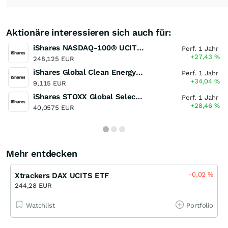
Aktionäre interessieren sich auch für:
iShares NASDAQ-100® UCITS ETF (DE)
Perf. 1 Jahr
+27,43
%
248,125 EUR
iShares Global Clean Energy UCITS ETF
Perf. 1 Jahr
+34,04
%
9,115 EUR
iShares STOXX Global Select Dividend 100 UCITS ETF (DE)
Perf. 1 Jahr
+28,46
%
40,0575 EUR
Mehr entdecken
-0,02
%
Xtrackers DAX UCITS ETF
244,28 EUR
Watchlist
Portfolio