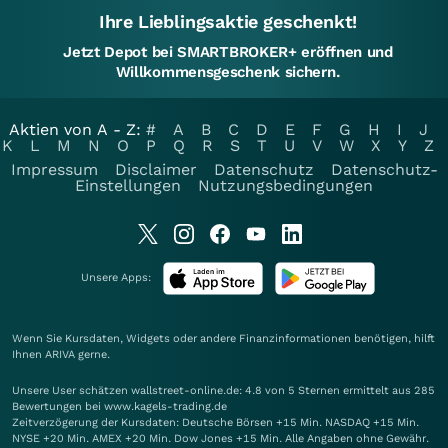
Ihre Lieblingsaktie geschenkt!
Jetzt Depot bei SMARTBROKER+ eröffnen und
Willkommensgeschenk sichern.
Aktien von A - Z:
#
A
B
C
D
E
F
G
H
I
J
K
L
M
N
O
P
Q
R
S
T
U
V
W
X
Y
Z
Impressum
Disclaimer
Datenschutz
Datenschutz-
Einstellungen
Nutzungsbedingungen
Unsere Apps:
Wenn Sie Kursdaten, Widgets oder andere Finanzinformationen benötigen, hilft
Ihnen
ARIVA
gerne.
Unsere User schätzen wallstreet-online.de: 4.8 von 5 Sternen ermittelt aus 285
Bewertungen bei www.kagels-trading.de
Zeitverzögerung der Kursdaten: Deutsche Börsen +15 Min. NASDAQ +15 Min.
NYSE +20 Min. AMEX +20 Min. Dow Jones +15 Min. Alle Angaben ohne Gewähr.