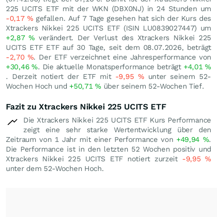
225 UCITS ETF mit der WKN (DBX0NJ) in 24 Stunden um
-0,17
%
gefallen. Auf 7 Tage gesehen hat sich der Kurs des
Xtrackers Nikkei 225 UCITS ETF (ISIN LU0839027447) um
+2,87
%
verändert. Der Verlust des Xtrackers Nikkei 225
UCITS ETF ETF auf 30 Tage, seit dem 08.07.2026, beträgt
-2,70
%
. Der ETF verzeichnet eine Jahresperformance von
+30,46
%
. Die aktuelle Monatsperformance beträgt
+4,01
%
. Derzeit notiert der ETF mit
-9,95
%
unter seinem 52-
Wochen Hoch und
+50,71
%
über seinem 52-Wochen Tief.
Fazit zu Xtrackers Nikkei 225 UCITS ETF
Die Xtrackers Nikkei 225 UCITS ETF Kurs Performance
zeigt eine sehr starke Wertentwicklung über den
Zeitraum von 1 Jahr mit einer Performance von
+49,94
%
.
Die Performance ist in den letzten 52 Wochen positiv und
Xtrackers Nikkei 225 UCITS ETF notiert zurzeit
-9,95
%
unter dem 52-Wochen Hoch.