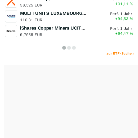
+101,11
%
58,525 EUR
MULTI UNITS LUXEMBOURG - Lyxor MSCI Semiconductors ESG Filtered
Perf. 1 Jahr
+94,53
%
110,31 EUR
iShares Copper Miners UCITS ETF
Perf. 1 Jahr
+94,47
%
9,7955 EUR
zur ETF-Suche »