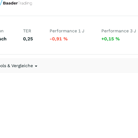
on
TER
Performance 1 J
Performance 3 J
sch
0,25
-0,91
%
+0,15
%
ools & Vergleiche