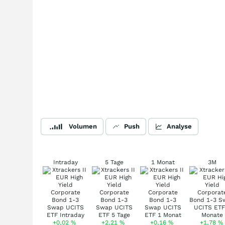
Volumen
Push
Analyse
Intraday
5 Tage
1 Monat
3M
+0,02
%
+2,21
%
+0,16
%
+1,78
%