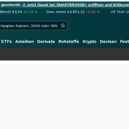
ie geschenkt.
→ Jetzt Depot bei SMARTBROKER+ eröffnen und Willkom
(Brent)
83,54
+5,15
%
Dow Jones
53.901,32
-0,92
%
US Tech 1
ETFs
Anleihen
Derivate
Rohstoffe
Krypto
Devisen
Fest