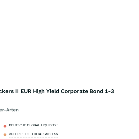
ers II EUR High Yield Corporate Bond 1-3
er-Arten
DEUTSCHE GLOBAL LIQUIDITY SERI
5,00 %
ADLER PELZER HLDG GMBH XS2623604233
3,06 %