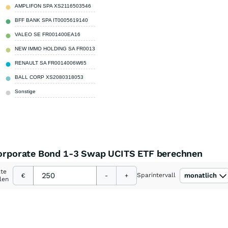
AMPLIFON SPA XS2116503546
3,02 %
BFF BANK SPA IT0005619140
3,01 %
VALEO SE FR001400EA16
3,00 %
NEW IMMO HOLDING SA FR0013524865
3,00 %
RENAULT SA FR0014006W65
3,00 %
BALL CORP XS2080318053
2,99 %
Sonstige
73,92 %
 Corporate Bond 1-3 Swap UCITS ETF berechnen
ate
Sparintervall
monatlich
€
-
+
len