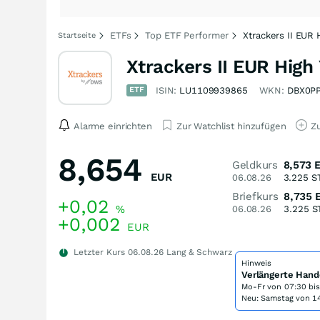
ETFs
Top ETF Performer
Xtrackers II EUR
Startseite
Xtrackers II EUR Hig
ETF
ISIN:
LU1109939865
WKN:
DBX0P
Alarme einrichten
Zur Watchlist hinzufügen
Zu
8,654
Geldkurs
8,573
EUR
06.08.26
3.225
S
Briefkurs
8,735
+0,02
%
06.08.26
3.225
S
+0,002
EUR
Letzter Kurs
06.08.26
Lang & Schwarz
Hinweis
Verlängerte Hand
Mo-Fr von
07:30 bi
Neu: Samstag von 14