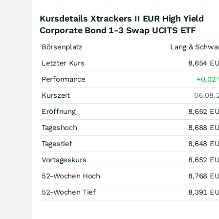
Kursdetails Xtrackers II EUR High Yield
Corporate Bond 1-3 Swap UCITS ETF
Börsenplatz
Lang & Schwa
Letzter Kurs
8,654
E
Performance
+0,02
Kurszeit
06.08.
Eröffnung
8,652
E
Tageshoch
8,688
E
Tagestief
8,648
E
Vortageskurs
8,652
E
52-Wochen Hoch
8,768
E
52-Wochen Tief
8,391
E