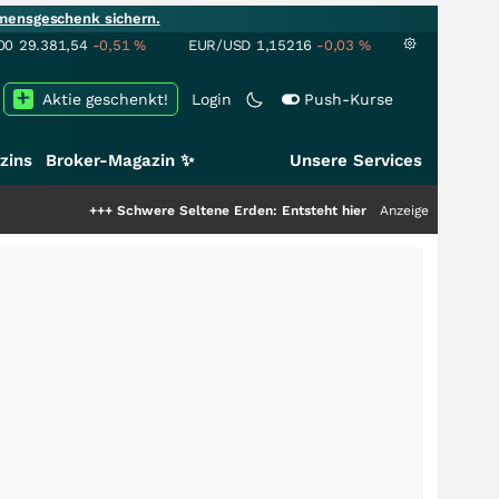
mensgeschenk sichern.
00
29.381,54
-0,51
%
EUR/USD
1,15216
-0,03
%
Aktie geschenkt!
Login
Push-Kurse
zins
Broker-Magazin ✨
Unsere Services
+++
Schwere Seltene Erden: Entsteht hier die nächste Milliardenstory?
Anzeige
++