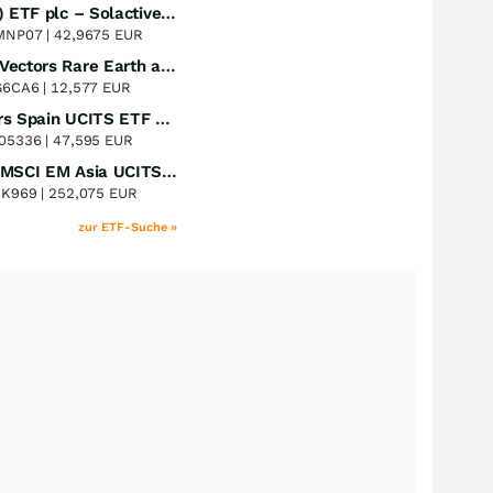
UBS (Irl) ETF plc – Solactive Global Pure Gold Miners UCITS ETF - A Dis USD o.N.
Perf. 1 Jahr
+53,19
%
MNP07 |
42,9675 EUR
VanEck Vectors Rare Earth and Strategic Metals UCITS ETF
Perf. 1 Jahr
+46,87
%
G6CA6 |
12,577 EUR
Xtrackers Spain UCITS ETF Distribution
Perf. 1 Jahr
+43,99
%
05336 |
47,595 EUR
iShares MSCI EM Asia UCITS ETF
Perf. 1 Jahr
+38,39
%
8K969 |
252,075 EUR
zur ETF-Suche »