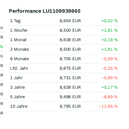
Performance LU1109939865
1 Tag
8,654
EUR
+0,02
%
rz
1 Woche
8,500
EUR
+1,81
%
UR
1 Monat
8,638
EUR
+0,18
%
%
3 Monate
8,500
EUR
+1,81
%
26
6 Monate
8,705
EUR
-0,59
%
UR
Lfd. Jahr
8,675
EUR
-0,25
%
UR
1 Jahr
8,731
EUR
-0,89
%
UR
3 Jahre
8,639
EUR
+0,17
%
UR
5 Jahre
9,498
EUR
-8,89
%
UR
10 Jahre
9,795
EUR
-11,65
%
UR