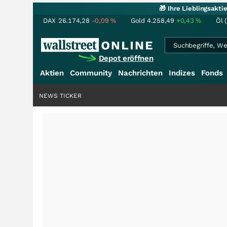
🎁 Ihre Lieblingsakt
DAX
26.174,28
-0,09
%
Gold
4.258,49
+0,43
%
Öl 
Depot eröffnen
Aktien
Community
Nachrichten
Indizes
Fonds
NEWS TICKER