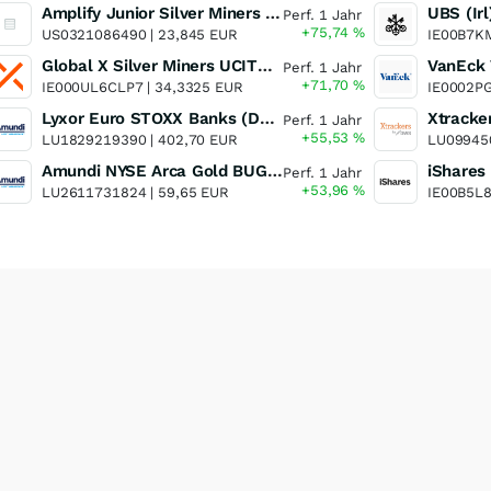
Amplify Junior Silver Miners ETF Junior Silver Miners ETF
Perf. 1 Jahr
+75,74
%
US0321086490 |
23,845 EUR
IE00B7K
Global X Silver Miners UCITS ETF
Perf. 1 Jahr
+71,70
%
IE000UL6CLP7 |
34,3325 EUR
IE0002P
Lyxor Euro STOXX Banks (DR) UCITS ETF- Acc
Perf. 1 Jahr
+55,53
%
LU1829219390 |
402,70 EUR
LU09945
Amundi NYSE Arca Gold BUGS UCITS ETF Dist
Perf. 1 Jahr
+53,96
%
LU2611731824 |
59,65 EUR
IE00B5L