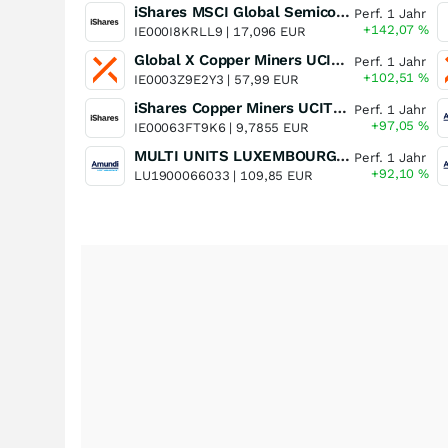
iShares MSCI Global Semiconductors UCITS ETF USD (Acc)
Perf. 1 Jahr
+142,07
%
IE000I8KRLL9 |
17,096 EUR
Global X Copper Miners UCITS ETF USD Acc
Perf. 1 Jahr
+102,51
%
IE0003Z9E2Y3 |
57,99 EUR
iShares Copper Miners UCITS ETF
Perf. 1 Jahr
+97,05
%
IE00063FT9K6 |
9,7855 EUR
MULTI UNITS LUXEMBOURG - Lyxor MSCI Semiconductors ESG Filtered
Perf. 1 Jahr
+92,10
%
LU1900066033 |
109,85 EUR