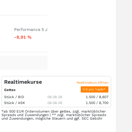
Performance 5 J
-8,91
%
Realtimekurse
Realtimekurs öffnen
0 € pro Trade*
Gettex
Stück /
BID
06.08.26
1.500
/
8,607
Stück /
ASK
06.08.26
1.500
/
8,700
*ab 500 EUR Ordervolumen über gettex, zzgl. marktüblicher
Spreads und Zuwendungen | ** zzgl. marktüblicher Spreads
und Zuwendungen, mögliche Steuern und ggf. SEC Gebühr