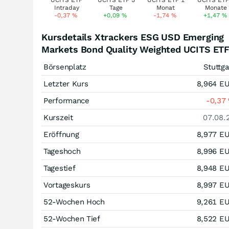
-0,37
%
+0,09
%
-1,74
%
+1,47
%
Kursdetails Xtrackers ESG USD Emerging
Markets Bond Quality Weighted UCITS ET
Börsenplatz
Stuttga
Letzter Kurs
8,964
E
Performance
-0,37
Kurszeit
07.08.
Eröffnung
8,977
E
Tageshoch
8,996
E
Tagestief
8,948
E
Vortageskurs
8,997
E
52-Wochen Hoch
9,261
E
52-Wochen Tief
8,522
E