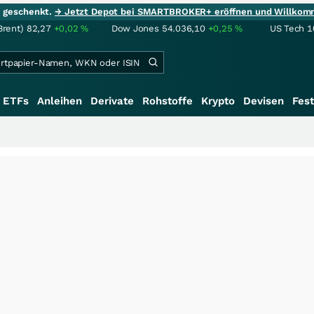
ie geschenkt.
→ Jetzt Depot bei SMARTBROKER+ eröffnen und Willkom
Brent)
82,27
+0,02
%
Dow Jones
54.036,10
+0,25
%
US Tech 1
ETFs
Anleihen
Derivate
Rohstoffe
Krypto
Devisen
Fest