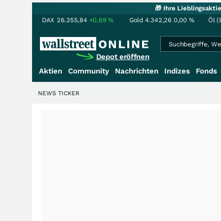
🎁 Ihre Lieblingsakt
DAX
26.355,84
+0,69
%
Gold
4.342,26
0,00
%
Öl (
Depot eröffnen
Aktien
Community
Nachrichten
Indizes
Fonds
NEWS TICKER