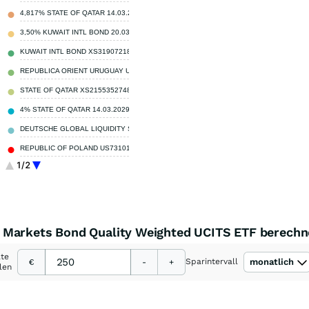
4,817% STATE OF QATAR 14.03.2049
0,91 %
3,50% KUWAIT INTL BOND 20.03.2027
0,89 %
KUWAIT INTL BOND XS3190721871
0,88 %
REPUBLICA ORIENT URUGUAY US760942BA98
0,78 %
STATE OF QATAR XS2155352748
0,75 %
4% STATE OF QATAR 14.03.2029
0,70 %
DEUTSCHE GLOBAL LIQUIDITY SERI
0,68 %
REPUBLIC OF POLAND US731011AZ55
0,68 %
1/2
Sonstige
92,72 %
 Markets Bond Quality Weighted UCITS ETF berech
ate
Sparintervall
monatlich
€
-
+
len