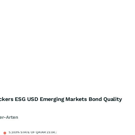
kers ESG USD Emerging Markets Bond Quality
er-Arten
5,103% STATE OF QATAR 23.04.2048
1,01 %