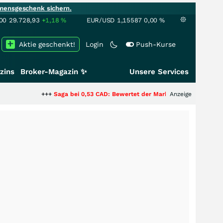
mensgeschenk sichern.
00
29.728,93
+1,18
%
EUR/USD
1,15587
0,00
%
Aktie geschenkt!
Login
Push-Kurse
zins
Broker-Magazin ✨
Unsere Services
+++
Saga bei 0,53 CAD: Bewertet der Markt noch immer nur die Hälfte de
Anzeige