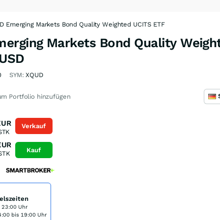
D Emerging Markets Bond Quality Weighted UCITS ETF
erging Markets Bond Quality Weigh
 USD
0
SYM:
XQUD
m Portfolio hinzufügen
EUR
Verkauf
STK
EUR
Kauf
STK
elszeiten
s 23:00 Uhr
:00 bis 19:00 Uhr