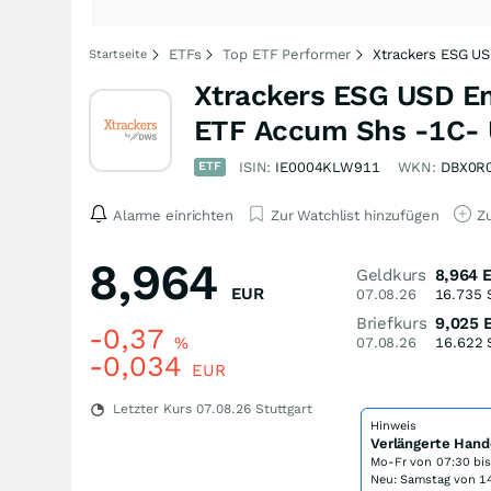
ETFs
Top ETF Performer
Xtrackers ESG US
Startseite
Xtrackers ESG USD Em
ETF Accum Shs -1C-
ETF
ISIN:
IE0004KLW911
WKN:
DBX0R
Alarme einrichten
Zur Watchlist hinzufügen
Zu
8,964
Geldkurs
8,964
EUR
07.08.26
16.735
Briefkurs
9,025
-0,37
%
07.08.26
16.622
-0,034
EUR
Letzter Kurs
07.08.26
Stuttgart
Hinweis
Verlängerte Hand
Mo-Fr von
07:30 bi
Neu: Samstag von 14