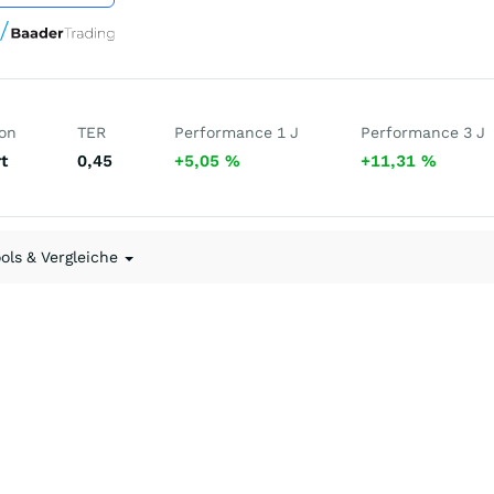
ion
TER
Performance 1 J
Performance 3 J
t
0,45
+5,05
%
+11,31
%
ools & Vergleiche