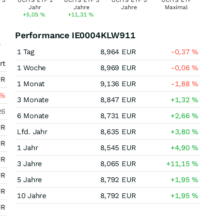
+5,05
%
+11,31
%
Performance IE0004KLW911
F
1 Tag
8,964
EUR
-0,37
%
rt
1 Woche
8,969
EUR
-0,06
%
UR
1 Monat
9,136
EUR
-1,88
%
%
3 Monate
8,847
EUR
+1,32
%
26
6 Monate
8,731
EUR
+2,66
%
UR
Lfd. Jahr
8,635
EUR
+3,80
%
UR
1 Jahr
8,545
EUR
+4,90
%
UR
3 Jahre
8,065
EUR
+11,15
%
UR
5 Jahre
8,792
EUR
+1,95
%
UR
10 Jahre
8,792
EUR
+1,95
%
UR