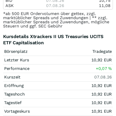
BID
07.08.26
10,75
ASK
07.08.26
11,08
*ab 500 EUR Ordervolumen über gettex, zzgl.
marktüblicher Spreads und Zuwendungen | ** zzgl.
marktüblicher Spreads und Zuwendungen, mögliche
Steuern und ggf. SEC Gebühr
Kursdetails Xtrackers II US Treasuries UCITS
ETF Capitalisation
Börsenplatz
Tradegate
Letzter Kurs
10,92
EUR
Performance
+0,07
%
Kurszeit
07.08.26
Eröffnung
10,92
EUR
Tageshoch
10,92
EUR
Tagestief
10,92
EUR
Vortageskurs
10,91
EUR