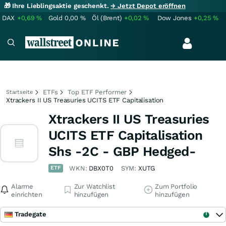
🎁 Ihre Lieblingsaktie geschenkt.
→ Jetzt Depot eröffnen
DAX
+0,69
%
Gold
0,00
%
Öl (Brent)
+0,02
%
Dow Jones
+0,25
%
ETFs
Top ETF Performer
Startseite
Xtrackers II US Treasuries UCITS ETF Capitalisation
Xtrackers II US Treasuries
UCITS ETF Capitalisation
Shs -2C - GBP Hedged-
ETF
WKN:
DBX0T0
SYM:
XUTG
Alarme
Zur Watchlist
Zum Portfolio
einrichten
hinzufügen
hinzufügen
Tradegate