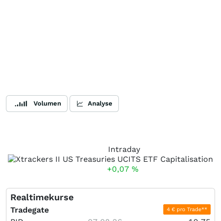
Volumen
Analyse
Intraday
+0,07
%
Realtimekurse
Tradegate
4 € pro Trade**