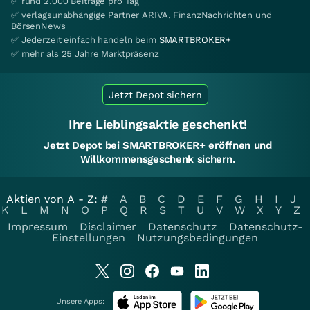
✅ rund 2.000 Beiträge pro Tag
✅ verlagsunabhängige Partner ARIVA, FinanzNachrichten und
BörsenNews
✅ Jederzeit einfach handeln beim
SMARTBROKER+
✅ mehr als 25 Jahre Marktpräsenz
Jetzt Depot sichern
Ihre Lieblingsaktie geschenkt!
Jetzt Depot bei SMARTBROKER+ eröffnen und
Willkommensgeschenk sichern.
Aktien von A - Z:
#
A
B
C
D
E
F
G
H
I
J
K
L
M
N
O
P
Q
R
S
T
U
V
W
X
Y
Z
Impressum
Disclaimer
Datenschutz
Datenschutz-
Einstellungen
Nutzungsbedingungen
Unsere Apps: