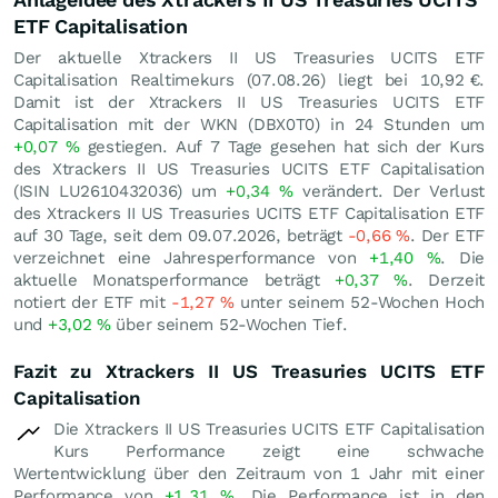
ETF Capitalisation
Der aktuelle Xtrackers II US Treasuries UCITS ETF
Capitalisation Realtimekurs (
07.08.26
) liegt bei 10,92
€
.
Damit ist der Xtrackers II US Treasuries UCITS ETF
Capitalisation mit der WKN (DBX0T0) in 24 Stunden um
+0,07
%
gestiegen. Auf 7 Tage gesehen hat sich der Kurs
des Xtrackers II US Treasuries UCITS ETF Capitalisation
(ISIN LU2610432036) um
+0,34
%
verändert. Der Verlust
des Xtrackers II US Treasuries UCITS ETF Capitalisation ETF
auf 30 Tage, seit dem 09.07.2026, beträgt
-0,66
%
. Der ETF
verzeichnet eine Jahresperformance von
+1,40
%
. Die
aktuelle Monatsperformance beträgt
+0,37
%
. Derzeit
notiert der ETF mit
-1,27
%
unter seinem 52-Wochen Hoch
und
+3,02
%
über seinem 52-Wochen Tief.
Fazit zu Xtrackers II US Treasuries UCITS ETF
Capitalisation
Die Xtrackers II US Treasuries UCITS ETF Capitalisation
Kurs Performance zeigt eine schwache
Wertentwicklung über den Zeitraum von 1 Jahr mit einer
Performance von
+1,31
%
. Die Performance ist in den