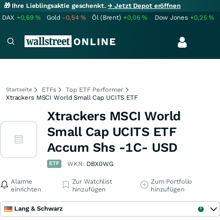
🎁 Ihre Lieblingsaktie geschenkt.
→ Jetzt Depot eröffnen
DAX
+0,69
%
Gold
-0,54
%
Öl (Brent)
+0,06
%
Dow Jones
+0,25
%
ETFs
Top ETF Performer
Startseite
Xtrackers MSCI World Small Cap UCITS ETF
Xtrackers MSCI World
Small Cap UCITS ETF
Accum Shs -1C- USD
ETF
WKN:
DBX0WG
Alarme
Zur Watchlist
Zum Portfolio
einrichten
hinzufügen
hinzufügen
Lang & Schwarz