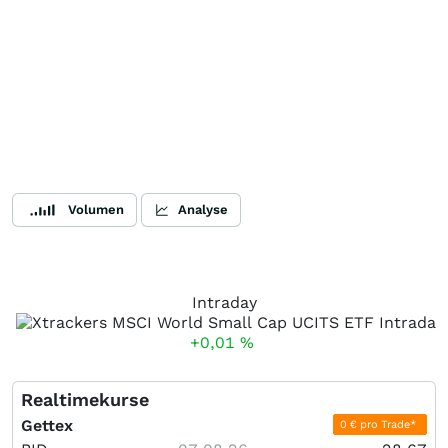
Volumen
Analyse
Intraday
+0,01
%
Realtimekurse
Gettex
0 € pro Trade*