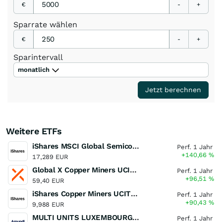
€
-
+
Sparrate
wählen
€
-
+
Sparintervall
monatlich
Jetzt berechnen
Weitere ETFs
iShares MSCI Global Semiconductors UCITS ETF USD (Acc)
Perf. 1 Jahr
+140,66
%
17,289 EUR
Global X Copper Miners UCITS ETF USD Acc
Perf. 1 Jahr
+96,51
%
59,40 EUR
iShares Copper Miners UCITS ETF
Perf. 1 Jahr
+90,43
%
9,988 EUR
MULTI UNITS LUXEMBOURG - Lyxor MSCI Semiconductors ESG Filtered
Perf. 1 Jahr