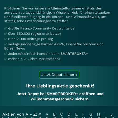
Profitieren Sie von unserem Alleinstellungsmerkmal als den
zentralen verlagsunabhängigen Wissens-Hub für einen aktuellen
und fundierten Zugang in die Börsen- und Wirtschaftswelt, um
strategische Entscheidungen zu treffen.
✅ Größte Finanz-Community Deutschlands
✅ über 550.000 registrierte Nutzer
✅ rund 2.000 Beiträge pro Tag
✅ verlagsunabhängige Partner ARIVA, FinanzNachrichten und
BörsenNews
✅ Jederzeit einfach handeln beim
SMARTBROKER+
✅ mehr als 25 Jahre Marktpräsenz
Jetzt Depot sichern
Ihre Lieblingsaktie geschenkt!
Jetzt Depot bei SMARTBROKER+ eröffnen und
Willkommensgeschenk sichern.
Aktien von A - Z:
#
A
B
C
D
E
F
G
H
I
J