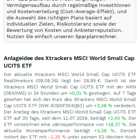
Vermögensaufbau durch regelmäßige Investitionen
und Kostenverteilung (Cost-Average-Effekt), und
die Auswahl des richtigen Plans basiert auf
individuellen Zielen, Risikotoleranz sowie der
Bewertung von Kosten und Anbieterreputation.
Nutzen Sie einfach unseren
Sparplanrechner
.
Anlageidee des Xtrackers MSCI World Small Cap
UCITS ETF
Der aktuelle Xtrackers MSCI World Small Cap UCITS ETF
Realtimekurs (
09.08.26
) liegt bei 28,95
€
. Damit ist der
Xtrackers MSCI World Small Cap UCITS ETF mit der WKN
(DBX0WG) in 24 Stunden um
+0,01
%
gestiegen. Auf 7 Tage
gesehen hat sich der Kurs des Xtrackers MSCI World Small
Cap UCITS ETF (ISIN IE000F354Q61) um
+3,38
%
verändert.
Der Anstieg des Xtrackers MSCI World Small Cap UCITS ETF
ETF auf 30 Tage, seit dem 11.07.2026, beträgt
+2,45
%
. Der
ETF verzeichnet eine Jahresperformance von
+18,37
%
. Die
aktuelle Monatsperformance beträgt
+3,38
%
. Derzeit
notiert der ETF mit
-1,35
%
unter seinem 52-Wochen Hoch