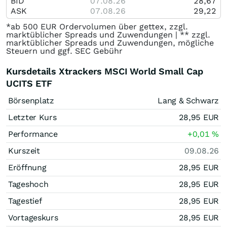
BID
07.08.26
28,67
ASK
07.08.26
29,22
*ab 500 EUR Ordervolumen über gettex, zzgl.
marktüblicher Spreads und Zuwendungen | ** zzgl.
marktüblicher Spreads und Zuwendungen, mögliche
Steuern und ggf. SEC Gebühr
Kursdetails Xtrackers MSCI World Small Cap
UCITS ETF
Börsenplatz
Lang & Schwarz
Letzter Kurs
28,95
EUR
Performance
+0,01
%
Kurszeit
09.08.26
Eröffnung
28,95
EUR
Tageshoch
28,95
EUR
Tagestief
28,95
EUR
Vortageskurs
28,95
EUR