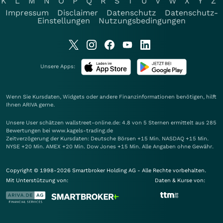
K
L
M
N
O
P
Q
R
S
T
U
V
W
X
Y
Z
Impressum
Disclaimer
Datenschutz
Datenschutz-
Einstellungen
Nutzungsbedingungen
Unsere Apps:
Wenn Sie Kursdaten, Widgets oder andere Finanzinformationen benötigen, hilft
Ihnen
ARIVA
gerne.
Unsere User schätzen wallstreet-online.de: 4.8 von 5 Sternen ermittelt aus 285
Bewertungen bei www.kagels-trading.de
Zeitverzögerung der Kursdaten: Deutsche Börsen +15 Min. NASDAQ +15 Min.
NYSE +20 Min. AMEX +20 Min. Dow Jones +15 Min. Alle Angaben ohne Gewähr.
Copyright © 1998-2026 Smartbroker Holding AG - Alle Rechte vorbehalten.
Mit Unterstützung von:
Daten & Kurse von: