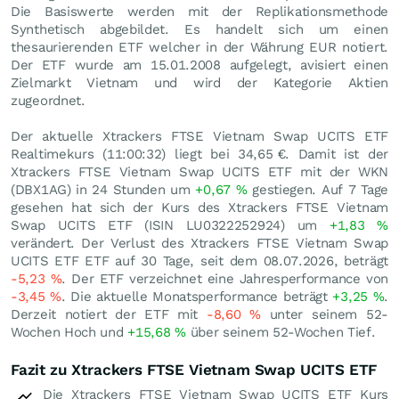
Die Basiswerte werden mit der Replikationsmethode
Synthetisch abgebildet. Es handelt sich um einen
thesaurierenden ETF welcher in der Währung EUR notiert.
Der ETF wurde am 15.01.2008 aufgelegt, avisiert einen
Zielmarkt Vietnam und wird der Kategorie Aktien
zugeordnet.
Der aktuelle Xtrackers FTSE Vietnam Swap UCITS ETF
Realtimekurs (11:00:32) liegt bei 34,65
€
. Damit ist der
Xtrackers FTSE Vietnam Swap UCITS ETF mit der WKN
(DBX1AG) in 24 Stunden um
+0,67
%
gestiegen. Auf 7 Tage
gesehen hat sich der Kurs des Xtrackers FTSE Vietnam
Swap UCITS ETF (ISIN LU0322252924) um
+1,83
%
verändert. Der Verlust des Xtrackers FTSE Vietnam Swap
UCITS ETF ETF auf 30 Tage, seit dem 08.07.2026, beträgt
-5,23
%
. Der ETF verzeichnet eine Jahresperformance von
-3,45
%
. Die aktuelle Monatsperformance beträgt
+3,25
%
.
Derzeit notiert der ETF mit
-8,60
%
unter seinem 52-
Wochen Hoch und
+15,68
%
über seinem 52-Wochen Tief.
Fazit zu Xtrackers FTSE Vietnam Swap UCITS ETF
Die Xtrackers FTSE Vietnam Swap UCITS ETF Kurs