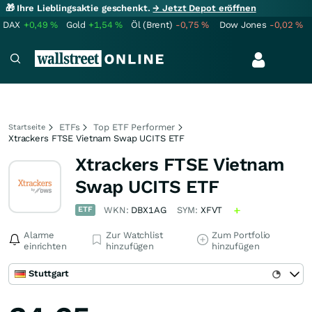
🎁 Ihre Lieblingsaktie geschenkt.
→ Jetzt Depot eröffnen
DAX
+0,49
%
Gold
+1,54
%
Öl (Brent)
-0,75
%
Dow Jones
-0,02
%
ETFs
Top ETF Performer
Startseite
Xtrackers FTSE Vietnam Swap UCITS ETF
Xtrackers FTSE Vietnam
Swap UCITS ETF
ETF
WKN:
DBX1AG
SYM:
XFVT
Alarme
Zur Watchlist
Zum Portfolio
einrichten
hinzufügen
hinzufügen
Stuttgart