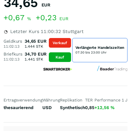
34,65
EUR
+0,67
+0,23
%
EUR
Letzter Kurs
11:00:32
Stuttgart
Geldkurs
34,65
EUR
Verkauf
11:02:13
1.444
STK
Verlängerte Handelszeiten
07:30 bis 23:00 Uhr
Briefkurs
34,70
EUR
Kauf
11:02:13
1.441
STK
Ertragsverwendung
Währung
Replikation
TER
Performance 1 J
P
thesaurierend
USD
Synthetisch
0,85
+12,56
%
+