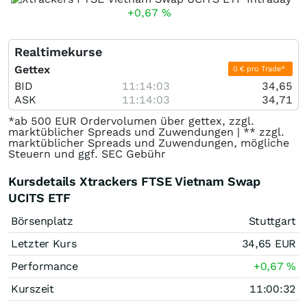
+0,67
%
Realtimekurse
Gettex
0 € pro Trade*
BID
11:14:03
34,65
ASK
11:14:03
34,71
*ab 500 EUR Ordervolumen über gettex, zzgl.
marktüblicher Spreads und Zuwendungen | ** zzgl.
marktüblicher Spreads und Zuwendungen, mögliche
Steuern und ggf. SEC Gebühr
Kursdetails Xtrackers FTSE Vietnam Swap
UCITS ETF
Börsenplatz
Stuttgart
Letzter Kurs
34,65
EUR
Performance
+0,67
%
Kurszeit
11:00:32