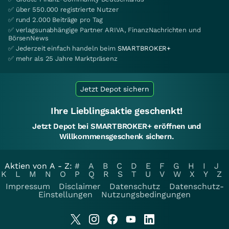
✅ über 550.000 registrierte Nutzer
✅ rund 2.000 Beiträge pro Tag
✅ verlagsunabhängige Partner ARIVA, FinanzNachrichten und
BörsenNews
✅ Jederzeit einfach handeln beim
SMARTBROKER+
✅ mehr als 25 Jahre Marktpräsenz
Jetzt Depot sichern
Ihre Lieblingsaktie geschenkt!
Jetzt Depot bei SMARTBROKER+ eröffnen und
Willkommensgeschenk sichern.
Aktien von A - Z:
#
A
B
C
D
E
F
G
H
I
J
K
L
M
N
O
P
Q
R
S
T
U
V
W
X
Y
Z
Impressum
Disclaimer
Datenschutz
Datenschutz-
Einstellungen
Nutzungsbedingungen