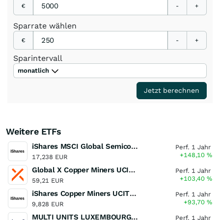
€
-
+
Sparrate
wählen
€
-
+
Sparintervall
monatlich
Jetzt berechnen
Weitere ETFs
iShares MSCI Global Semiconductors UCITS ETF USD (Acc)
Perf. 1 Jahr
+148,10
%
17,238 EUR
Global X Copper Miners UCITS ETF USD Acc
Perf. 1 Jahr
+103,40
%
59,21 EUR
iShares Copper Miners UCITS ETF
Perf. 1 Jahr
+93,70
%
9,828 EUR
MULTI UNITS LUXEMBOURG - Lyxor MSCI Semiconductors ESG Filtered
Perf. 1 Jahr