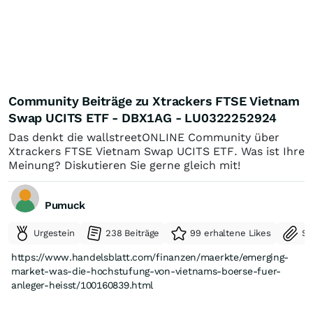
Community Beiträge zu Xtrackers FTSE Vietnam
Swap UCITS ETF - DBX1AG - LU0322252924
Das denkt die wallstreetONLINE Community über
Xtrackers FTSE Vietnam Swap UCITS ETF. Was ist Ihre
Meinung? Diskutieren Sie gerne gleich mit!
Pumuck
Urgestein
238 Beiträge
99 erhaltene Likes
Se
https://www.handelsblatt.com/finanzen/maerkte/emerging-
market-was-die-hochstufung-von-vietnams-boerse-fuer-
anleger-heisst/100160839.html