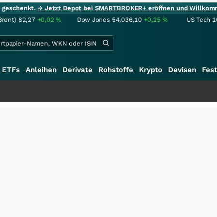
ie geschenkt.
→ Jetzt Depot bei SMARTBROKER+ eröffnen und Willkom
Brent)
82,27
+0,02
%
Dow Jones
54.036,10
+0,25
%
US Tech 1
ETFs
Anleihen
Derivate
Rohstoffe
Krypto
Devisen
Fest