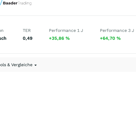
on
TER
Performance 1 J
Performance 3 J
sch
0,49
+35,86
%
+64,70
%
ools & Vergleiche