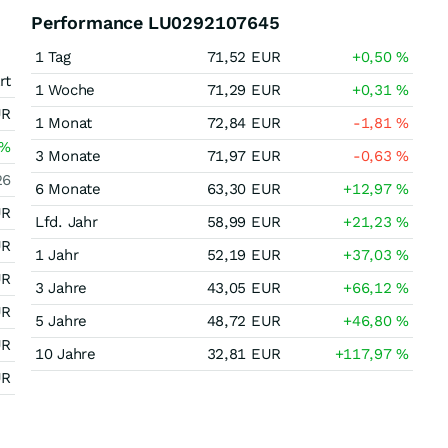
Performance LU0292107645
1 Tag
71,52
EUR
+0,50
%
rt
1 Woche
71,29
EUR
+0,31
%
UR
1 Monat
72,84
EUR
-1,81
%
%
3 Monate
71,97
EUR
-0,63
%
26
6 Monate
63,30
EUR
+12,97
%
UR
Lfd. Jahr
58,99
EUR
+21,23
%
UR
1 Jahr
52,19
EUR
+37,03
%
UR
3 Jahre
43,05
EUR
+66,12
%
UR
5 Jahre
48,72
EUR
+46,80
%
UR
10 Jahre
32,81
EUR
+117,97
%
UR