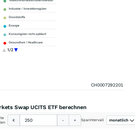
Telekommunikationsdienstleister
6,98 %
Industrie / Investitionsgüter
6,41 %
Grundstoffe
6,10 %
Energie
3,65 %
Konsumgüter nicht-zyklisch
3,01 %
Gesundheit / Healthcare
2,68 %
1/2
Versorger
2,06 %
Sonstige
1,53 %
CH0007292201
arkets Swap UCITS ETF berechnen
ate
Sparintervall
monatlich
€
-
+
len