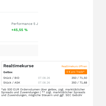
Performance 5 J
+45,55
%
Realtimekurse
Realtimekurs öffnen
0 € pro Trade*
Gettex
Stück /
BID
07.08.26
350
/
71,50
Stück /
ASK
07.08.26
350
/
71,68
*ab 500 EUR Ordervolumen über gettex, zzgl. marktüblicher
Spreads und Zuwendungen | ** zzgl. marktüblicher Spreads
und Zuwendungen, mögliche Steuern und ggf. SEC Gebühr