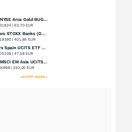
Amundi NYSE Arca Gold BUGS UCITS ETF Dist
Perf. 1 Jahr
+51,49
%
31824 |
63,70 EUR
Lyxor Euro STOXX Banks (DR) UCITS ETF- Acc
Perf. 1 Jahr
+51,31
%
19390 |
401,65 EUR
Xtrackers Spain UCITS ETF Distribution
Perf. 1 Jahr
+41,30
%
05336 |
47,58 EUR
iShares MSCI EM Asia UCITS ETF
Perf. 1 Jahr
+39,55
%
8K969 |
252,00 EUR
zur ETF-Suche »