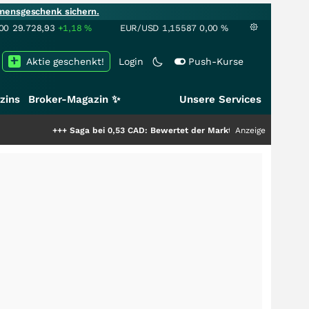
mensgeschenk sichern.
00
29.728,93
+1,18
%
EUR/USD
1,15587
0,00
%
Aktie geschenkt!
Login
Push-Kurse
zins
Broker-Magazin ✨
Unsere Services
+++
Saga bei 0,53 CAD: Bewertet der Markt noch immer nur die Hälfte der
Anzeige