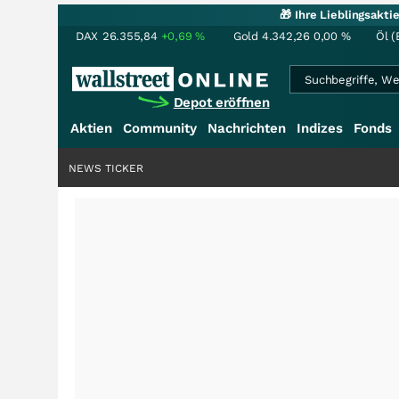
🎁 Ihre Lieblingsakt
DAX
26.355,84
+0,69
%
Gold
4.342,26
0,00
%
Öl (
Depot eröffnen
Aktien
Community
Nachrichten
Indizes
Fonds
NEWS TICKER