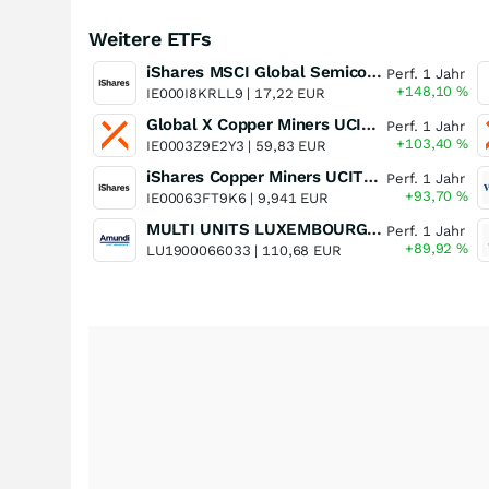
Weitere ETFs
iShares MSCI Global Semiconductors UCITS ETF USD (Acc)
Perf. 1 Jahr
+148,10
%
IE000I8KRLL9 |
17,22 EUR
Global X Copper Miners UCITS ETF USD Acc
Perf. 1 Jahr
+103,40
%
IE0003Z9E2Y3 |
59,83 EUR
iShares Copper Miners UCITS ETF
Perf. 1 Jahr
+93,70
%
IE00063FT9K6 |
9,941 EUR
MULTI UNITS LUXEMBOURG - Lyxor MSCI Semiconductors ESG Filtered
Perf. 1 Jahr
+89,92
%
LU1900066033 |
110,68 EUR