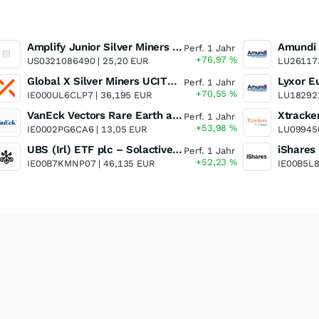
Amplify Junior Silver Miners ETF Junior Silver Miners ETF
Perf. 1 Jahr
+76,97
%
US0321086490 |
25,20 EUR
LU26117
Global X Silver Miners UCITS ETF
Perf. 1 Jahr
+70,55
%
IE000UL6CLP7 |
36,195 EUR
LU18292
VanEck Vectors Rare Earth and Strategic Metals UCITS ETF
Perf. 1 Jahr
+53,98
%
IE0002PG6CA6 |
13,05 EUR
LU09945
UBS (Irl) ETF plc – Solactive Global Pure Gold Miners UCITS ETF - A Dis USD o.N.
Perf. 1 Jahr
+52,23
%
IE00B7KMNP07 |
46,135 EUR
IE00B5L