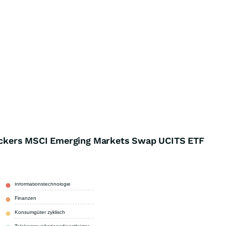
ckers MSCI Emerging Markets Swap UCITS ETF
Informationstechnologie
37,64 %
Finanzen
21,08 %
Konsumgüter zyklisch
8,86 %