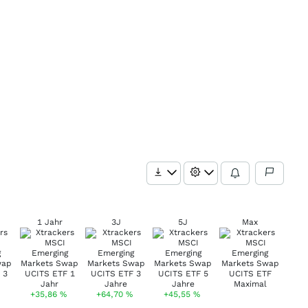
1 Jahr
3J
5J
Max
+35,86
%
+64,70
%
+45,55
%