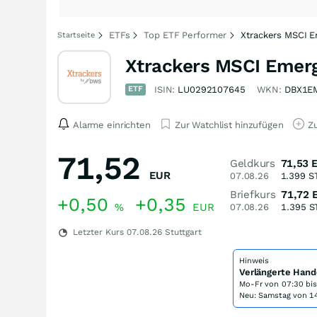
ETFs
Top ETF Performer
Xtrackers MSCI 
Startseite
Xtrackers MSCI Emer
ETF
ISIN:
LU0292107645
WKN:
DBX1E
Alarme einrichten
Zur Watchlist hinzufügen
Zu
71,52
Geldkurs
71,53
EUR
07.08.26
1.399
S
Briefkurs
71,72
+0,50
+0,35
%
EUR
07.08.26
1.395
S
Letzter Kurs
07.08.26
Stuttgart
Hinweis
Verlängerte Hand
Mo-Fr von
07:30 bi
Neu: Samstag von 14