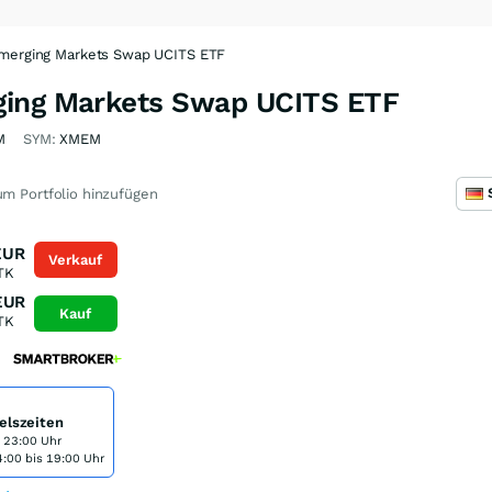
Emerging Markets Swap UCITS ETF
ging Markets Swap UCITS ETF
M
SYM:
XMEM
m Portfolio hinzufügen
EUR
Verkauf
TK
EUR
Kauf
TK
elszeiten
s 23:00 Uhr
:00 bis 19:00 Uhr