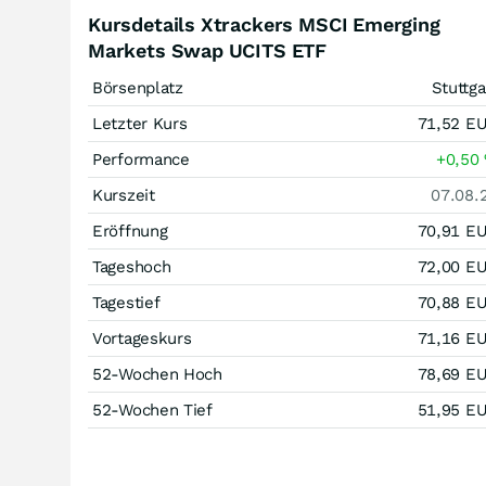
Kursdetails Xtrackers MSCI Emerging
Markets Swap UCITS ETF
Börsenplatz
Stuttga
Letzter Kurs
71,52
E
Performance
+0,50
Kurszeit
07.08.
Eröffnung
70,91
E
Tageshoch
72,00
E
Tagestief
70,88
E
Vortageskurs
71,16
E
52-Wochen Hoch
78,69
E
52-Wochen Tief
51,95
E