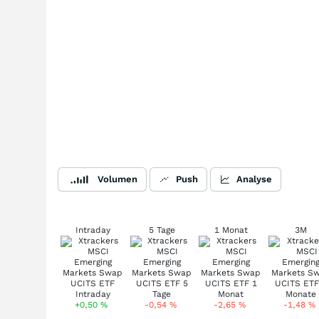
Volumen
Push
Analyse
Intraday
5 Tage
1 Monat
3M
+0,50
%
-0,54
%
-2,65
%
-1,48
%