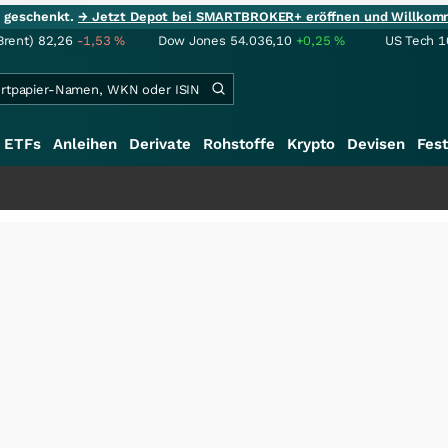
ie geschenkt.
→ Jetzt Depot bei SMARTBROKER+ eröffnen und Willkom
Brent)
82,26
-1,53
%
Dow Jones
54.036,10
+0,25
%
US Tech 1
ETFs
Anleihen
Derivate
Rohstoffe
Krypto
Devisen
Fest