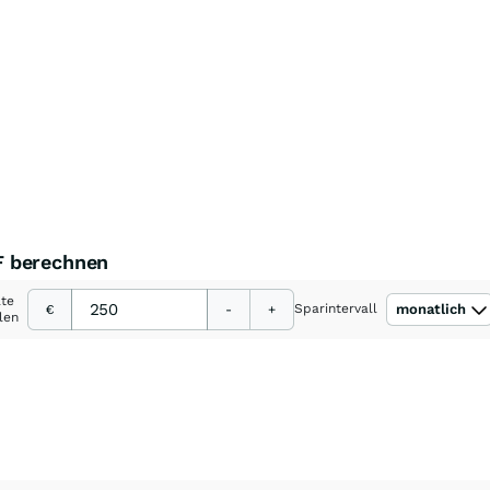
F berechnen
ate
Sparintervall
monatlich
€
-
+
len