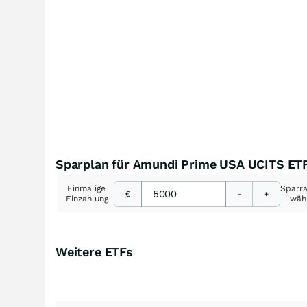
Sparplan für Amundi Prime USA UCITS ET
Einmalige
Sparr
€
-
+
Einzahlung
wäh
Weitere ETFs