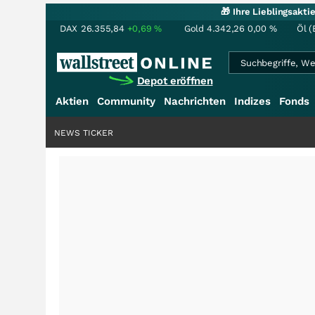
🎁 Ihre Lieblingsakt
DAX
26.355,84
+0,69
%
Gold
4.342,26
0,00
%
Öl (
Depot eröffnen
Aktien
Community
Nachrichten
Indizes
Fonds
NEWS TICKER