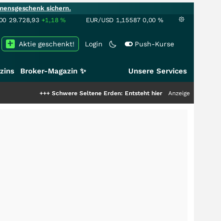
mensgeschenk sichern.
00
29.728,93
+1,18
%
EUR/USD
1,15587
0,00
%
Aktie geschenkt!
Login
Push-Kurse
zins
Broker-Magazin ✨
Unsere Services
+++
Schwere Seltene Erden: Entsteht hier die nächste Milliardenstory?
Anzeige
++