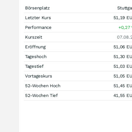
Börsenplatz
Stuttga
Letzter Kurs
51,19
E
Performance
+0,27
Kurszeit
07.08.
Eröffnung
51,06
E
Tageshoch
51,30
E
Tagestief
51,03
E
Vortageskurs
51,05
E
52-Wochen Hoch
51,45
E
52-Wochen Tief
41,55
E