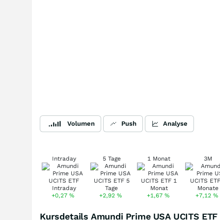
Volumen
Push
Analyse
Intraday
5 Tage
1 Monat
3M
+0,27
%
+2,92
%
+1,67
%
+7,12
%
Kursdetails Amundi Prime USA UCITS ETF