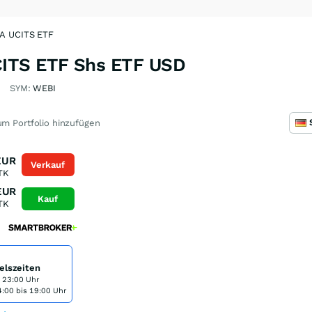
A UCITS ETF
ITS ETF Shs ETF USD
SYM:
WEBI
m Portfolio hinzufügen
EUR
Verkauf
TK
EUR
Kauf
TK
elszeiten
s 23:00 Uhr
:00 bis 19:00 Uhr