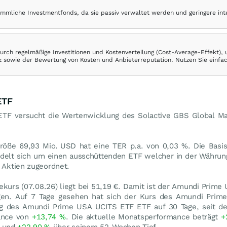
ömmliche Investmentfonds, da sie passiv verwaltet werden und geringere in
rch regelmäßige Investitionen und Kostenverteilung (Cost-Average-Effekt),
ranz sowie der Bewertung von Kosten und Anbieterreputation. Nutzen Sie einfa
ETF
F versucht die Wertenwicklung des Solactive GBS Global Ma
röße 69,93 Mio.
USD
hat eine TER p.a. von 0,03 %. Die Basi
ndelt sich um einen ausschüttenden ETF welcher in der Währun
e Aktien zugeordnet.
ekurs (
07.08.26
) liegt bei 51,19
€
. Damit ist der Amundi Prime
en. Auf 7 Tage gesehen hat sich der Kurs des Amundi Prim
eg des Amundi Prime USA UCITS ETF ETF auf 30 Tage, seit de
mance von
+13,74
%
. Die aktuelle Monatsperformance beträgt
+