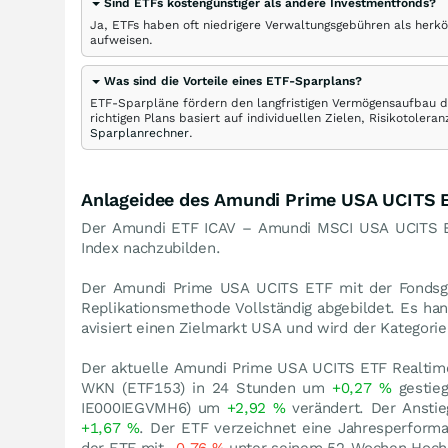
Sind ETFs kostengünstiger als andere Investmentfonds?
Ja, ETFs haben oft niedrigere Verwaltungsgebühren als herk
aufweisen.
Was sind die Vorteile eines ETF-Sparplans?
ETF-Sparpläne fördern den langfristigen Vermögensaufbau du
richtigen Plans basiert auf individuellen Zielen, Risikotole
Sparplanrechner
.
Anlageidee des Amundi Prime USA UCITS 
Der Amundi ETF ICAV – Amundi MSCI USA UCITS ET
Index nachzubilden.
Der Amundi Prime USA UCITS ETF mit der Fondsg
Replikationsmethode Vollständig abgebildet. Es ha
avisiert einen Zielmarkt USA und wird der Kategori
Der aktuelle Amundi Prime USA UCITS ETF Realtim
WKN (ETF153) in 24 Stunden um
+0,27
%
gestieg
IE000IEGVMH6) um
+2,92
%
verändert. Der Ansti
+1,67
%
. Der ETF verzeichnet eine Jahresperfor