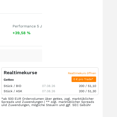
Performance 5 J
+39,58
%
Realtimekurse
Realtimekurs öffnen
0 € pro Trade*
Gettex
Stück /
BID
07.08.26
200
/
51,10
Stück /
ASK
07.08.26
200
/
51,30
*ab 500 EUR Ordervolumen über gettex, zzgl. marktüblicher
Spreads und Zuwendungen | ** zzgl. marktüblicher Spreads
und Zuwendungen, mögliche Steuern und ggf. SEC Gebühr