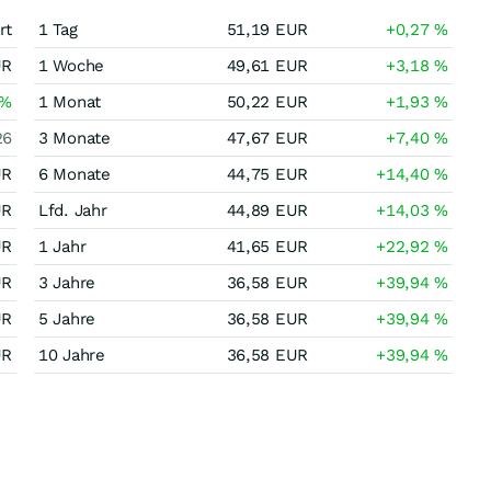
rt
1 Tag
51,19
EUR
+0,27
%
UR
1 Woche
49,61
EUR
+3,18
%
%
1 Monat
50,22
EUR
+1,93
%
26
3 Monate
47,67
EUR
+7,40
%
UR
6 Monate
44,75
EUR
+14,40
%
UR
Lfd. Jahr
44,89
EUR
+14,03
%
UR
1 Jahr
41,65
EUR
+22,92
%
UR
3 Jahre
36,58
EUR
+39,94
%
UR
5 Jahre
36,58
EUR
+39,94
%
UR
10 Jahre
36,58
EUR
+39,94
%