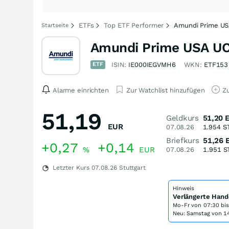
ETFs
Top ETF Performer
Amundi Prime US
Startseite
Amundi Prime USA UC
ETF
ISIN:
IE000IEGVMH6
WKN:
ETF153
Alarme einrichten
Zur Watchlist hinzufügen
Zu
51,19
Geldkurs
51,20
EUR
07.08.26
1.954
S
Briefkurs
51,26
+0,27
+0,14
%
EUR
07.08.26
1.951
S
Letzter Kurs
07.08.26
Stuttgart
Hinweis
Verlängerte Hand
Mo-Fr von
07:30 bi
Neu: Samstag von 14