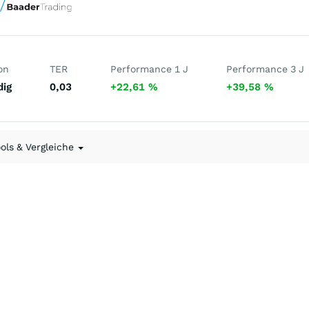
on
TER
Performance 1 J
Performance 3 J
dig
0,03
+22,61
%
+39,58
%
ools & Vergleiche