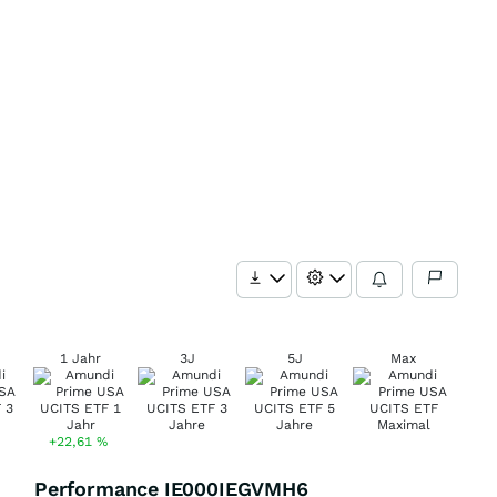
1 Jahr
3J
5J
Max
+22,61
%
Performance IE000IEGVMH6