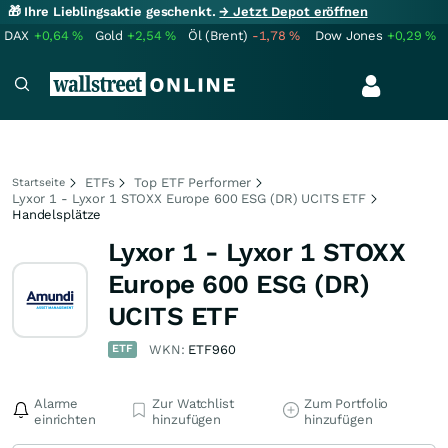
🎁 Ihre Lieblingsaktie geschenkt.
→ Jetzt Depot eröffnen
DAX
+0,64
%
Gold
+2,54
%
Öl (Brent)
-1,78
%
Dow Jones
+0,29
%
ETFs
Top ETF Performer
Startseite
Lyxor 1 - Lyxor 1 STOXX Europe 600 ESG (DR) UCITS ETF
Handelsplätze
Lyxor 1 - Lyxor 1 STOXX
Europe 600 ESG (DR)
UCITS ETF
ETF
WKN:
ETF960
Alarme
Zur Watchlist
Zum Portfolio
einrichten
hinzufügen
hinzufügen