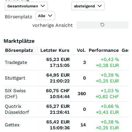
Gesamtvolumen
absteigend
Alle
Börsenplatz
vorherige Ansicht
Marktplätze
Börsenplatz
Letzter Kurs
Vol.
Performance
Ges
65,23
EUR
+0,43
%
Tradegate
3
17:15:05
+0,28
EUR
64,95
EUR
+0,39
%
Stuttgart
0
21:00:22
+0,25
EUR
SIX Swiss
60,75
CHF
+1,03
%
360
(CHF)
10:54:44
+0,62
CHF
Quotrix
65,27
EUR
+0,66
%
0
Düsseldorf
21:26:41
+0,43
EUR
65,42
EUR
+0,38
%
Gettex
14
15:09:36
+0,25
EUR