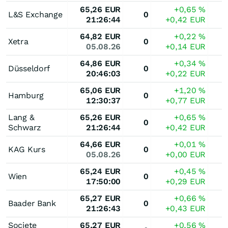
65,26
EUR
+0,65
%
L&S Exchange
0
21:26:44
+0,42
EUR
64,82
EUR
+0,22
%
Xetra
0
05.08.26
+0,14
EUR
64,86
EUR
+0,34
%
Düsseldorf
0
20:46:03
+0,22
EUR
65,06
EUR
+1,20
%
Hamburg
0
12:30:37
+0,77
EUR
Lang &
65,26
EUR
+0,65
%
0
Schwarz
21:26:44
+0,42
EUR
64,66
EUR
+0,01
%
KAG Kurs
0
05.08.26
+0,00
EUR
65,24
EUR
+0,45
%
Wien
0
17:50:00
+0,29
EUR
65,27
EUR
+0,66
%
Baader Bank
0
21:26:43
+0,43
EUR
Societe
65,27
EUR
+0,56
%