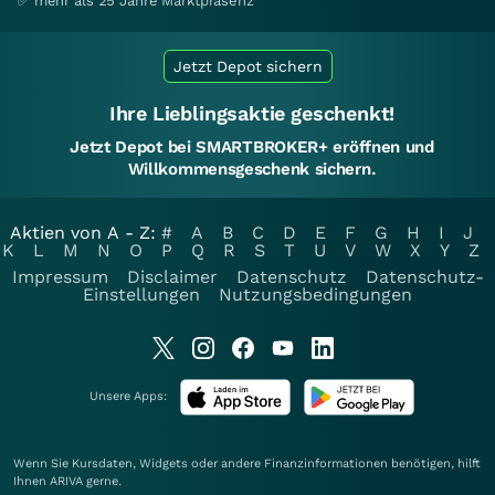
✅ mehr als 25 Jahre Marktpräsenz
Jetzt Depot sichern
Ihre Lieblingsaktie geschenkt!
Jetzt Depot bei SMARTBROKER+ eröffnen und
Willkommensgeschenk sichern.
Aktien von A - Z:
#
A
B
C
D
E
F
G
H
I
J
K
L
M
N
O
P
Q
R
S
T
U
V
W
X
Y
Z
Impressum
Disclaimer
Datenschutz
Datenschutz-
Einstellungen
Nutzungsbedingungen
Unsere Apps:
Wenn Sie Kursdaten, Widgets oder andere Finanzinformationen benötigen, hilft
Ihnen
ARIVA
gerne.