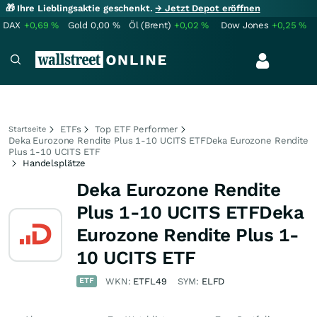
🎁 Ihre Lieblingsaktie geschenkt.
→ Jetzt Depot eröffnen
DAX
+0,69
%
Gold
0,00
%
Öl (Brent)
+0,02
%
Dow Jones
+0,25
%
ETFs
Top ETF Performer
Startseite
Deka Eurozone Rendite Plus 1-10 UCITS ETFDeka Eurozone Rendite
Plus 1-10 UCITS ETF
Handelsplätze
Deka Eurozone Rendite
Plus 1-10 UCITS ETFDeka
Eurozone Rendite Plus 1-
10 UCITS ETF
ETF
WKN:
ETFL49
SYM:
ELFD