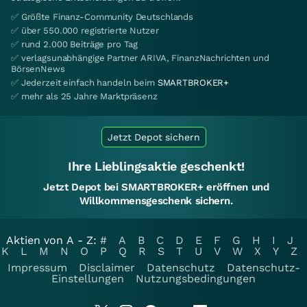
✅ Größte Finanz-Community Deutschlands
✅ über 550.000 registrierte Nutzer
✅ rund 2.000 Beiträge pro Tag
✅ verlagsunabhängige Partner ARIVA, FinanzNachrichten und
BörsenNews
✅ Jederzeit einfach handeln beim
SMARTBROKER+
✅ mehr als 25 Jahre Marktpräsenz
Jetzt Depot sichern
Ihre Lieblingsaktie geschenkt!
Jetzt Depot bei SMARTBROKER+ eröffnen und
Willkommensgeschenk sichern.
Aktien von A - Z:
#
A
B
C
D
E
F
G
H
I
J
K
L
M
N
O
P
Q
R
S
T
U
V
W
X
Y
Z
Impressum
Disclaimer
Datenschutz
Datenschutz-
Einstellungen
Nutzungsbedingungen